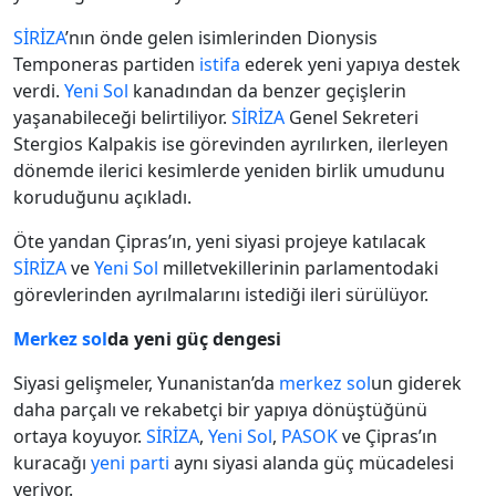
SİRİZA
’nın önde gelen isimlerinden Dionysis
Temponeras partiden
istifa
ederek yeni yapıya destek
verdi.
Yeni Sol
kanadından da benzer geçişlerin
yaşanabileceği belirtiliyor.
SİRİZA
Genel Sekreteri
Stergios Kalpakis ise görevinden ayrılırken, ilerleyen
dönemde ilerici kesimlerde yeniden birlik umudunu
koruduğunu açıkladı.
Öte yandan Çipras’ın, yeni siyasi projeye katılacak
SİRİZA
ve
Yeni Sol
milletvekillerinin parlamentodaki
görevlerinden ayrılmalarını istediği ileri sürülüyor.
Merkez sol
da yeni güç dengesi
Siyasi gelişmeler, Yunanistan’da
merkez sol
un giderek
daha parçalı ve rekabetçi bir yapıya dönüştüğünü
ortaya koyuyor.
SİRİZA
,
Yeni Sol
,
PASOK
ve Çipras’ın
kuracağı
yeni parti
aynı siyasi alanda güç mücadelesi
veriyor.