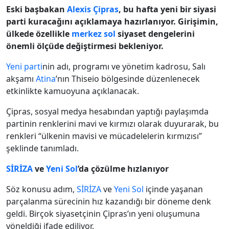
Eski başbakan
Alexis Çipras
, bu hafta yeni bir siyasi
parti kuracağını açıklamaya hazırlanıyor. Girişimin,
ülkede özellikle
merkez sol
siyaset dengelerini
önemli ölçüde değiştirmesi bekleniyor.
Yeni parti
nin adı, programı ve yönetim kadrosu, Salı
akşamı
Atina
’nın Thiseio bölgesinde düzenlenecek
etkinlikte kamuoyuna açıklanacak.
Çipras, sosyal medya hesabından yaptığı paylaşımda
partinin renklerini mavi ve kırmızı olarak duyurarak, bu
renkleri “ülkenin mavisi ve mücadelelerin kırmızısı”
şeklinde tanımladı.
SİRİZA
ve
Yeni Sol
’da çözülme hızlanıyor
Söz konusu adım,
SİRİZA
ve
Yeni Sol
içinde yaşanan
parçalanma sürecinin hız kazandığı bir döneme denk
geldi. Birçok siyasetçinin Çipras’ın yeni oluşumuna
yöneldiği ifade ediliyor.