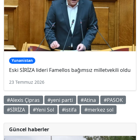
Yunanistan
Eski SİRİZA lideri Famellos bağımsız milletvekili oldu
23 Temmuz 2026
#Alexis Çipras
#yeni parti
#Atina
#PASOK
#SİRİZA
#Yeni Sol
#istifa
#merkez sol
Güncel haberler