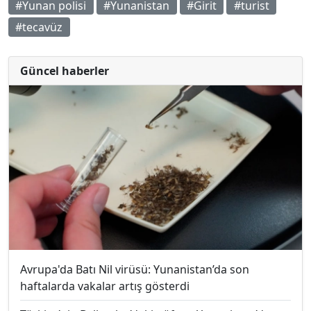
#Yunan polisi
#Yunanistan
#Girit
#turist
#tecavüz
Güncel haberler
Avrupa'da Batı Nil virüsü: Yunanistan’da son
haftalarda vakalar artış gösterdi