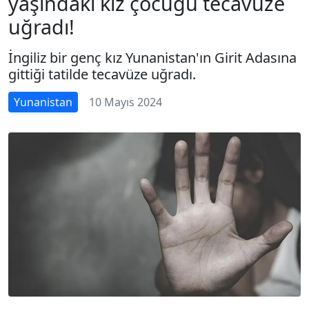
yaşındaki kız çocuğu tecavüze
uğradı!
İngiliz bir genç kız Yunanistan'ın Girit Adasına
gittiği tatilde tecavüze uğradı.
Yunanistan
10 Mayıs 2024