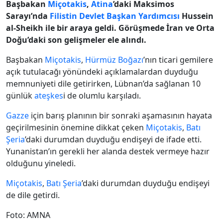
Başbakan
Miçotakis
,
Atina
’daki Maksimos
Sarayı’nda
Filistin Devlet Başkan Yardımcısı
Hussein
al-Sheikh ile bir araya geldi. Görüşmede İran ve Orta
Doğu’daki son gelişmeler ele alındı.
Başbakan
Miçotakis
,
Hürmüz Boğazı
’nın ticari gemilere
açık tutulacağı yönündeki açıklamalardan duyduğu
memnuniyeti dile getirirken, Lübnan’da sağlanan 10
günlük
ateşkes
i de olumlu karşıladı.
Gazze
için barış planının bir sonraki aşamasının hayata
geçirilmesinin önemine dikkat çeken
Miçotakis
,
Batı
Şeria
’daki durumdan duyduğu endişeyi de ifade etti.
Yunanistan’ın gerekli her alanda destek vermeye hazır
olduğunu yineledi.
Miçotakis
,
Batı Şeria
’daki durumdan duyduğu endişeyi
de dile getirdi.
Foto: AMNA