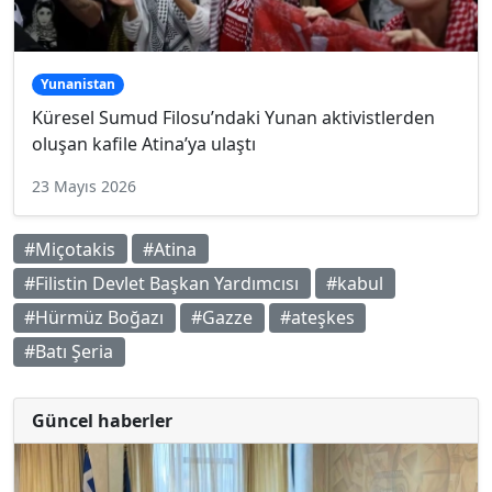
Yunanistan
Küresel Sumud Filosu’ndaki Yunan aktivistlerden
oluşan kafile Atina’ya ulaştı
23 Mayıs 2026
#Miçotakis
#Atina
#Filistin Devlet Başkan Yardımcısı
#kabul
#Hürmüz Boğazı
#Gazze
#ateşkes
#Batı Şeria
Güncel haberler