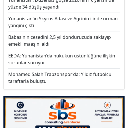
Yunanistan: Düzensiz göçte 2026’nın ilk yarısında
yüzde 34 düşüş yaşandı
Yunanistan'ın Skyros Adası ve Agrinio ilinde orman
yangını çıktı
Babasının cesedini 2,5 yıl dondurucuda saklayıp
emekli maaşını aldı
EEDA: Yunanistan’da hukukun üstünlüğüne ilişkin
sorunlar sürüyor
Mohamed Salah Trabzonspor’da: Yıldız futbolcu
taraftarla buluştu