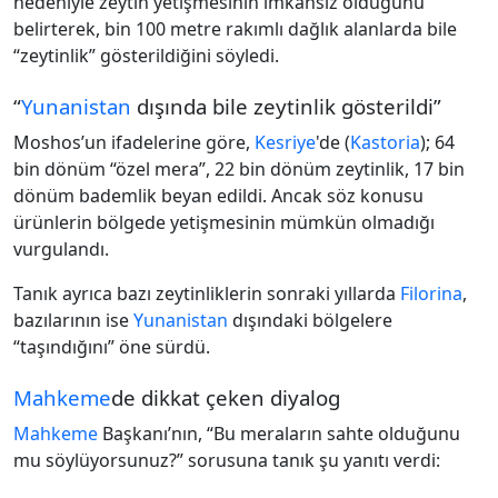
nedeniyle zeytin yetişmesinin imkânsız olduğunu
belirterek, bin 100 metre rakımlı dağlık alanlarda bile
“zeytinlik” gösterildiğini söyledi.
“
Yunanistan
dışında bile zeytinlik gösterildi”
Moshos’un ifadelerine göre,
Kesriye
'de (
Kastoria
); 64
bin dönüm “özel mera”, 22 bin dönüm zeytinlik, 17 bin
dönüm bademlik beyan edildi. Ancak söz konusu
ürünlerin bölgede yetişmesinin mümkün olmadığı
vurgulandı.
Tanık ayrıca bazı zeytinliklerin sonraki yıllarda
Filorina
,
bazılarının ise
Yunanistan
dışındaki bölgelere
“taşındığını” öne sürdü.
Mahkeme
de dikkat çeken diyalog
Mahkeme
Başkanı’nın, “Bu meraların sahte olduğunu
mu söylüyorsunuz?” sorusuna tanık şu yanıtı verdi: