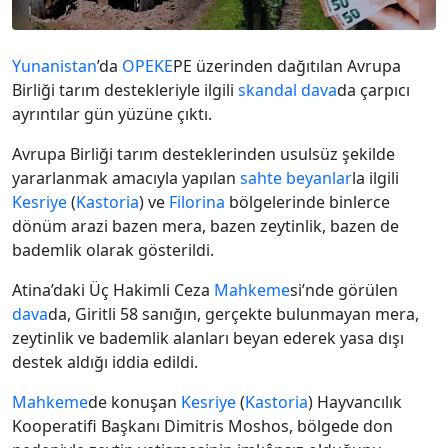
Yunanistan
’da
OPEKE
PE üzerinden dağıtılan Avrupa
Birliği tarım destekleriyle ilgili
skandal
dava
da çarpıcı
ayrıntılar gün yüzüne çıktı.
Avrupa Birliği tarım desteklerinden usulsüz şekilde
yararlanmak amacıyla yapılan
sahte beyanlar
la ilgili
Kesriye
(
Kastoria
) ve
Filorina
bölgelerinde binlerce
dönüm arazi bazen mera, bazen zeytinlik, bazen de
bademlik olarak gösterildi.
Atina’daki Üç Hakimli Ceza
Mahkeme
si’nde görülen
dava
da, Giritli 58 sanığın, gerçekte bulunmayan mera,
zeytinlik ve bademlik alanları beyan ederek yasa dışı
destek aldığı iddia edildi.
Mahkeme
de konuşan
Kesriye
(
Kastoria
) Hayvancılık
Kooperatifi Başkanı Dimitris Moshos, bölgede don