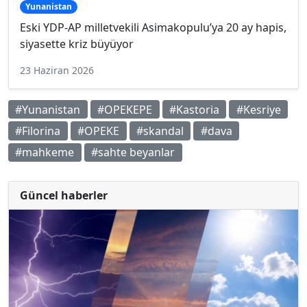
Yunanistan
Eski YDP-AP milletvekili Asimakopulu’ya 20 ay hapis,
siyasette kriz büyüyor
23 Haziran 2026
#Yunanistan
#OPEKEPE
#Kastoria
#Kesriye
#Filorina
#OPEKE
#skandal
#dava
#mahkeme
#sahte beyanlar
Güncel haberler