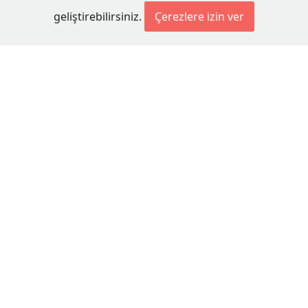
geliştirebilirsiniz.
Çerezlere izin ver
© 2026 Millet Media
KÜNYE
MİLLET MEDİA Kollektif Şirketi
Genel Yayın Yönetmeni:
Cengiz ÖMER
Yayın Koordinatörü:
Bilal BUDUR
Adres:
Miaouli 7-9, Xanthi 67100, GREECE
Tel:
+30 25410 77968
E-posta:
info@milletgazetesi.gr