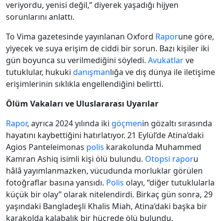
veriyordu, yenisi değil,” diyerek yaşadığı hijyen
sorunlarını anlattı.
To Vima gazetesinde yayınlanan Oxford
Rapor
une göre,
yiyecek ve suya erişim de ciddi bir sorun. Bazı kişiler iki
gün boyunca su verilmediğini söyledi.
Avukatlar
ve
tutuklular, hukuki
danışman
lığa ve dış dünya ile iletişime
erişimlerinin sıklıkla engellendiğini belirtti.
Ölüm Vakaları ve Uluslararası Uyarılar
Rapor
, ayrıca 2024 yılında iki
göçmen
in gözaltı sırasında
hayatını kaybettiğini hatırlatıyor. 21 Eylül’de Atina’daki
Agios Panteleimonas
polis
karakolunda Muhammed
Kamran Ashiq isimli kişi ölü bulundu.
Otopsi
rapor
u
hâlâ yayımlanmazken, vücudunda morluklar görülen
fotoğraflar basına yansıdı.
Polis
olayı, “diğer tutuklularla
küçük bir olay” olarak nitelendirdi. Birkaç gün sonra, 29
yaşındaki Bangladeşli Khalis Miah, Atina’daki başka bir
karakolda kalabalık bir hücrede ölü bulundu.