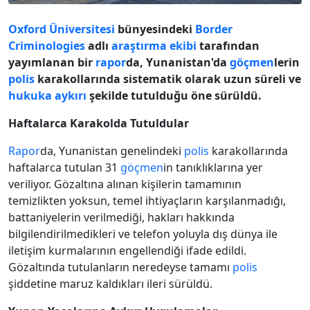
Oxford Üniversitesi
bünyesindeki
Border
Criminologies
adlı
araştırma ekibi
tarafından
yayımlanan bir
rapor
da, Yunanistan'da
göçmen
lerin
polis
karakollarında sistematik olarak uzun süreli ve
hukuka aykırı
şekilde tutulduğu öne sürüldü.
Haftalarca Karakolda Tutuldular
Rapor
da, Yunanistan genelindeki
polis
karakollarında
haftalarca tutulan 31
göçmen
in tanıklıklarına yer
veriliyor. Gözaltına alınan kişilerin tamamının
temizlikten yoksun, temel ihtiyaçların karşılanmadığı,
battaniyelerin verilmediği, hakları hakkında
bilgilendirilmedikleri ve telefon yoluyla dış dünya ile
iletişim kurmalarının engellendiği ifade edildi.
Gözaltında tutulanların neredeyse tamamı
polis
şiddetine maruz kaldıkları ileri sürüldü.