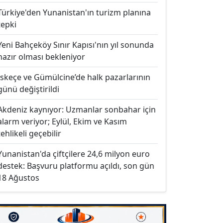
Türkiye'den Yunanistan'ın turizm planına
tepki
Yeni Bahçeköy Sınır Kapısı'nın yıl sonunda
hazır olması bekleniyor
İskeçe ve Gümülcine’de halk pazarlarının
günü değiştirildi
Akdeniz kaynıyor: Uzmanlar sonbahar için
alarm veriyor; Eylül, Ekim ve Kasım
tehlikeli geçebilir
Yunanistan'da çiftçilere 24,6 milyon euro
destek: Başvuru platformu açıldı, son gün
18 Ağustos