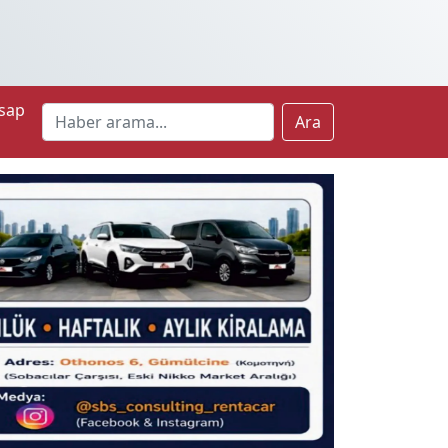
sap
Ara