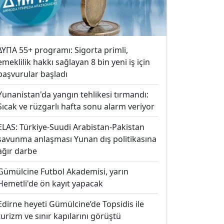
ΔΥΠΑ 55+ programı: Sigorta primli,
emeklilik hakkı sağlayan 8 bin yeni iş için
başvurular başladı
Yunanistan'da yangın tehlikesi tırmandı:
Sıcak ve rüzgarlı hafta sonu alarm veriyor
ELAS: Türkiye-Suudi Arabistan-Pakistan
savunma anlaşması Yunan dış politikasına
ağır darbe
Gümülcine Futbol Akademisi, yarın
Hemetli'de ön kayıt yapacak
Edirne heyeti Gümülcine’de Topsidis ile
turizm ve sınır kapılarını görüştü