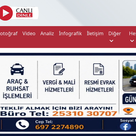
Fotoğraf
Video
Analiz
İnfografik
İletişim
Diğer
He