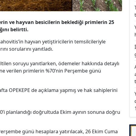
rin ve hayvan besicilerin beklediği primlerin 25
nı belirtti.
vitis’in hayvan yetiştiricilerin temsilcileriyle
nı sorularını yanıtladı.
ilen soruyu yanıtlarken, ödemeler hakkında detaylı
rine verilen primlerin %70’nin Perşembe günü
fta OPEKEPE de açıklama yapmış ve hak sahiplerini
0’i planlandığı doğrultuda Ekim ayının sonuna doğru
Perşembe günü hesaplara yatırılacak, 26 Ekim Cuma