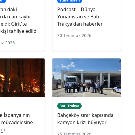
an
Yunanistan
tan'daki
Podcast | Dünya,
rda can kaybı
Yunanistan ve Batı
ldi: Girit'te
Trakya'dan haberler
kişi tahliye edildi
30 Temmuz 2026
uz 2026
Batı Trakya
e İspanya'nın
Bahçeköy sınır kapısında
a mücadelesine
kamyon krizi büyüyor
eği
25 Temmuz 2026