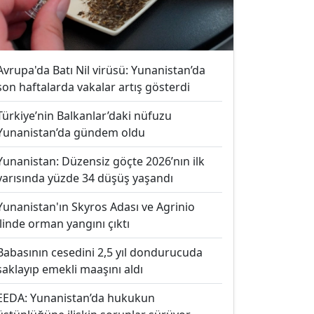
Avrupa'da Batı Nil virüsü: Yunanistan’da
son haftalarda vakalar artış gösterdi
Türkiye’nin Balkanlar’daki nüfuzu
Yunanistan’da gündem oldu
Yunanistan: Düzensiz göçte 2026’nın ilk
yarısında yüzde 34 düşüş yaşandı
Yunanistan'ın Skyros Adası ve Agrinio
ilinde orman yangını çıktı
Babasının cesedini 2,5 yıl dondurucuda
saklayıp emekli maaşını aldı
EEDA: Yunanistan’da hukukun