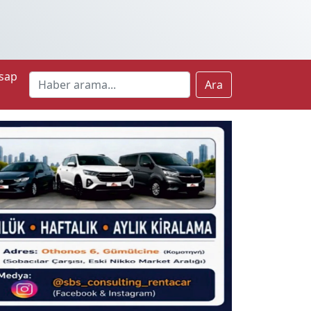
sap
Ara