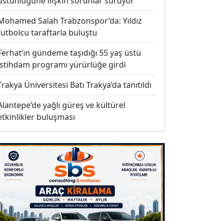
üstünlüğüne ilişkin sorunlar sürüyor
Mohamed Salah Trabzonspor’da: Yıldız
futbolcu taraftarla buluştu
Ferhat’ın gündeme taşıdığı 55 yaş üstü
istihdam programı yürürlüğe girdi
Trakya Üniversitesi Batı Trakya’da tanıtıldı
Alantepe’de yağlı güreş ve kültürel
etkinlikler buluşması