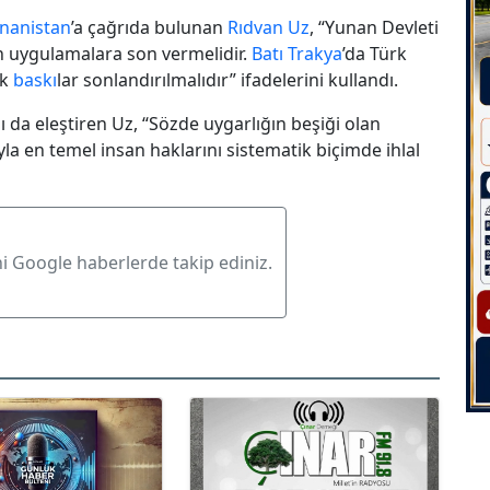
nanistan
’a çağrıda bulunan
Rıdvan Uz
, “Yunan Devleti
an uygulamalara son vermelidir.
Batı Trakya
’da Türk
ik
baskı
lar sonlandırılmalıdır” ifadelerini kullandı.
ını da eleştiren Uz, “Sözde uygarlığın beşiği olan
yla en temel insan haklarını sistematik biçimde ihlal
ni Google haberlerde takip ediniz.