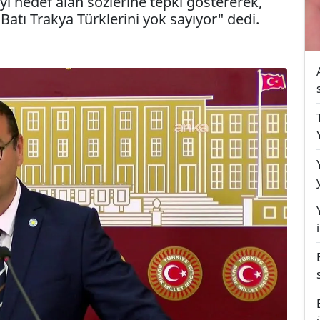
'yi hedef alan sözlerine tepki göstererek,
Batı Trakya Türklerini yok sayıyor" dedi.