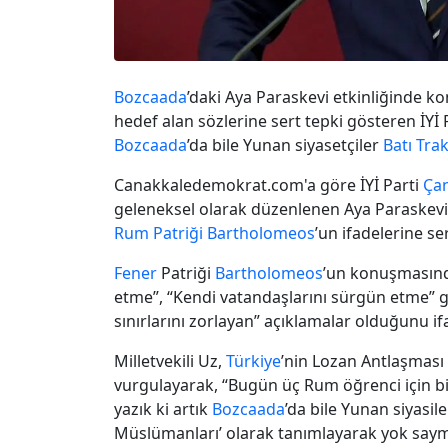
Bozcaada
’daki Aya Paraskevi etkinliğinde 
hedef alan sözlerine sert tepki gösteren İYİ 
Bozcaada
’da bile Yunan siyasetçiler
Batı Tra
Canakkaledemokrat.com'a göre İYİ Parti
Ça
geleneksel olarak düzenlenen Aya Paraskev
Rum Patriği
Bartholomeos
’un ifadelerine se
Fener
Patriği
Bartholomeos
’un konuşması
etme”, “Kendi vatandaşlarını sürgün etme” gib
sınırlarını zorlayan” açıklamalar olduğunu ifa
Milletvekili Uz,
Türkiye
’nin Lozan Antlaşması 
vurgulayarak, “Bugün üç Rum öğrenci için bi
yazık ki artık
Bozcaada
’da bile Yunan siyasil
Müslümanları’ olarak tanımlayarak yok saym