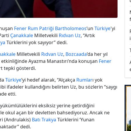
konuşan
Fener
Rum Patriği
Bartholomeos
’un
Türkiye
'yi
Parti
Çanakkale
Milletvekili
Rıdvan Uz
, “Artık
kya
Türklerini yok sayıyor” dedi.
nakkale
Milletvekili
Rıdvan Uz
,
Bozcaada
’da her yıl
i etkinliğinde Ayazma Manastırı’nda konuşan
Fener
rt tepki gösterdi.
nda
Türkiye
’yi hedef alarak, “Alçakça
Rumlar
ı yok
i ifadeler kullandığını belirten Uz, bu sözlerin “saygı
de etti.
yükümlülüklerini eksiksiz yerine getirdiğini
le okul açan bir devletten bahsediyoruz. Ancak ne
eri (Andrulakis)
Batı Trakya
Türklerini ‘Yunan
aktadır” dedi.