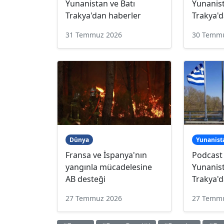
Yunanistan ve Batı
Yunanist
Trakya'dan haberler
Trakya'd
31 Temmuz 2026
30 Temm
Dünya
Yunanist
Fransa ve İspanya'nın
Podcast
yangınla mücadelesine
Yunanist
AB desteği
Trakya'd
27 Temmuz 2026
27 Temm