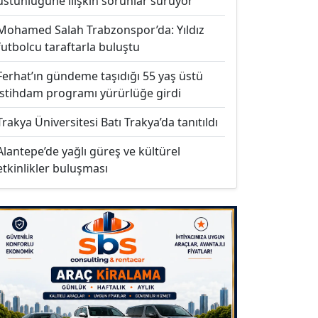
üstünlüğüne ilişkin sorunlar sürüyor
Mohamed Salah Trabzonspor’da: Yıldız
futbolcu taraftarla buluştu
Ferhat’ın gündeme taşıdığı 55 yaş üstü
istihdam programı yürürlüğe girdi
Trakya Üniversitesi Batı Trakya’da tanıtıldı
Alantepe’de yağlı güreş ve kültürel
etkinlikler buluşması