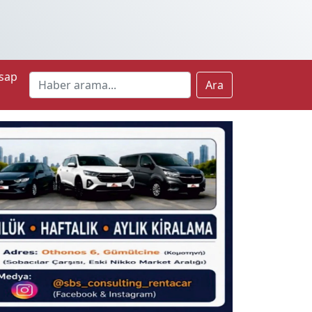
sap
Ara