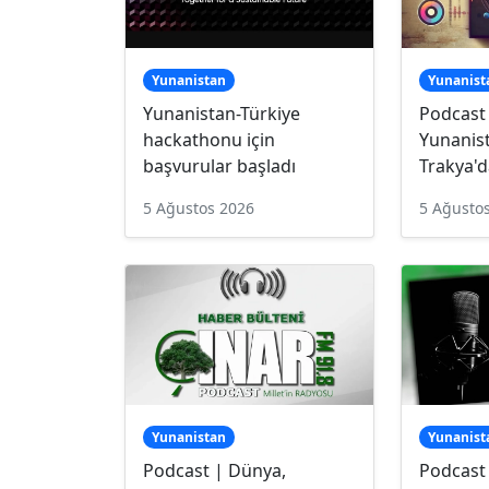
Yunanistan
Yunanist
Yunanistan-Türkiye
Podcast
hackathonu için
Yunanist
başvurular başladı
Trakya'd
5 Ağustos 2026
5 Ağusto
Yunanistan
Yunanist
Podcast | Dünya,
Podcast