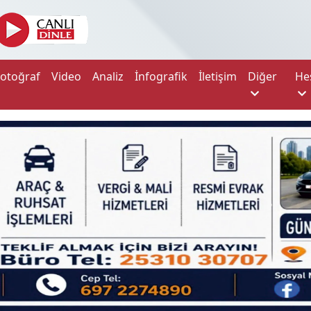
Fotoğraf
Video
Analiz
İnfografik
İletişim
Diğer
He