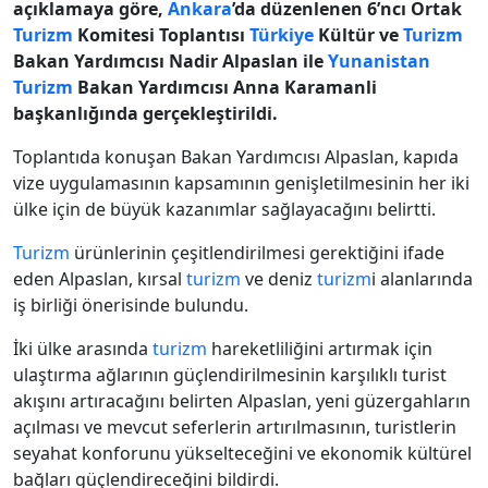
açıklamaya göre,
Ankara
’da düzenlenen 6’ncı Ortak
Turizm
Komitesi Toplantısı
Türkiye
Kültür ve
Turizm
Bakan Yardımcısı Nadir Alpaslan ile
Yunanistan
Turizm
Bakan Yardımcısı Anna Karamanli
başkanlığında gerçekleştirildi.
Toplantıda konuşan Bakan Yardımcısı Alpaslan, kapıda
vize uygulamasının kapsamının genişletilmesinin her iki
ülke için de büyük kazanımlar sağlayacağını belirtti.
Turizm
ürünlerinin çeşitlendirilmesi gerektiğini ifade
eden Alpaslan, kırsal
turizm
ve deniz
turizm
i alanlarında
iş birliği önerisinde bulundu.
İki ülke arasında
turizm
hareketliliğini artırmak için
ulaştırma ağlarının güçlendirilmesinin karşılıklı turist
akışını artıracağını belirten Alpaslan, yeni güzergahların
açılması ve mevcut seferlerin artırılmasının, turistlerin
seyahat konforunu yükselteceğini ve ekonomik kültürel
bağları güçlendireceğini bildirdi.