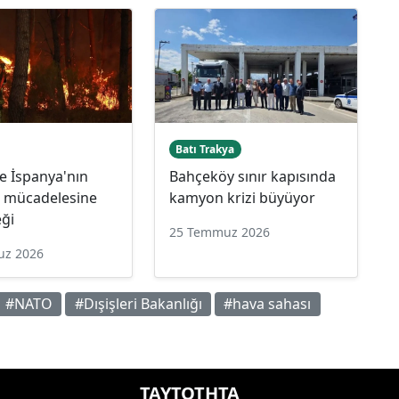
Batı Trakya
e İspanya'nın
Bahçeköy sınır kapısında
a mücadelesine
kamyon krizi büyüyor
eği
25 Temmuz 2026
uz 2026
#NATO
#Dışişleri Bakanlığı
#hava sahası
ΤΑΥΤΟΤΗΤΑ