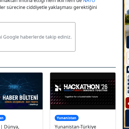
tılmaktan imtina ettiği hem ikili hem de
NATO
er sürecine ciddiyetle yaklaşması gerektiğini
ni Google haberlerde takip ediniz.
an
Yunanistan
 | Dünya,
Yunanistan-Türkiye