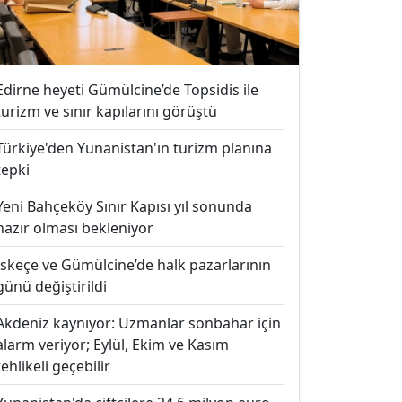
Edirne heyeti Gümülcine’de Topsidis ile
turizm ve sınır kapılarını görüştü
Türkiye'den Yunanistan'ın turizm planına
tepki
Yeni Bahçeköy Sınır Kapısı yıl sonunda
hazır olması bekleniyor
İskeçe ve Gümülcine’de halk pazarlarının
günü değiştirildi
Akdeniz kaynıyor: Uzmanlar sonbahar için
alarm veriyor; Eylül, Ekim ve Kasım
tehlikeli geçebilir