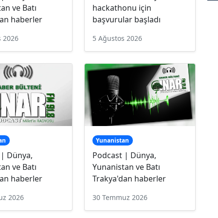
an ve Batı
hackathonu için
an haberler
başvurular başladı
s 2026
5 Ağustos 2026
an
Yunanistan
 | Dünya,
Podcast | Dünya,
an ve Batı
Yunanistan ve Batı
an haberler
Trakya'dan haberler
uz 2026
30 Temmuz 2026