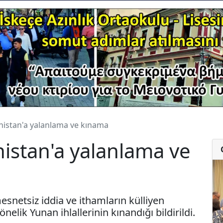
nistan'a yalanlama ve kınama
istan'a yalanlama ve
esnetsiz iddia ve ithamların külliyen
elik Yunan ihlallerinin kınandığı bildirildi.