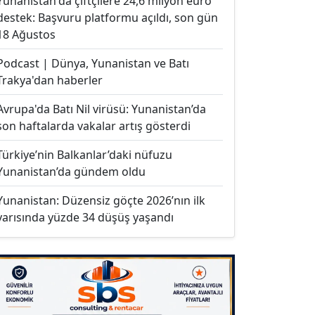
Yunanistan'da çiftçilere 24,6 milyon euro
destek: Başvuru platformu açıldı, son gün
18 Ağustos
Podcast | Dünya, Yunanistan ve Batı
Trakya'dan haberler
Avrupa'da Batı Nil virüsü: Yunanistan’da
son haftalarda vakalar artış gösterdi
Türkiye’nin Balkanlar’daki nüfuzu
Yunanistan’da gündem oldu
Yunanistan: Düzensiz göçte 2026’nın ilk
yarısında yüzde 34 düşüş yaşandı