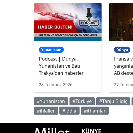
Yunanistan
Dünya
Podcast | Dünya,
Fransa v
Yunanistan ve Batı
yangınl
Trakya'dan haberler
AB dest
28 Temmuz 2026
27 Temm
#Yunanistan
#Türkiye
#Tanju Bilgiç
#ihlaller
#iddia
#ithamlar
KÜNYE