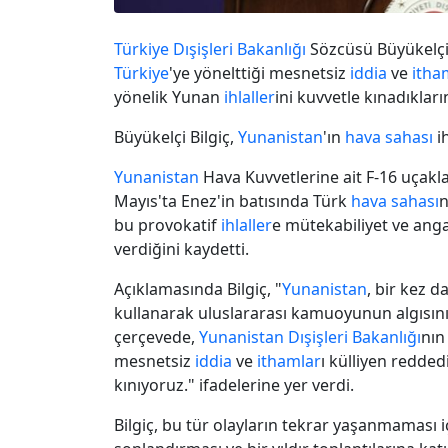
Türkiye
Dışişleri Bakanlığı
Sözcüsü Büyükelç
Türkiye
'ye yönelttiği mesnetsiz
iddia
ve
itha
yönelik Yunan
ihlaller
ini kuvvetle kınadıkların
Büyükelçi Bilgiç,
Yunanistan
'ın
hava sahası
ih
Yunanistan
Hava Kuvvetlerine ait F-16 uçakl
Mayıs'ta Enez'in batısında Türk
hava sahası
n
bu provokatif
ihlaller
e mütekabiliyet ve anga
verdiğini kaydetti.
Açıklamasında Bilgiç, "
Yunanistan
, bir kez d
kullanarak uluslararası kamuoyunun algısını
çerçevede,
Yunanistan
Dışişleri Bakanlığı
nın
mesnetsiz
iddia
ve
ithamlar
ı külliyen redde
kınıyoruz." ifadelerine yer verdi.
Bilgiç, bu tür olayların tekrar yaşanmaması 