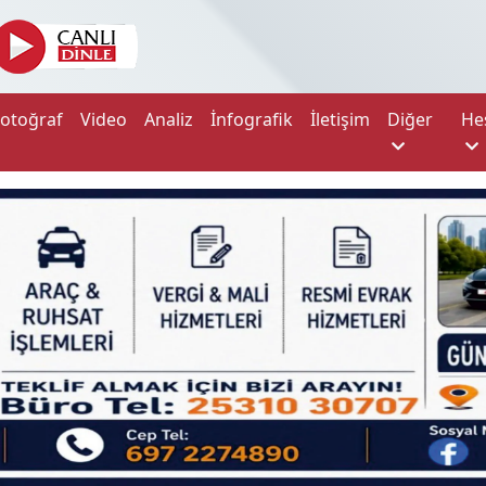
Fotoğraf
Video
Analiz
İnfografik
İletişim
Diğer
He