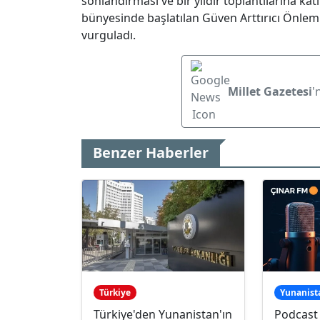
sonlandırması ve bir yıldır toplantılarına ka
bünyesinde başlatılan Güven Arttırıcı Önleml
vurguladı.
Millet Gazetesi
'
Benzer Haberler
Türkiye
Yunanist
Türkiye'den Yunanistan'ın
Podcast