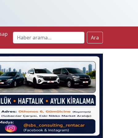
sap
Ara