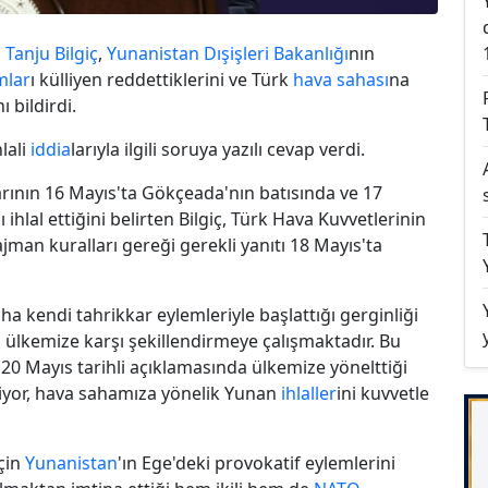
i
Tanju Bilgiç
,
Yunanistan
Dışişleri Bakanlığı
nın
mlar
ı külliyen reddettiklerini ve Türk
hava sahası
na
ı bildirdi.
lali
iddia
larıyla ilgili soruya yazılı cevap verdi.
arının 16 Mayıs'ta Gökçeada'nın batısında ve 17
ı ihlal ettiğini belirten Bilgiç, Türk Hava Kuvvetlerinin
jman kuralları gereği gerekli yanıtı 18 Mayıs'ta
aha kendi tahrikkar eylemleriyle başlattığı gerginliği
 ülkemize karşı şekillendirmeye çalışmaktadır. Bu
 20 Mayıs tarihli açıklamasında ülkemize yönelttiği
diyor, hava sahamıza yönelik Yunan
ihlaller
ini kuvvetle
için
Yunanistan
'ın Ege'deki provokatif eylemlerini