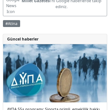
Millet Gazetesi
'ni Google haberlerde takip
ediniz.
#Atina
Güncel haberler
ΔΥΠΑ 55+ programı: Sigorta primli, emeklilik hakkı