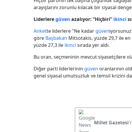
Hiçbir partinin tek başına çoğunluk sağlaya
arayışlarını zorunlu kılacak bir siyasal dengey
Liderlere
güven
azalıyor: “Hiçbiri”
ikinci
sı
Anket
te liderlere "Ne kadar
güven
iyorsunuz?
göre
Başbakan
Mitsotakis, yüzde 29,7 ile en
yüzde 27,3 ile
ikinci
sırada yer aldı.
Bu oran, seçmeninin mevcut siyasetçilere o
Diğer parti liderlerinin
güven
oranlarının ol
genel siyasal umutsuzluk ve temsil krizini da
Millet Gazetesi
'