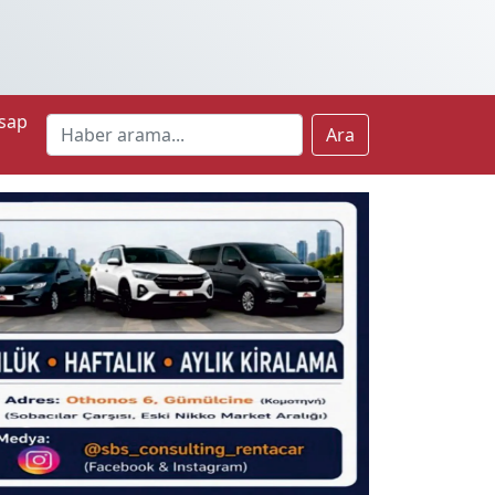
sap
Ara