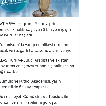
ΔΥΠΑ 55+ programı: Sigorta primli,
emeklilik hakkı sağlayan 8 bin yeni iş için
başvurular başladı
Yunanistan'da yangın tehlikesi tırmandı:
Sıcak ve rüzgarlı hafta sonu alarm veriyor
ELAS: Türkiye-Suudi Arabistan-Pakistan
savunma anlaşması Yunan dış politikasına
ağır darbe
Gümülcine Futbol Akademisi, yarın
Hemetli'de ön kayıt yapacak
Edirne heyeti Gümülcine’de Topsidis ile
turizm ve sınır kapılarını görüştü