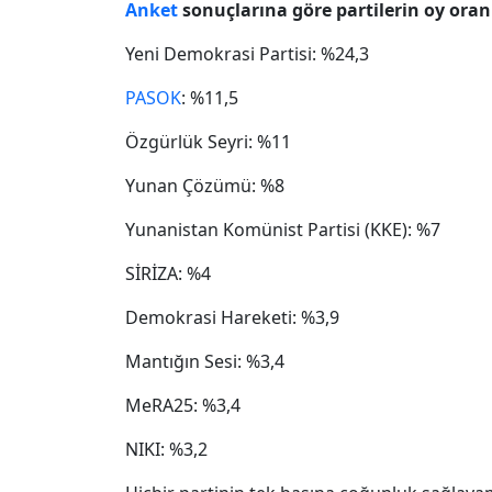
Anket
sonuçlarına göre partilerin oy oranl
Yeni Demokrasi Partisi: %24,3
PASOK
: %11,5
Özgürlük Seyri: %11
Yunan Çözümü: %8
Yunanistan Komünist Partisi (KKE): %7
SİRİZA: %4
Demokrasi Hareketi: %3,9
Mantığın Sesi: %3,4
MeRA25: %3,4
NIKI: %3,2