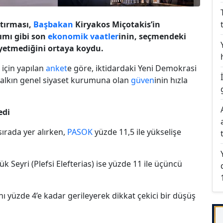
tırması,
Başbakan
Kiryakos Miçotakis’in
dımı gibi son
ekonomik vaatler
inin, seçmendeki
yetmediğini ortaya koydu.
 için yapılan
anket
e göre, iktidardaki Yeni Demokrasi
 halkın genel siyaset kurumuna olan
güven
inin hızla
edi
ırada yer alırken,
PASOK
yüzde 11,5 ile yükselişe
 Seyri (Plefsi Elefterias) ise yüzde 11 ile üçüncü
ı yüzde 4’e kadar gerileyerek dikkat çekici bir düşüş