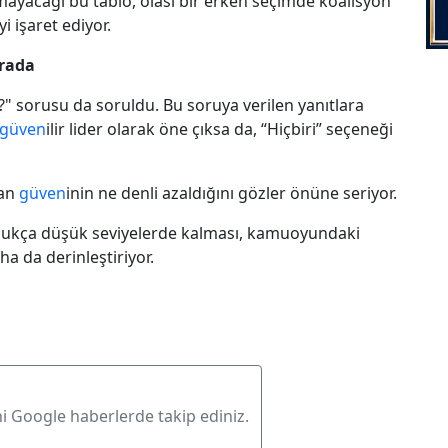
mayacağı bu tablo, olası bir erken seçimde koalisyon
i işaret ediyor.
rada
" sorusu da soruldu. Bu soruya verilen yanıtlara
güven
ilir lider olarak öne çıksa da, “Hiçbiri” seçeneği
lan
güven
inin ne denli azaldığını gözler önüne seriyor.
dukça düşük seviyelerde kalması, kamuoyundaki
ha da derinleştiriyor.
ni Google haberlerde takip ediniz.