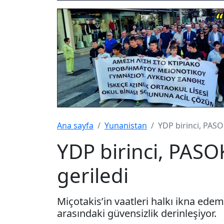
Ana sayfa
Yunanistan
YDP birinci, PASOK
YDP birinci, PASOK
geriledi
Miçotakis’in vaatleri halkı ikna ede
arasındaki güvensizlik derinleşiyor.