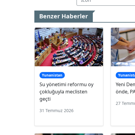
Benzer Haberler
Yunanistan
Yunanist
Su yönetimi reformu oy
Yeni Dem
çokluğuyla meclisten
önde, P
geçti
27 Temm
31 Temmuz 2026