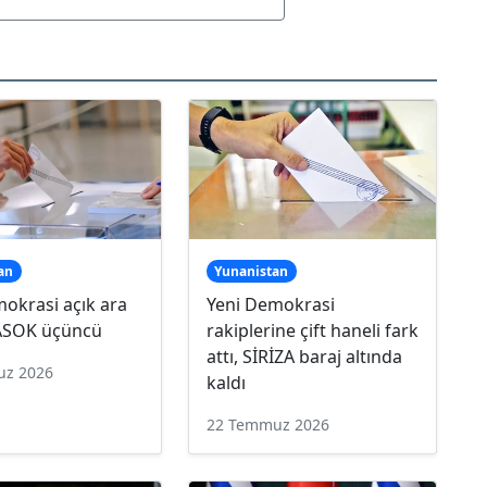
an
Yunanistan
okrasi açık ara
Yeni Demokrasi
ASOK üçüncü
rakiplerine çift haneli fark
attı, SİRİZA baraj altında
uz 2026
kaldı
22 Temmuz 2026