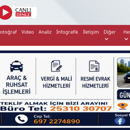
Fotoğraf
Video
Analiz
İnfografik
İletişim
Diğer
He