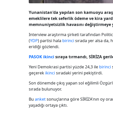
Yunanistan'da yapılan son kamuoyu araş
emeklilere tek seferlik ödeme ve kira yar
memnuniyetsizlik havasını değiştirmeye 
Interview araştırma şirketi tarafından Politic
(
YDP
) partisi hala
birinci
sırada yer alsa da,
eridiği gözlendi.
PASOK
ikinci
sıraya tırmandı, SİRİZA geril
Yeni Demokrasi partisi yüzde 24,3 ile
birinci
s
geçerek
ikinci
sıradaki yerini pekiştirdi.
Son dönemde çıkış yapan sol eğilimli Özgürlük
sırada bulunuyor.
Bu
anket
sonuçlarına göre SİRİZA'nın oy oran
yaşadığı ortaya çıktı.