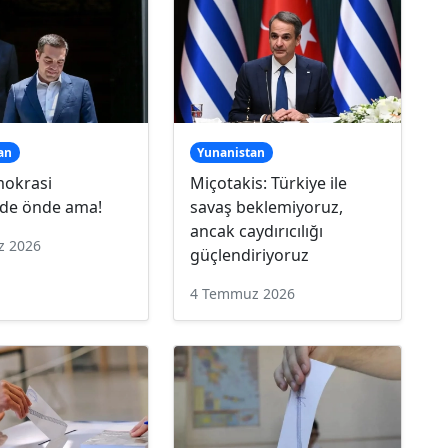
an
Yunanistan
mokrasi
Miçotakis: Türkiye ile
rde önde ama!
savaş beklemiyoruz,
ancak caydırıcılığı
z 2026
güçlendiriyoruz
4 Temmuz 2026