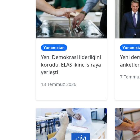
Yunanistan
Yunanist
Yeni Demokrasi liderliğini
Yeni de
korudu, ELAS ikinci sıraya
anketle
yerleşti
7 Temmu
13 Temmuz 2026