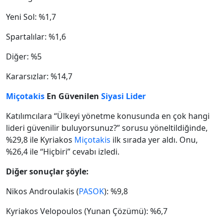
Yeni Sol: %1,7
Spartalılar: %1,6
Diğer: %5
Kararsızlar: %14,7
Miçotakis
En Güvenilen
Siyasi Lider
Katılımcılara “Ülkeyi yönetme konusunda en çok hangi
lideri güvenilir buluyorsunuz?” sorusu yöneltildiğinde,
%29,8 ile Kyriakos
Miçotakis
ilk sırada yer aldı. Onu,
%26,4 ile “Hiçbiri” cevabı izledi.
Diğer sonuçlar şöyle:
Nikos Androulakis (
PASOK
): %9,8
Kyriakos Velopoulos (Yunan Çözümü): %6,7