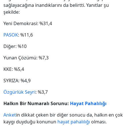
sağlayacağına inandıklarını da belirtti. Yanıtlar şu
şekilde:
Yeni Demokrasi: %31,4
PASOK
: %11,6
Diğer: %10
Yunan Çözümü: %7,3
KKE: %5,4
SYRIZA: %4,9
Özgürlük Seyri
: %3,7
Halkın Bir Numaralı Sorunu:
Hayat Pahalılığı
Anket
in dikkat çeken bir diğer sonucu da, halkın en çok
kaygı duyduğu konunun
hayat pahalılığı
olması.