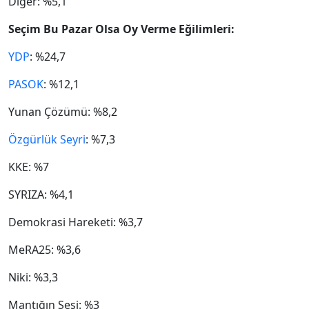
Diğer: %5,1
Seçim Bu Pazar Olsa Oy Verme Eğilimleri:
YDP
: %24,7
PASOK
: %12,1
Yunan Çözümü: %8,2
Özgürlük Seyri
: %7,3
KKE: %7
SYRIZA: %4,1
Demokrasi Hareketi: %3,7
MeRA25: %3,6
Niki: %3,3
Mantığın Sesi: %3