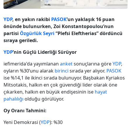
YDP
, en yakın rakibi
PASOK
’un yaklaşık 16 puan
önünde bulunurken, Zoi Konstantopoulou’nun
partisi
Özgürlük Seyri
“Plefsi Eleftherias” dördüncü
sıraya geriledi.
YDP
’nin Güçlü Liderliği Sürüyor
iefimerida'da yayımlanan
anket
sonuçlarına göre
YDP
,
oyların %30’unu alarak
birinci
sırada yer alıyor.
PASOK
ise %14,1 ile ikinci sırada bulunuyor. Başbakan Kyriakos
Mitsotakis, halkın en çok güvendiği lider olarak öne
çıkarken, halkın en büyük endişesinin ise
hayat
pahalılığı
olduğu görülüyor.
Oy Oranı Tahmini:
Yeni Demokrasi (
YDP
): %30