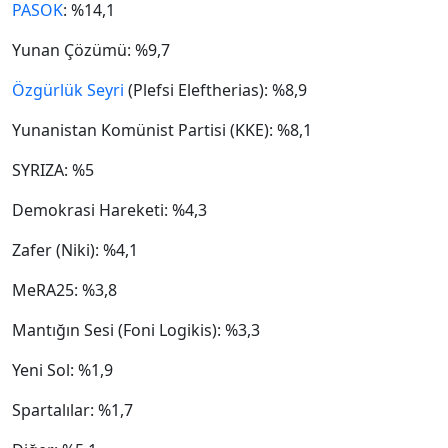
PASOK
: %14,1
Yunan Çözümü: %9,7
Özgürlük Seyri
(Plefsi Eleftherias): %8,9
Yunanistan Komünist Partisi (KKE): %8,1
SYRIZA: %5
Demokrasi Hareketi: %4,3
Zafer (Niki): %4,1
MeRA25: %3,8
Mantığın Sesi (Foni Logikis): %3,3
Yeni Sol: %1,9
Spartalılar: %1,7