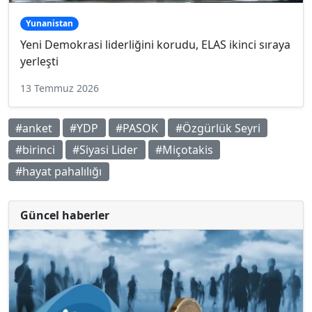
Yunanistan
Yeni Demokrasi liderliğini korudu, ELAS ikinci sıraya
yerleşti
13 Temmuz 2026
#anket
#YDP
#PASOK
#Özgürlük Seyri
#birinci
#Siyasi Lider
#Miçotakis
#hayat pahalılığı
Güncel haberler