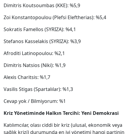
Dimitris Koutsoumbas (KKE): %5,9
Zoi Konstantopoulou (Plefsi Eleftherias): %5,4
Sokratis Famellos (SYRIZA): %4,1
Stefanos Kasselakis (SYRIZA): %3,9
Afroditi Latinopoulou: %2,1
Dimitris Natsios (Niki): %1,9
Alexis Charitsis: %1,7
Vasilis Stigas (Spartalılar): %1,3
Cevap yok / Bilmiyorum: %1
Kriz Yönetiminde Halkın Tercihi: Yeni Demokrasi
Katılımcılar, olası ciddi bir kriz (ulusal, ekonomik veya
sağlık krizi) durumunda en iyi yönetimi hangi partinin