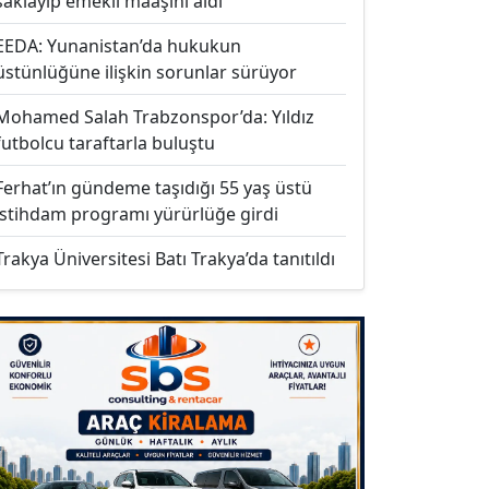
saklayıp emekli maaşını aldı
EEDA: Yunanistan’da hukukun
üstünlüğüne ilişkin sorunlar sürüyor
Mohamed Salah Trabzonspor’da: Yıldız
futbolcu taraftarla buluştu
Ferhat’ın gündeme taşıdığı 55 yaş üstü
istihdam programı yürürlüğe girdi
Trakya Üniversitesi Batı Trakya’da tanıtıldı