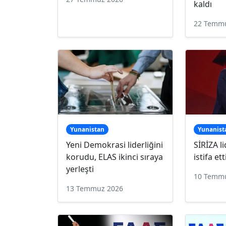
kaldı
22 Temm
Yunanistan
Yunanist
Yeni Demokrasi liderliğini
SİRİZA l
korudu, ELAS ikinci sıraya
istifa ett
yerleşti
10 Temm
13 Temmuz 2026