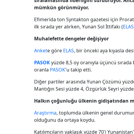
sıralamasında liderliğini sürdürüyor. Anc
mümkün görünmüyor.
Efimerida ton Syntakton gazetesi için Prora
ilk sırada yer alırken, Yunan Sol İttifakı (
ELAS
Muhalefette dengeler değişiyor
Anket
e göre
ELAS
, bir önceki aya kıyasla d
PASOK
yüzde 8,5 oy oranıyla üçüncü sırada 
oranla
PASOK
'u takip etti.
Diğer partiler arasında Yunan Çözümü yüzde 
Mantığın Sesi yüzde 4, Özgürlük Seyri yüzde
Halkın çoğunluğu ülkenin gidişatından 
Araştırma
, toplumda ülkenin genel durumun
olduğunu da ortaya koydu.
Katılımcıların yaklaşık yüzde 70'i Yunanistan