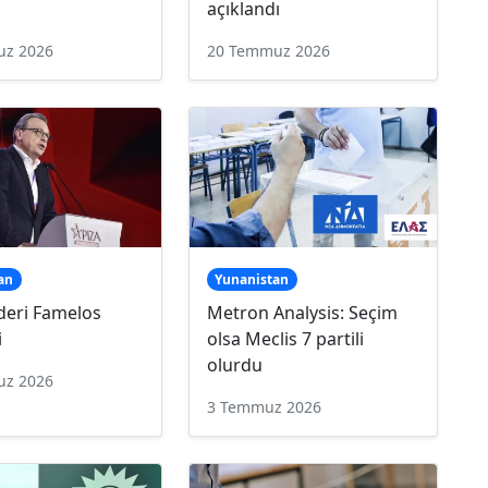
açıklandı
uz 2026
20 Temmuz 2026
an
Yunanistan
ideri Famelos
Metron Analysis: Seçim
i
olsa Meclis 7 partili
olurdu
uz 2026
3 Temmuz 2026