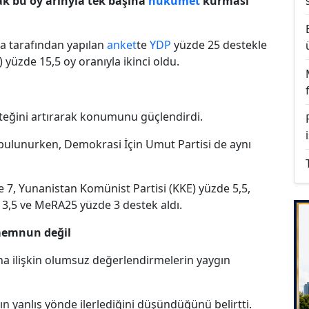
ak bu oy arınyla tek başına
hükümet
kurması
ta tarafından yapılan
anket
te
YDP
yüzde 25 destekle
) yüzde 15,5 oy oranıyla ikinci oldu.
esteğini artırarak konumunu güçlendirdi.
bulunurken, Demokrasi İçin Umut Partisi de aynı
7, Yunanistan Komünist Partisi (KKE) yüzde 5,5,
 3,5 ve MeRA25 yüzde 3 destek aldı.
memnun değil
a ilişkin olumsuz değerlendirmelerin yaygın
'ın yanlış yönde ilerlediğini düşündüğünü belirtti.