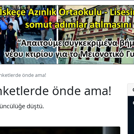
nketlerde önde ama!
nketlerde önde ama!
çüncülüğe düştü.