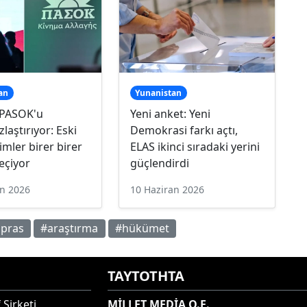
an
Yunanistan
 PASOK'u
Yeni anket: Yeni
laştırıyor: Eski
Demokrasi farkı açtı,
simler birer birer
ELAS ikinci sıradaki yerini
eçiyor
güçlendirdi
an 2026
10 Haziran 2026
ipras
#araştırma
#hükümet
ΤΑΥΤΟΤΗΤΑ
 Şirketi
MİLLET MEDİA O.E.