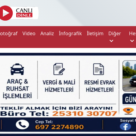
Fotoğraf
Video
Analiz
İnfografik
İletişim
Diğer
He