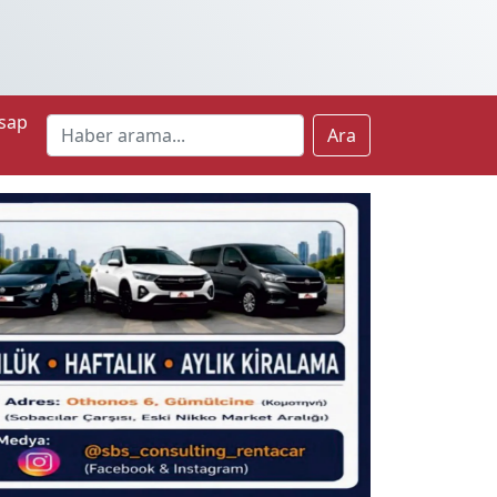
sap
Ara