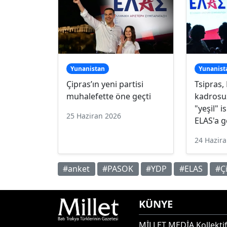
Yunanistan
Yunanist
Çipras’ın yeni partisi
Tsipras,
muhalefette öne geçti
kadrosuz
"yeşil" i
25 Haziran 2026
ELAS'a g
24 Hazir
#anket
#PASOK
#YDP
#ELAS
#Ç
KÜNYE
MİLLET MEDİA Kollektif