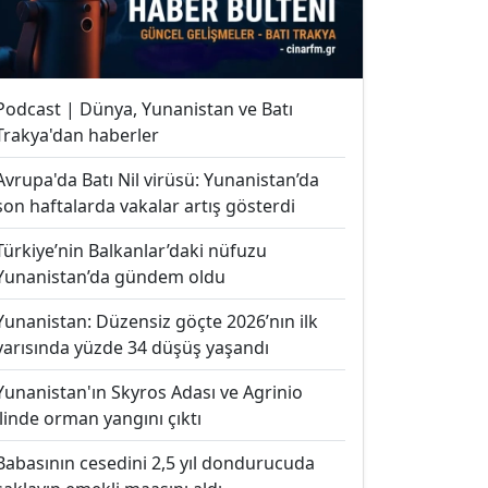
Podcast | Dünya, Yunanistan ve Batı
Trakya'dan haberler
Avrupa'da Batı Nil virüsü: Yunanistan’da
son haftalarda vakalar artış gösterdi
Türkiye’nin Balkanlar’daki nüfuzu
Yunanistan’da gündem oldu
Yunanistan: Düzensiz göçte 2026’nın ilk
yarısında yüzde 34 düşüş yaşandı
Yunanistan'ın Skyros Adası ve Agrinio
ilinde orman yangını çıktı
Babasının cesedini 2,5 yıl dondurucuda