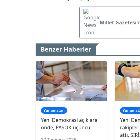
Millet Gazetesi
'
Benzer Haberler
Yunanistan
Yunanist
Yeni Demokrasi açık ara
Yeni De
önde, PASOK üçüncü
rakipleri
attı, SİR
27 Temmuz 2026