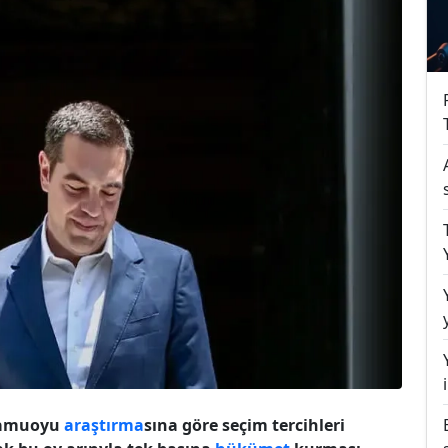
 kamuoyu
araştırma
sına göre seçim tercihleri