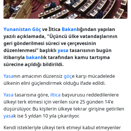
Yunanistan
Göç
ve İltica
Bakan
lığından yapılan
yazılı açıklamada, "Üçüncü ülke vatandaşlarının
geri gönderilmesi süreci ve çerçevesinin
düzenlenmesi” başlıklı
yasa
tasarısının bugün
itibarıyla
bakan
lık tarafından kamu tartışma
sürecine açıldığı bildirildi.
Yasa
nın amacının düzensiz
göç
e karşı mücadelede
ülkenin elini güçlendirmek olduğu ifade edildi.
Yasa
tasarısına göre,
iltica
başvurusu reddedilenlere
ülkeyi terk etmesi için verilen süre 25 günden 14'e
düşürülüyor. Bu kişilerin ülkeye tekrar girişine getirilen
yasa
k ise 5 yıldan 10 yıla çıkarılıyor.
Kendi istekleriyle ülkeyi terk etmeyi kabul etmeyenler