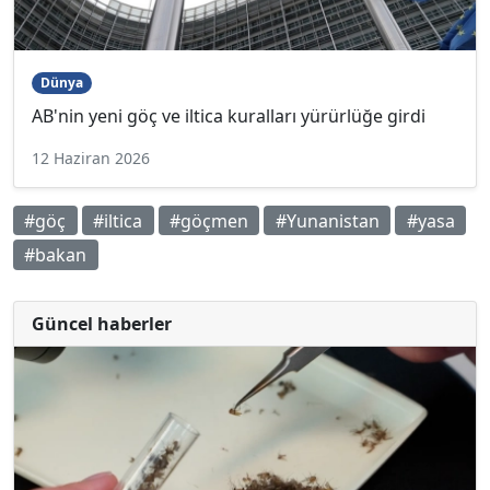
Dünya
AB'nin yeni göç ve iltica kuralları yürürlüğe girdi
12 Haziran 2026
#göç
#iltica
#göçmen
#Yunanistan
#yasa
#bakan
Güncel haberler