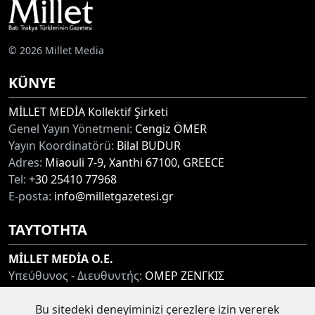
© 2026 Millet Media
KÜNYE
MİLLET MEDİA Kollektif Şirketi
Genel Yayın Yönetmeni:
Cengiz ÖMER
Yayın Koordinatörü:
Bilal BUDUR
Adres:
Miaouli 7-9, Xanthi 67100, GREECE
Tel:
+30 25410 77968
E-posta:
info@milletgazetesi.gr
ΤΑΥΤΟΤΗΤΑ
MİLLET MEDİA O.E.
Υπεύθυνος - Διευθυντής:
ΟΜΕΡ ΖΕΝΓΚΙΣ
Συντονιστής:
ΜΠΟΥΝΤΟΥΡ ΜΠΙΛΑΛ
Διεύθυνση:
ΜΙΑΟΥΛΗ 7-9, ΞΑΝΘΗ 67100
Bu sitedeki deneyiminizi çerezlere izin vererek