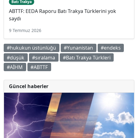
Batı Trakya
ABTTF: EEDA Raporu Batı Trakya Türklerini yok
saydı
9 Temmuz 2026
#hukukun üstünlüğü
#Yunanistan
#endeks
#düşük
#sıralama
#Batı Trakya Türkleri
#AİHM
#ABTTF
Güncel haberler