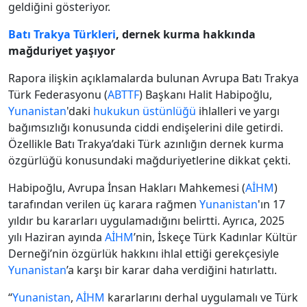
geldiğini gösteriyor.
Batı Trakya Türkleri
, dernek kurma hakkında
mağduriyet yaşıyor
Rapora ilişkin açıklamalarda bulunan Avrupa Batı Trakya
Türk Federasyonu (
ABTTF
) Başkanı Halit Habipoğlu,
Yunanistan
'daki
hukukun üstünlüğü
ihlalleri ve yargı
bağımsızlığı konusunda ciddi endişelerini dile getirdi.
Özellikle Batı Trakya’daki Türk azınlığın dernek kurma
özgürlüğü konusundaki mağduriyetlerine dikkat çekti.
Habipoğlu, Avrupa İnsan Hakları Mahkemesi (
AİHM
)
tarafından verilen üç karara rağmen
Yunanistan
'ın 17
yıldır bu kararları uygulamadığını belirtti. Ayrıca, 2025
yılı Haziran ayında
AİHM
’nin, İskeçe Türk Kadınlar Kültür
Derneği’nin özgürlük hakkını ihlal ettiği gerekçesiyle
Yunanistan
’a karşı bir karar daha verdiğini hatırlattı.
“
Yunanistan
,
AİHM
kararlarını derhal uygulamalı ve Türk