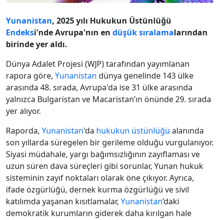
Yunanistan
, 2025 yılı Hukukun Üstünlüğü
Endeks
i'nde Avrupa'nın en
düşük
sıralama
larından
birinde yer aldı.
Dünya Adalet Projesi (WJP) tarafından yayımlanan
rapora göre,
Yunanistan
dünya genelinde 143 ülke
arasında 48. sırada, Avrupa'da ise 31 ülke arasında
yalnızca Bulgaristan ve Macaristan’ın önünde 29. sırada
yer alıyor.
Raporda,
Yunanistan
'da
hukukun üstünlüğü
alanında
son yıllarda süregelen bir gerileme olduğu vurgulanıyor.
Siyasi müdahale, yargı bağımsızlığının zayıflaması ve
uzun süren dava süreçleri gibi sorunlar, Yunan hukuk
sisteminin zayıf noktaları olarak öne çıkıyor. Ayrıca,
ifade özgürlüğü, dernek kurma özgürlüğü ve sivil
katılımda yaşanan kısıtlamalar,
Yunanistan
’daki
demokratik kurumların giderek daha kırılgan hale