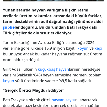
Yunanistan’da hayvan varlığına ilişkin resmi
verilerle üretim rakamları arasındaki büyük farklar,
tarım desteklerinin adil dağıtılmadığı yönünde ciddi
şüphe
ler doğurdu. Bu durumdan Batı Trakya’daki
Türk çiftçiler de olumsuz etkileniyor.
Tarım Bakanlığı'nın Avrupa Birliği’ne sunduğu 2024
verilerine göre, ülkede 15,9 milyon kayıtlı
koyun
ve
keçi
bulunuyor. Ancak bu kadar hayvana rağmen süt üretim
oranı oldukça düşük.
Girit Adası, ülkenin
küçükbaş hayvan
larının neredeyse
yarısını (yaklaşık %48) beyan etmesine rağmen, toplam
koyun
sütü üretiminde sadece %9,5 katkı sağladı.
“Gerçek Üretici Mağdur Ediliyor”
Batı Trakya’da birçok çiftçi,
hayvan sayısı
nı abartarak
destek alan bazı kesimlerin, gerçek üreticileri mağdur