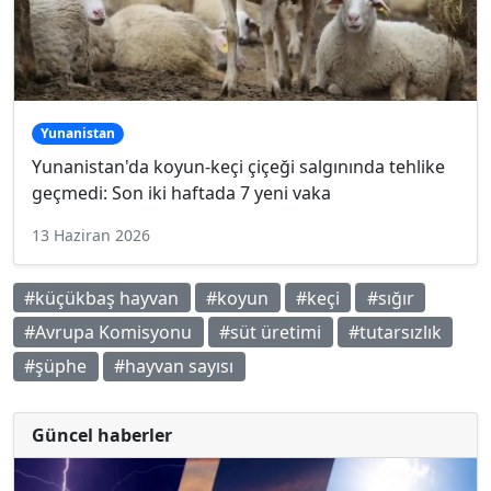
Yunanistan
Yunanistan'da koyun-keçi çiçeği salgınında tehlike
geçmedi: Son iki haftada 7 yeni vaka
13 Haziran 2026
#küçükbaş hayvan
#koyun
#keçi
#sığır
#Avrupa Komisyonu
#süt üretimi
#tutarsızlık
#şüphe
#hayvan sayısı
Güncel haberler