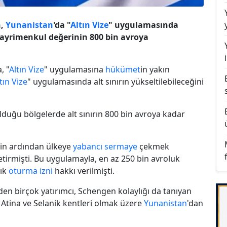
n,
Yunanistan
'da "
Altın Vize
" uygulamasında
gayrimenkul değerinin 800 bin avroya
, "
Altın Vize
" uygulamasına
hükümet
in yakın
tın Vize
" uygulamasında alt sınırın yükseltilebileceğini
lduğu bölgelerde alt sınırın 800 bin avroya kadar
zin ardından ülkeye
yabancı
sermaye
çekmek
tirmişti. Bu uygulamayla, en az 250 bin avroluk
lık
oturma izni
hakkı verilmişti.
rden birçok yatırımcı, Schengen kolaylığı da tanıyan
Atina ve Selanik kentleri olmak üzere
Yunanistan
'dan