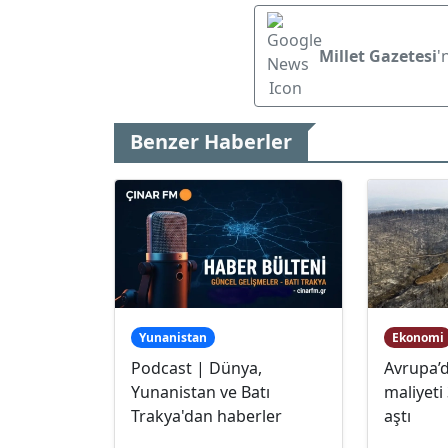
Millet Gazetesi
'
Benzer Haberler
Yunanistan
Ekonomi
Podcast | Dünya,
Avrupa’d
Yunanistan ve Batı
maliyeti
Trakya'dan haberler
aştı