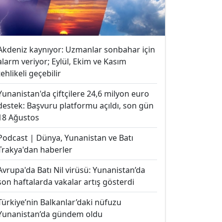
Akdeniz kaynıyor: Uzmanlar sonbahar için
alarm veriyor; Eylül, Ekim ve Kasım
tehlikeli geçebilir
Yunanistan'da çiftçilere 24,6 milyon euro
destek: Başvuru platformu açıldı, son gün
18 Ağustos
Podcast | Dünya, Yunanistan ve Batı
Trakya'dan haberler
Avrupa'da Batı Nil virüsü: Yunanistan’da
son haftalarda vakalar artış gösterdi
Türkiye’nin Balkanlar’daki nüfuzu
Yunanistan’da gündem oldu