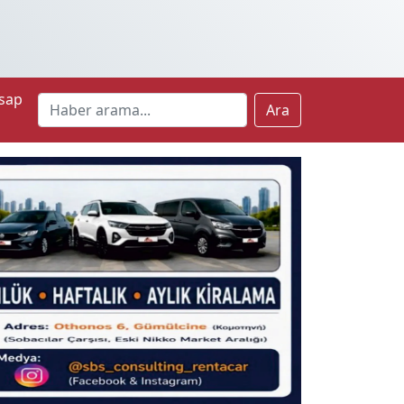
sap
Ara