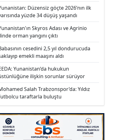
Yunanistan: Düzensiz göçte 2026’nın ilk
yarısında yüzde 34 düşüş yaşandı
Yunanistan'ın Skyros Adası ve Agrinio
ilinde orman yangını çıktı
Babasının cesedini 2,5 yıl dondurucuda
saklayıp emekli maaşını aldı
EEDA: Yunanistan’da hukukun
üstünlüğüne ilişkin sorunlar sürüyor
Mohamed Salah Trabzonspor’da: Yıldız
futbolcu taraftarla buluştu