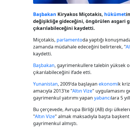
Başbakan
Kiryakos Miçotakis,
hükümet
i
değişikliğe gideceğini, öngörülen asgari 
çıkarılabileceğini kaydetti.
Miçotakis,
parlamento
da yaptığı konuşmada
zamanda müdahale edeceğini belirterek, "
Al
kaydetti.
Başbakan
, gayrimenkullere talebin yüksek o
çıkarılabileceğini ifade etti.
Yunanistan
, 2009'da başlayan
ekonomi
k kri
amacıyla 2013'te "
Altın Vize
" uygulamasını ge
gayrimenkul yatırımı yapan
yabancı
lara 5 yıl
Bu çerçevede, Avrupa Birliği (AB) dışı ülkele
"
Altın Vize
" almak maksadıyla başta başkent 
gayrimenkul almıştı.