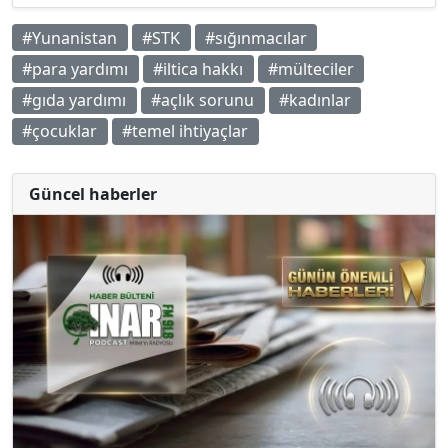
#Yunanistan
#STK
#sığınmacılar
#para yardımı
#iltica hakkı
#mülteciler
#gıda yardımı
#açlık sorunu
#kadınlar
#çocuklar
#temel ihtiyaçlar
Güncel haberler