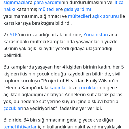
sığınmacılar
a
para yardımı
nın durdurulmasının ve
iltica
hakkı
kazanmış
mülteciler
e
gıda yardımı
yapılmamasının, sığınmacı ve
mülteciler
i
açlık sorunu
ile
karşı karşıya bıraktığını bildirdi.
27
STK
'nin imzaladığı ortak bildiride,
Yunanistan
ana
karasındaki mülteci kamplarında yaşayanların yüzde
60'ının yaklaşık iki aydır yeterli gıdaya ulaşamadığı
belirtildi.
Bu kamplarda yaşayan her 4 kişiden birinin kadın, her 5
kişiden ikisinin çocuk olduğu kaydedilen bildiride, sivil
toplum kuruluşu "Project of Elea"dan Emily Wilson'ın
"Eleona Kampı'ndaki
kadınlar
bize
çocuklar
ının gece
açlıktan ağladığını anlatıyor. Annelerin süt alacak parası
yok, bu nedenle süt yerine suyun içine bisküvi batırıp
çocuklar
ına yediriyorlar." ifadesine yer verildi.
Bildiride, 34 bin sığınmacının gıda, giyecek ve diğer
temel ihtiyaçlar
için kullandıkları nakit yardımı yaklaşık