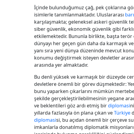
İçinde bulunduğumuz çağ, pek çoklarına göre "
isimlerle tanımlanmaktadır. Uluslararası
bar
karşılaşmakta; geleneksel askeri güvenlik teh
siber güvenlik, ekonomik güvenlik gibi fark
etkilemektedir. Bununla birlikte, başta terör 
dünyayı her geçen gün daha da karmaşık ve i
yanı sıra yeni dünya düzeninde mevcut konu
konumu değiştirmek isteyen devletler aras
arasında yer almaktadır.
Bu denli yüksek ve karmaşık bir düzeyde cer
devletlere önemli bir görev düşmektedir: Ye
bunu yaparken çıkarlarını mümkün merteb
şekilde gerçekleştirilebilmesinin yegane ara
ve beklentileri göz ardı etmiş bir
diplomasi
n
yıllarda fazlasıyla ön plana çıkan ve
Türkiye
d
diplomasi
si, bu açıdan önemli bir çerçeve su
imkanlarla donatılmış diplomatik misyonların