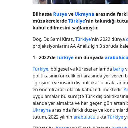
Bilhassa
Rusya
ve
Ukrayna
arasında fark
müzakerelerde
Türkiye
'nin takındığı tutu
kabul edilmesini sağlamıştır.
Doç. Dr. Sami Kiraz,
Türkiye
'nin 2022 dünya
projeksiyonlarını AA Analiz için 3 soruda kal
1 - 2022'de
Türkiye
'nin dünyada
arabuluc
Türkiye
, bölgesel ve küresel anlamda
barış
v
politikasının öncelikleri arasında yer veren b
"girişimci ve insani dış politika" olarak ta
en önemli aracı olarak kabul edilmektedir.
A
uygulamalar bu süreçte Türk dış politikasın
alanda yer almakta ve her geçen gün artan b
Ukrayna
arasında farklı düzey ve konumlar
tutum, 2022 yılının
arabulucu
lukta
Türkiye
yı