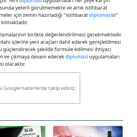
tir. Yeni
diplomasi
uygulamaları her şeye karşın
unda yeterli görülmemekte ve artık istihbarat
meler için zemin hazırladığı "istihbarat
diplomasi
si"
 kılmaktadır.
amalarının birlikte değerlendirilmesi gerekmektedir.
dahi içlerine yeni araçları dahil ederek genişletilmesi
güçlendirecek şekilde formüle edilmesi ihtiyacı
kan ve çıkmaya devam edecek
diplomasi
uygulamaları
si olacaktır.
ni Google haberlerde takip ediniz.