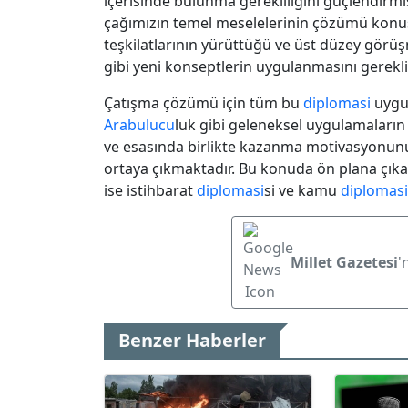
içerisinde bulunma gerekliliğini güçlendirmiş
çağımızın temel meselelerinin çözümü konus
teşkilatlarının yürüttüğü ve üst düzey görüş
gibi yeni konseptlerin uygulanmasını gerekli
Çatışma çözümü için tüm bu
diplomasi
uygul
Arabulucu
luk gibi geleneksel uygulamaların 
ve esasında birlikte kazanma motivasyonunu 
ortaya çıkmaktadır. Bu konuda ön plana çı
ise istihbarat
diplomasi
si ve kamu
diplomasi
Millet Gazetesi
'
Benzer Haberler