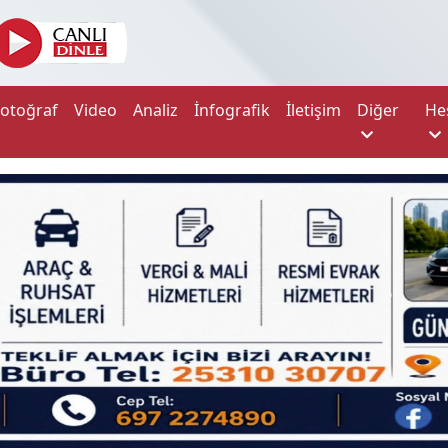
Fotoğraf
Video
Analiz
İnfografik
İletişim
Diğer
He