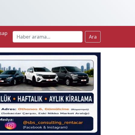
sap
Ara