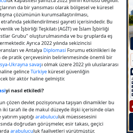
ucu
luk kapasitesi yalnızca 2022 yılının konusu değildir.
açlarının da bir yansıması olarak bölgesel ve küresel
atışma çözümünün kurumsallaştırılması,
etrafında şekillendirilmesi gayreti içerisindedir. Bu
nlik ve İşbirliği Teşkilatı (AGİT) ve İslam İşbirliği
stlar Grubu" oluşturulmasında ve bu gruplarda eş
ermektedir. Ayrıca 2022 yılında sekizincisi
eransları ve Antalya
Diplomasi
Forumu etkinlikleri ile
e pratik çerçevesinin belirlenmesinde önemli bir
sya
-
Ukrayna
savaş
ı olmak üzere 2022 yılı uluslararası
 haline gelince
Türkiye
küresel güvenliğin
k bir aktör haline gelmiştir.
asi
yi nasıl etkiledi?
orun çözen devlet pozisyonuna taşıyan dinamikler bu
n iki tarafı ile de makul düzeyde ilişki içerisinde olan
e yatırım yaptığı
arabulucu
luk müessesesini
sında doğrudan görüşmeler, esir takası, geçici
larda
arabulucu
luk faaliyetleri yürütmüştür.