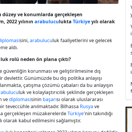
lı düzey ve konumlarda gerçekleşen
m, 2022 yılının
arabulucu
lukta
Türkiye
yılı olarak
diplomasi
sini,
arabulucu
luk faaliyetlerini ve gelecek
eme aldı.
u
luk rolü neden ön plana çıktı?
e güvenliğin korunması ve geliştirilmesine dış
ir devlettir. Günümüzde bu dış politika anlayışı
nımlanmakta, çatışma çözümü çabaları da bu anlayışın
rabulucu
luk ve kolaylaştırıcılık şeklinde gerçekleşen
ın ve
diplomasi
sinin
başarı
sı olarak uluslararası
ir teveccühle anılmaktadır. Bilhassa
Rusya
ve
da gerçekleşen müzakerelerde
Türkiye
'nin takındığı
lı olarak kabul edilmesini sağlamıştır.