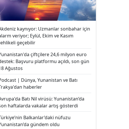
Akdeniz kaynıyor: Uzmanlar sonbahar için
alarm veriyor; Eylül, Ekim ve Kasım
tehlikeli geçebilir
Yunanistan'da çiftçilere 24,6 milyon euro
destek: Başvuru platformu açıldı, son gün
18 Ağustos
Podcast | Dünya, Yunanistan ve Batı
Trakya'dan haberler
Avrupa'da Batı Nil virüsü: Yunanistan’da
son haftalarda vakalar artış gösterdi
Türkiye’nin Balkanlar’daki nüfuzu
Yunanistan’da gündem oldu