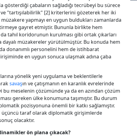
gösterdiği çabaların sağladığı tecrübeyi bu sürece
e "tartışılabilirlik" [2] kriterlerini gözeterek her iki
ın müzakere yapmayı en uygun buldukları zamanlarda
etirmeye gayret etmiştir. Bununla birlikte hem
a da tahıl koridorunun kurulması gibi ortak çıkarları
sına dayalı müzakereler yürütülmüştür. Bu konuda hem
a donanımlı personelini hem de istihbarat
 girişiminde en uygun sonuca ulaşmak adına çaba
larına yönelik yeni uygulama ve beklentilerle
arak
savaş
ın ve çatışmanın en karanlık evrelerinde
yi bu meselenin çözümünde ya da en azından çözüm
nması gereken ülke konumuna taşımıştır. Bu durum
plomatik pozisyonuna önemli bir katkı sağlamıştır.
r üçüncü taraf olarak diplomatik girişimlerde
onuç olacaktır.
i dinamikler ön plana çıkacak?