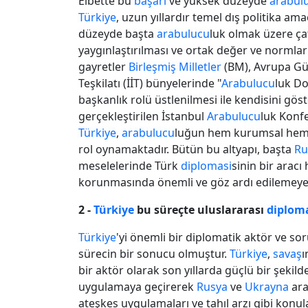
Elbette bu
başarı
ve yüksek düzeyde
arabul
Türkiye
, uzun yıllardır temel dış politika am
düzeyde başta
arabulucu
luk olmak üzere ç
yaygınlaştırılması ve ortak değer ve normlar 
gayretler
Birleşmiş Milletler
(BM), Avrupa Güve
Teşkilatı (İİT) bünyelerinde "
Arabulucu
luk Do
başkanlık rolü üstlenilmesi ile kendisini göst
gerçekleştirilen İstanbul
Arabulucu
luk Konf
Türkiye
,
arabulucu
luğun hem kurumsal hem d
rol oynamaktadır. Bütün bu altyapı, başta
Ru
meselelerinde Türk
diplomasi
sinin bir aracı
korunmasında önemli ve göz ardı edilemeyece
2 -
Türkiye
bu süreçte uluslararası
diplom
Türkiye
'yi önemli bir diplomatik aktör ve s
sürecin bir sonucu olmuştur.
Türkiye
,
savaş
ı
bir aktör olarak son yıllarda güçlü bir şekild
uygulamaya geçirerek
Rusya
ve
Ukrayna
ara
ateşkes uygulamaları ve tahıl arzı gibi konu