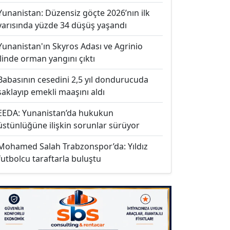
Yunanistan: Düzensiz göçte 2026’nın ilk
yarısında yüzde 34 düşüş yaşandı
Yunanistan'ın Skyros Adası ve Agrinio
ilinde orman yangını çıktı
Babasının cesedini 2,5 yıl dondurucuda
saklayıp emekli maaşını aldı
EEDA: Yunanistan’da hukukun
üstünlüğüne ilişkin sorunlar sürüyor
Mohamed Salah Trabzonspor’da: Yıldız
futbolcu taraftarla buluştu