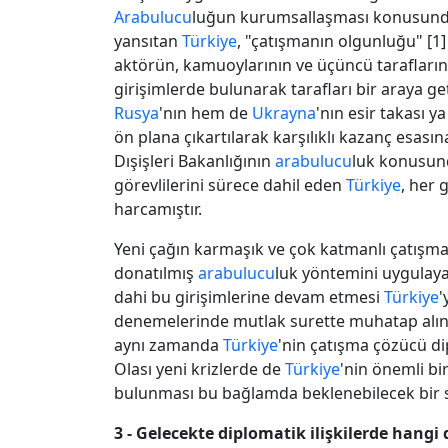
Arabulucu
luğun kurumsallaşması konusunda 
yansıtan
Türkiye
, "çatışmanın olgunluğu" [1] v
aktörün, kamuoylarının ve üçüncü taraflar
girişimlerde bulunarak tarafları bir araya g
Rusya
'nın hem de
Ukrayna
'nın esir takası y
ön plana çıkartılarak karşılıklı kazanç esa
Dışişleri Bakanlığının
arabulucu
luk konusund
görevlilerini sürece dahil eden
Türkiye
, her
harcamıştır.
Yeni çağın karmaşık ve çok katmanlı çatışma
donatılmış
arabulucu
luk yöntemini uygulay
dahi bu girişimlerine devam etmesi
Türkiye
'
denemelerinde mutlak surette muhatap alı
aynı zamanda
Türkiye
'nin çatışma çözücü di
Olası yeni krizlerde de
Türkiye
'nin önemli bi
bulunması bu bağlamda beklenebilecek bir s
3 - Gelecekte diplomatik ilişkilerde hang