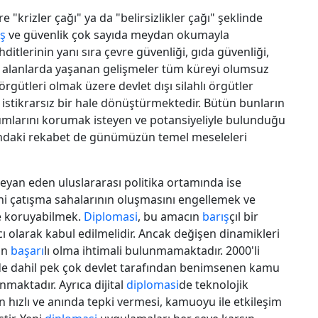
krizler çağı" ya da "belirsizlikler çağı" şeklinde
ış
ve güvenlik çok sayıda meydan okumayla
ditlerinin yanı sıra çevre güvenliği, gıda güvenliği,
lı alanlarda yaşanan gelişmeler tüm küreyi olumsuz
örgütleri olmak üzere devlet dışı silahlı örgütler
stikrarsız bir hale dönüştürmektedir. Bütün bunların
mlarını korumak isteyen ve potansiyeliyle bulunduğu
ındaki rekabet de günümüzün temel meseleleri
eyan eden uluslararası politika ortamında ise
ni çatışma sahalarının oluşmasını engellemek ve
e koruyabilmek.
Diplomasi
, bu amacın
barış
çıl bir
cı olarak kabul edilmelidir. Ancak değişen dinamikleri
in
başarı
lı olma ihtimali bulunmamaktadır. 2000'li
e dahil pek çok devlet tarafından benimsenen kamu
nmaktadır. Ayrıca dijital
diplomasi
de teknolojik
 hızlı ve anında tepki vermesi, kamuoyu ile etkileşim