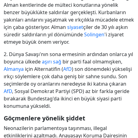
Alman kentlerinde de mülteci konutlarına yönelik
benzer büyüklükte saldırılar gerçekleşti. Kurbanların
yakınları anılarını yaşatmak ve ırkçılıkla mücadele etmek
için çaba gösteriyor. Alman
siyaset
çiler de 30 yılı aşkın
süredir saldırıların yıl dönümünde
Solingen
'i ziyaret
etmeye büyük önem veriyor.
2. Dünya Savaşı'nın sona ermesinin ardından onlarca yıl
boyunca ülkede
aşırı sağ
bir parti faal olmamışken,
Almanya
için Alternatifin (
AfD
) son dönemdeki yükselişi
ırkçı söylemlere çok daha geniş bir sahne sundu. Son
seçimlerde oy oranlarını neredeyse iki katına çıkaran
AfD
, Sosyal Demokrat Partiyi (SPD) az bir farkla geride
bırakarak Bundestag'da ikinci en büyük siyasi parti
konumuna yükseldi.
Göçmenlere yönelik şiddet
Neonazilerin parlamentoya taşınması, illegal
etkinliklerini azaltmadı. Anayasayı Koruma Dairesinin