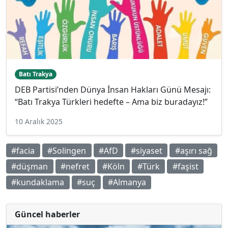
Batı Trakya
DEB Partisi’nden Dünya İnsan Hakları Günü Mesajı:
“Batı Trakya Türkleri hedefte – Ama biz buradayız!”
10 Aralık 2025
#facia
#Solingen
#AfD
#siyaset
#aşırı sağ
#düşman
#nefret
#Köln
#Türk
#faşist
#kundaklama
#suç
#Almanya
Güncel haberler