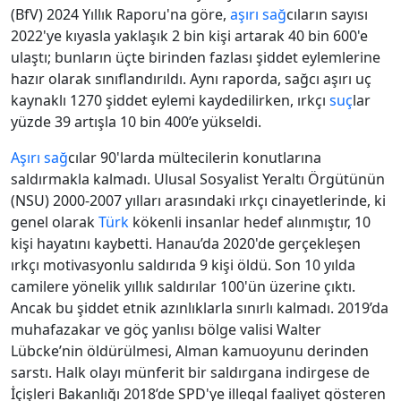
(BfV) 2024 Yıllık Raporu'na göre,
aşırı sağ
cıların sayısı
2022'ye kıyasla yaklaşık 2 bin kişi artarak 40 bin 600'e
ulaştı; bunların üçte birinden fazlası şiddet eylemlerine
hazır olarak sınıflandırıldı. Aynı raporda, sağcı aşırı uç
kaynaklı 1270 şiddet eylemi kaydedilirken, ırkçı
suç
lar
yüzde 39 artışla 10 bin 400’e yükseldi.
Aşırı sağ
cılar 90'larda mültecilerin konutlarına
saldırmakla kalmadı. Ulusal Sosyalist Yeraltı Örgütünün
(NSU) 2000-2007 yılları arasındaki ırkçı cinayetlerinde, ki
genel olarak
Türk
kökenli insanlar hedef alınmıştır, 10
kişi hayatını kaybetti. Hanau’da 2020'de gerçekleşen
ırkçı motivasyonlu saldırıda 9 kişi öldü. Son 10 yılda
camilere yönelik yıllık saldırılar 100'ün üzerine çıktı.
Ancak bu şiddet etnik azınlıklarla sınırlı kalmadı. 2019’da
muhafazakar ve göç yanlısı bölge valisi Walter
Lübcke’nin öldürülmesi, Alman kamuoyunu derinden
sarstı. Halk olayı münferit bir saldırgana indirgese de
İçişleri Bakanlığı 2018’de SPD'ye illegal faaliyet gösteren