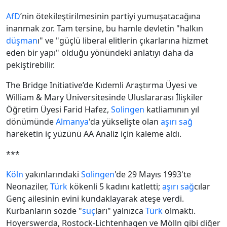
AfD
’nin ötekileştirilmesinin partiyi yumuşatacağına
inanmak zor. Tam tersine, bu hamle devletin "halkın
düşman
ı" ve "güçlü liberal elitlerin çıkarlarına hizmet
eden bir yapı" olduğu yönündeki anlatıyı daha da
pekiştirebilir.
The Bridge Initiative’de Kıdemli Araştırma Üyesi ve
William & Mary Üniversitesinde Uluslararası İlişkiler
Öğretim Üyesi Farid Hafez,
Solingen
katliamının yıl
dönümünde
Almanya
'da yükselişte olan
aşırı sağ
hareketin iç yüzünü AA Analiz için kaleme aldı.
***
Köln
yakınlarındaki
Solingen
'de 29 Mayıs 1993'te
Neonaziler,
Türk
kökenli 5 kadını katletti;
aşırı sağ
cılar
Genç ailesinin evini kundaklayarak ateşe verdi.
Kurbanların sözde "
suç
ları" yalnızca
Türk
olmaktı.
Hoyerswerda, Rostock-Lichtenhagen ve Mölln gibi diğer