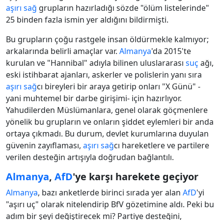
aşırı sağ
grupların hazırladığı sözde "ölüm listelerinde"
25 binden fazla ismin yer aldığını bildirmişti.
Bu grupların çoğu rastgele insan öldürmekle kalmıyor;
arkalarında belirli amaçlar var.
Almanya
'da 2015'te
kurulan ve "Hannibal" adıyla bilinen uluslararası
suç
ağı,
eski istihbarat ajanları, askerler ve polislerin yanı sıra
aşırı sağ
cı bireyleri bir araya getirip onları "X Günü" -
yani muhtemel bir darbe girişimi- için hazırlıyor.
Yahudilerden Müslümanlara, genel olarak göçmenlere
yönelik bu grupların ve onların şiddet eylemleri bir anda
ortaya çıkmadı. Bu durum, devlet kurumlarına duyulan
güvenin zayıflaması,
aşırı sağ
cı hareketlere ve partilere
verilen desteğin artışıyla doğrudan bağlantılı.
Almanya
,
AfD
'ye karşı harekete geçiyor
Almanya
, bazı anketlerde birinci sırada yer alan
AfD
'yi
"aşırı uç" olarak nitelendirip BfV gözetimine aldı. Peki bu
adım bir şeyi değiştirecek mi? Partiye desteğini,