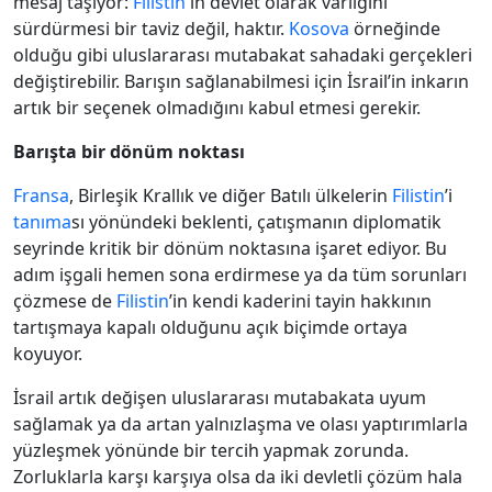
mesaj taşıyor:
Filistin
'in devlet olarak varlığını
sürdürmesi bir taviz değil, haktır.
Kosova
örneğinde
olduğu gibi uluslararası mutabakat sahadaki gerçekleri
değiştirebilir. Barışın sağlanabilmesi için İsrail’in inkarın
artık bir seçenek olmadığını kabul etmesi gerekir.
Barışta bir dönüm noktası
Fransa
, Birleşik Krallık ve diğer Batılı ülkelerin
Filistin
’i
tanıma
sı yönündeki beklenti, çatışmanın diplomatik
seyrinde kritik bir dönüm noktasına işaret ediyor. Bu
adım işgali hemen sona erdirmese ya da tüm sorunları
çözmese de
Filistin
’in kendi kaderini tayin hakkının
tartışmaya kapalı olduğunu açık biçimde ortaya
koyuyor.
İsrail artık değişen uluslararası mutabakata uyum
sağlamak ya da artan yalnızlaşma ve olası yaptırımlarla
yüzleşmek yönünde bir tercih yapmak zorunda.
Zorluklarla karşı karşıya olsa da iki devletli çözüm hala