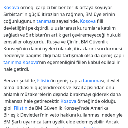
Kosova
örneği çarpıcı bir benzerlik ortaya koyuyor.
Sırbistan’ın güçlü itirazlarına rağmen, BM üyelerinin
çoğunluğunun
tanıma
sı sayesinde,
Kosova
fiili
devletliğini pekiştirdi, uluslararası kurumlara katılım
sağladı ve Sırbistan’ın artık geri çeviremeyeceği hukuki
emsaller oluşturdu. Rusya ve Çin’in, BM Güvenlik
Konseyi’nin daimi üyeleri olarak, itirazlarını sürdürmesi
nedeniyle bağımsızlığı hala tartışmalı olsa da geniş çaplı
tanınma
Kosova
’nın egemenliğini fiilen kabul edilebilir
hale getirdi.
Benzer şekilde,
Filistin
’in geniş çapta
tanınma
sı, devlet
olma iddiasını güçlendirecek ve İsrail açısından onu
anlamlı müzakerelerin dışında bırakmayı giderek daha
imkansız hale getirecektir.
Kosova
örneğinde olduğu
gibi,
Filistin
de BM Güvenlik Konseyi’nde Amerika
Birleşik Devletleri’nin veto hakkını kullanması nedeniyle
BM Şartı uyarınca tam üyelik elde edemeyebilir. Ancak