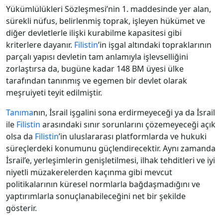
Yükümlülükleri Sözleşmesi’nin 1. maddesinde yer alan,
sürekli nüfus, belirlenmiş toprak, işleyen hükümet ve
diğer devletlerle ilişki kurabilme kapasitesi gibi
kriterlere dayanır.
Filistin
’in işgal altındaki topraklarının
parçalı yapısı devletin tam anlamıyla işlevselliğini
zorlaştırsa da, bugüne kadar 148 BM üyesi ülke
tarafından tanınmış ve egemen bir devlet olarak
meşruiyeti teyit edilmiştir.
Tanıma
nın, İsrail işgalini sona erdirmeyeceği ya da İsrail
ile
Filistin
arasındaki sınır sorunlarını çözemeyeceği açık
olsa da
Filistin
’in uluslararası platformlarda ve hukuki
süreçlerdeki konumunu güçlendirecektir. Aynı zamanda
İsrail’e, yerleşimlerin genişletilmesi, ilhak tehditleri ve iyi
niyetli müzakerelerden kaçınma gibi mevcut
politikalarının küresel normlarla bağdaşmadığını ve
yaptırımlarla sonuçlanabileceğini net bir şekilde
gösterir.