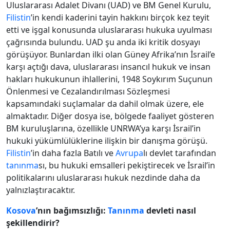
Uluslararası Adalet Divanı (UAD) ve BM Genel Kurulu,
Filistin
’in kendi kaderini tayin hakkını birçok kez teyit
etti ve işgal konusunda uluslararası hukuka uyulması
çağrısında bulundu. UAD şu anda iki kritik dosyayı
görüşüyor. Bunlardan ilki olan Güney Afrika’nın İsrail’e
karşı açtığı dava, uluslararası insancıl hukuk ve insan
hakları hukukunun ihlallerini, 1948 Soykırım Suçunun
Önlenmesi ve Cezalandırılması Sözleşmesi
kapsamındaki suçlamalar da dahil olmak üzere, ele
almaktadır. Diğer dosya ise, bölgede faaliyet gösteren
BM kuruluşlarına, özellikle UNRWA’ya karşı İsrail’in
hukuki yükümlülüklerine ilişkin bir danışma görüşü.
Filistin
’in daha fazla Batılı ve
Avrupa
lı devlet tarafından
tanınma
sı, bu hukuki emsalleri pekiştirecek ve İsrail’in
politikalarını uluslararası hukuk nezdinde daha da
yalnızlaştıracaktır.
Kosova
’nın bağımsızlığı:
Tanınma
devleti nasıl
şekillendirir?