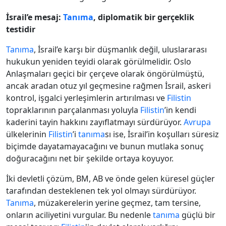
İsrail’e mesaj:
Tanıma
, diplomatik bir gerçeklik
testidir
Tanıma
, İsrail’e karşı bir düşmanlık değil, uluslararası
hukukun yeniden teyidi olarak görülmelidir. Oslo
Anlaşmaları geçici bir çerçeve olarak öngörülmüştü,
ancak aradan otuz yıl geçmesine rağmen İsrail, askeri
kontrol, işgalci yerleşimlerin artırılması ve
Filistin
topraklarının parçalanması yoluyla
Filistin
’in kendi
kaderini tayin hakkını zayıflatmayı sürdürüyor.
Avrupa
ülkelerinin
Filistin
’i
tanıma
sı ise, İsrail’in koşulları süresiz
biçimde dayatamayacağını ve bunun mutlaka sonuç
doğuracağını net bir şekilde ortaya koyuyor.
İki devletli çözüm, BM, AB ve önde gelen küresel güçler
tarafından desteklenen tek yol olmayı sürdürüyor.
Tanıma
, müzakerelerin yerine geçmez, tam tersine,
onların aciliyetini vurgular. Bu nedenle
tanıma
güçlü bir