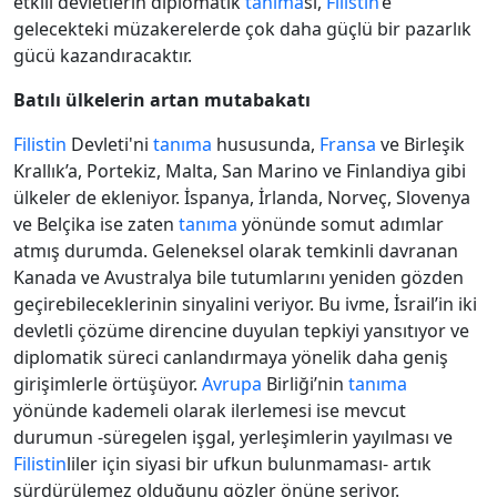
etkili devletlerin diplomatik
tanıma
sı,
Filistin
’e
gelecekteki müzakerelerde çok daha güçlü bir pazarlık
gücü kazandıracaktır.
Batılı ülkelerin artan mutabakatı
Filistin
Devleti'ni
tanıma
hususunda,
Fransa
ve Birleşik
Krallık’a, Portekiz, Malta, San Marino ve Finlandiya gibi
ülkeler de ekleniyor. İspanya, İrlanda, Norveç, Slovenya
ve Belçika ise zaten
tanıma
yönünde somut adımlar
atmış durumda. Geleneksel olarak temkinli davranan
Kanada ve Avustralya bile tutumlarını yeniden gözden
geçirebileceklerinin sinyalini veriyor. Bu ivme, İsrail’in iki
devletli çözüme direncine duyulan tepkiyi yansıtıyor ve
diplomatik süreci canlandırmaya yönelik daha geniş
girişimlerle örtüşüyor.
Avrupa
Birliği’nin
tanıma
yönünde kademeli olarak ilerlemesi ise mevcut
durumun -süregelen işgal, yerleşimlerin yayılması ve
Filistin
liler için siyasi bir ufkun bulunmaması- artık
sürdürülemez olduğunu gözler önüne seriyor.