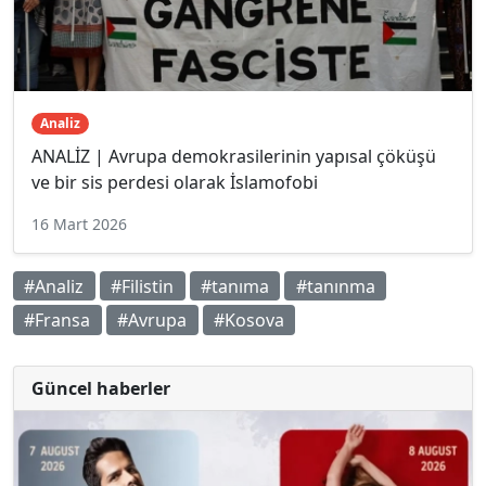
Analiz
ANALİZ | Avrupa demokrasilerinin yapısal çöküşü
ve bir sis perdesi olarak İslamofobi
16 Mart 2026
#Analiz
#Filistin
#tanıma
#tanınma
#Fransa
#Avrupa
#Kosova
Güncel haberler