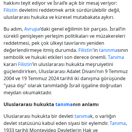
hakkını teyit ediyor ve İsrail’e açık bir mesaj veriyor:
Filistin
devletini reddetmek artık sürdürülebilir değil,
uluslararası hukuka ve küresel mutabakata aykırı.
Bu adım,
Avrupa
’daki genel eğilimin bir parçası. İsrail’in
sürekli genişleyen yerleşim politikaları ve müzakereleri
reddetmesi, pek çok ülkeyi tavırlarını yeniden
değerlendirmeye itmiş durumda.
Filistin
'in
tanınma
sının
sembolik ve hukuki etkileri son derece önemli.
Tanıma
kararı
Filistin
’in uluslararası hukukta meşruiyetini
güçlendirirken, Uluslararası Adalet Divanı’nın 9 Temmuz
2004 ve 19 Temmuz 2024 tarihli iki danışma görüşünde
"yasa dışı" olarak tanımladığı İsrail işgaline doğrudan
meydan okumaktadır.
Uluslararası hukukta
tanıma
nın anlamı
Uluslararası hukukta bir devleti
tanıma
k, o varlığın
devlet statüsünü kabul eden siyasi bir eylemdir.
Tanıma
,
1933 tarihli Montevideo Devletlerin Hak ve