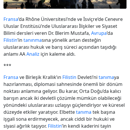
Fransa
’da Rhône Üniversitesi’nde ve İsviçre’de Cenevre
Uluslar Enstitüsü’nde Uluslararası İlişkiler ve Siyaset
Bilimi dersleri veren Dr. Blerim Mustafa,
Avrupa
’da
Filistin
’in
tanınma
sına yönelik artan desteğin
uluslararası hukuk ve barış süreci açısından taşıdığı
anlamı AA
Analiz
için kaleme aldı.
***
Fransa
ve Birleşik Krallık’ın
Filistin
Devleti’ni
tanıma
ya
hazırlanması, diplomasi sahnesinde önemli bir dönüm
noktası anlamına geliyor. Bu karar, Orta Doğu’da kalıcı
barışın ancak iki devletli çözümle mümkün olabileceği
yönündeki uluslararası uzlaşıyı güçlendiriyor ve küresel
düzeyde etkiler yaratıyor. Elbette
tanıma
tek başına
işgali sona erdirmeyecek, ancak ciddi bir hukuki ve
siyasi ağırlık taşıyor.
Filistin
’in kendi kaderini tayin