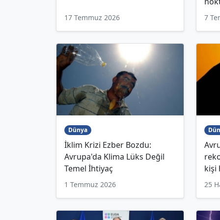
nokt
17 Temmuz 2026
7 T
Dünya
Dün
İklim Krizi Ezber Bozdu:
Avru
Avrupa'da Klima Lüks Değil
reko
Temel İhtiyaç
kişi
1 Temmuz 2026
25 H