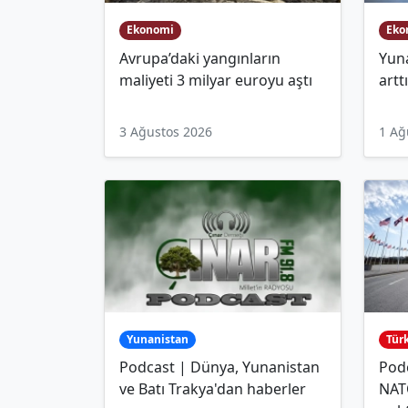
Ekonomi
Eko
Avrupa’daki yangınların
Yuna
maliyeti 3 milyar euroyu aştı
artt
3 Ağustos 2026
1 Ağ
Yunanistan
Tür
Podcast | Dünya, Yunanistan
Podc
ve Batı Trakya'dan haberler
NAT