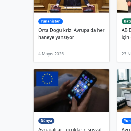
Yunanistan
Batı
Orta Doğu krizi Avrupa'da her
AB D
haneye yansıyor
için
4 Mayıs 2026
23 N
Dünya
Yun
Avrupalılar çocukların sosyal
Avru