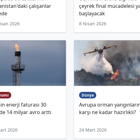
nistan'daki çalışanlar
çeyrek final mücadelesi y
ede
başlayacak
isan 2026
8 Nisan 2026
nomi
Dünya
in enerji faturası 30
Avrupa orman yangınları
e 14 milyar avro arttı
karşı ne kadar hazırlıklı?
art 2026
24 Mart 2026