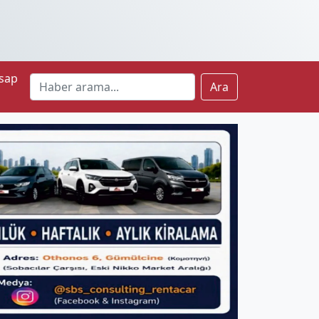
sap
Ara