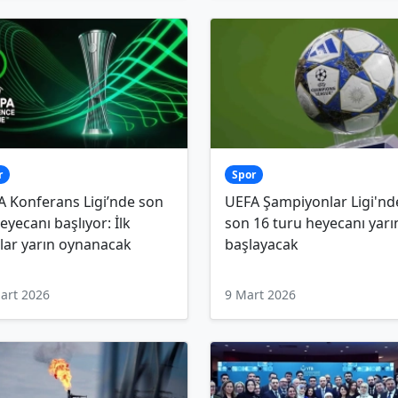
r
Spor
 Konferans Ligi’nde son
UEFA Şampiyonlar Ligi'nd
eyecanı başlıyor: İlk
son 16 turu heyecanı yarı
lar yarın oynanacak
başlayacak
art 2026
9 Mart 2026