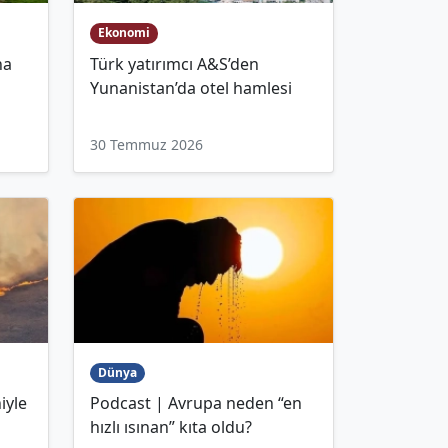
Ekonomi
na
Türk yatırımcı A&S’den
Yunanistan’da otel hamlesi
30 Temmuz 2026
Dünya
iyle
Podcast | Avrupa neden “en
hızlı ısınan” kıta oldu?