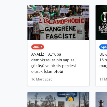
Analiz
Spo
ANALİZ | Avrupa
UEFA
demokrasilerinin yapısal
16 h
çöküşü ve bir sis perdesi
maç
olarak İslamofobi
16 Mart 2026
11 M