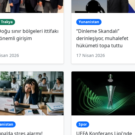
 Trakya
Yunanistan
oğu sınır bölgeleri ittifakı
“Dinleme Skandalı”
 önemli girişim
derinleşiyor, muhalefet
hükümeti topa tuttu
isan 2026
17 Nisan 2026
anistan
Spor
pa’da stres alarmı!
UEFA Konferans Ligi'nde