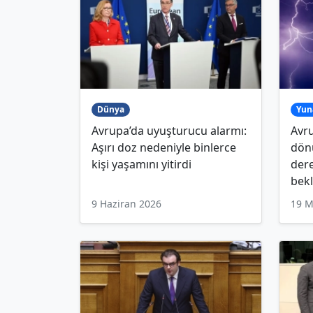
Dünya
Yun
Avrupa’da uyuşturucu alarmı:
Avru
Aşırı doz nedeniyle binlerce
dönü
kişi yaşamını yitirdi
dere
bekl
9 Haziran 2026
19 M