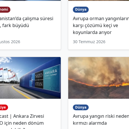
nomi
Dünya
nistan’da çalışma süresi
Avrupa orman yangınları
ı, fark büyüdü
karşı çözümü keçi ve
koyunlarda arıyor
ustos 2026
30 Temmuz 2026
kiye
Dünya
ast | Ankara Zirvesi
Avrupa yangın riski neden
O için neden dönüm
kırmızı alarmda