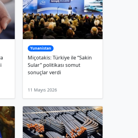
Yunanistan
va
Miçotakis: Türkiye ile “Sakin
i
Sular” politikası somut
sonuçlar verdi
11 Mayıs 2026