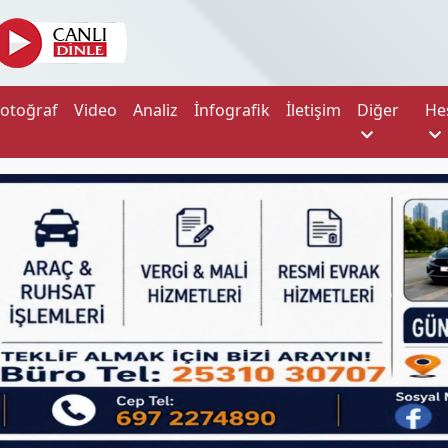
Fotoğraf
Video
Analiz
İnfografik
İletişim
Diğer
He