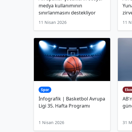
medya kullanımının
Yuna
sınırlanmasını destekliyor
zirv
11 Nisan 2026
11 N
Spor
Eko
İnfografik | Basketbol Avrupa
AB'n
Ligi 35. Hafta Programı
günd
1 Nisan 2026
31 M