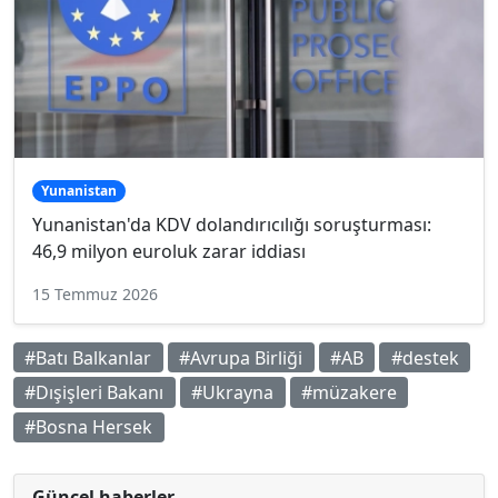
Yunanistan
Yunanistan'da KDV dolandırıcılığı soruşturması:
46,9 milyon euroluk zarar iddiası
15 Temmuz 2026
#Batı Balkanlar
#Avrupa Birliği
#AB
#destek
#Dışişleri Bakanı
#Ukrayna
#müzakere
#Bosna Hersek
Güncel haberler