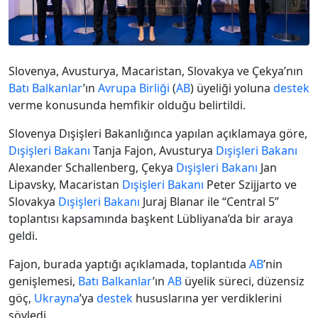
Slovenya, Avusturya, Macaristan, Slovakya ve Çekya’nın
Batı Balkanlar
’ın
Avrupa Birliği
(
AB
) üyeliği yoluna
destek
verme konusunda hemfikir olduğu belirtildi.
Slovenya Dışişleri Bakanlığınca yapılan açıklamaya göre,
Dışişleri Bakanı
Tanja Fajon, Avusturya
Dışişleri Bakanı
Alexander Schallenberg, Çekya
Dışişleri Bakanı
Jan
Lipavsky, Macaristan
Dışişleri Bakanı
Peter Szijjarto ve
Slovakya
Dışişleri Bakanı
Juraj Blanar ile “Central 5”
toplantısı kapsamında başkent Lübliyana’da bir araya
geldi.
Fajon, burada yaptığı açıklamada, toplantıda
AB
’nin
genişlemesi,
Batı Balkanlar
’ın
AB
üyelik süreci, düzensiz
göç,
Ukrayna
’ya
destek
hususlarına yer verdiklerini
söyledi.