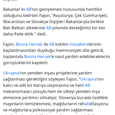
Bakanlar’ın
AB
’nin genişlemesi hususunda hemfikir
olduğunu belirten Fajon, “Avusturya, Çek Cumhuriyeti,
Macaristan ve Slovakya Dışişleri Bakanlarıyla birlikte
Batı Balkan ülkelerine
AB
yolunda desteğimizi bir kez
daha ifade ettik.” dedi.
Fajon,
Bosna Hersek
ile
AB
katılım
müzakere
lerinin
başlatılmasından duyduğu memnuniyeti dile getirdi,
toplantıda
Bosna Hersek
’e nasıl yardım edebileceklerini
görüştüklerini kaydetti.
Ukrayna
’nın yeniden inşası projelerine yardım
sağlanması gerektiğini söyleyen Fajon, “
Ukrayna
’nın
kalıcı ve adil bir barışa ulaşmasına ve hem
AB
mekanizmaları yoluyla hem de ülkeyi yeniden inşa
etmesine yardımcı olmalıyız. Slovenya burada özellikle
mayınların temizlenmesi, mağdurların reh
ab
ilitasyonu
ve mağdurlara psikososyal yardım sağlanması