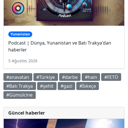
Yunanistan
Podcast | Dünya, Yunanistan ve Batı Trakya'dan
haberler
5 Ağustos 2026
#anavatan
#Türkiye
#darbe
#hain
#FETÖ
#Batı Trakya
#şehit
#gazi
#İskeçe
#Gümülcine
Güncel haberler