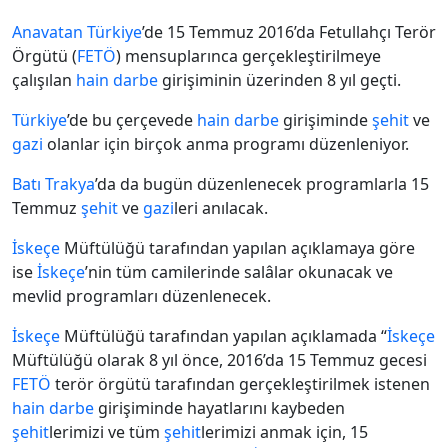
Anavatan
Türkiye
’de 15 Temmuz 2016’da Fetullahçı Terör
Örgütü (
FETÖ
) mensuplarınca gerçekleştirilmeye
çalışılan
hain
darbe
girişiminin üzerinden 8 yıl geçti.
Türkiye
’de bu çerçevede
hain
darbe
girişiminde
şehit
ve
gazi
olanlar için birçok anma programı düzenleniyor.
Batı Trakya
’da da bugün düzenlenecek programlarla 15
Temmuz
şehit
ve
gazi
leri anılacak.
İskeçe
Müftülüğü tarafından yapılan açıklamaya göre
ise
İskeçe
’nin tüm camilerinde salâlar okunacak ve
mevlid programları düzenlenecek.
İskeçe
Müftülüğü tarafından yapılan açıklamada “
İskeçe
Müftülüğü olarak 8 yıl önce, 2016’da 15 Temmuz gecesi
FETÖ
terör örgütü tarafından gerçekleştirilmek istenen
hain
darbe
girişiminde hayatlarını kaybeden
şehit
lerimizi ve tüm
şehit
lerimizi anmak için, 15