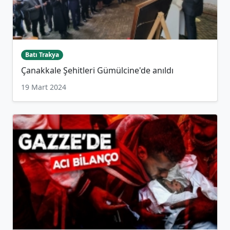
Batı Trakya
Çanakkale Şehitleri Gümülcine'de anıldı
19 Mart 2024