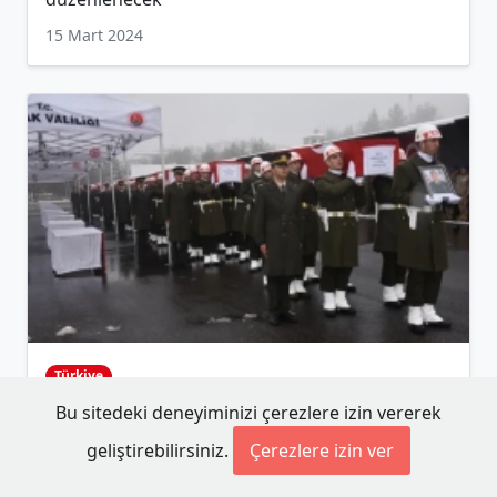
15 Mart 2024
Türkiye
Pençe-Kilit Harekatı bölgesinde şehit olan 9 Türk
Bu sitedeki deneyiminizi çerezlere izin vererek
askeri için Şırnak'ta tören yapıldı
geliştirebilirsiniz.
Çerezlere izin ver
13 Ocak 2024