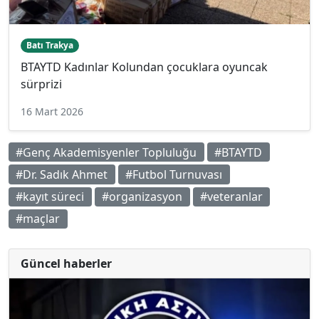
Batı Trakya
BTAYTD Kadınlar Kolundan çocuklara oyuncak
sürprizi
16 Mart 2026
#Genç Akademisyenler Topluluğu
#BTAYTD
#Dr. Sadık Ahmet
#Futbol Turnuvası
#kayıt süreci
#organizasyon
#veteranlar
#maçlar
Güncel haberler