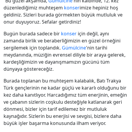
“Bu güzel akşamda,
Gümülcine
'nin kalbinde, 12. kez
düzenlediğimiz muhteşem
konser
imize hepiniz hoş
geldiniz. Sizleri burada görmekten büyük mutluluk ve
onur duyuyoruz. Sefalar getirdiniz!
Bugün burada sadece bir
konser
için değil, aynı
zamanda birlik ve beraberliğimizin en güzel örneğini
sergilemek için toplandık.
Gümülcine
'nin tarihi
meydanında, müziğin evrensel diliyle bir araya gelerek,
kardeşliğimizin ve dayanışmamızın gücünü tüm
dünyaya göstereceğiz.
Burada toplanan bu muhteşem kalabalık, Batı Trakya
Türk gençlerinin ne kadar güçlü ve kararlı olduğunu bir
kez daha kanıtlıyor. Harcadığımız tüm enerjinin, emeğin
ve çabanın sizlerin coşkulu desteğiyle katlanarak geri
dönmesi, bizler için tarif edilemez bir mutluluk
kaynağıdır. Sizlerin bu enerjisi ve sevgisi, bizlere daha
büyük işler başarma konusunda ilham veriyor.