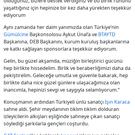
olduğunuz, bizlere destek verdiğiniz ve bu birlik ruhunu
yaşattığınız için hepinize bir kez daha yürekten teşekkür
ediyorum
Aynı zamanda her daim yanımızda olan Türkiye’nin
Gümülcine
Başkonsolosu Aykut Ünal’a ve
BTAYTD
Başkanına, DEB Başkanını, kurum kuruluş başkanlarına
ve katkı sağlayan sponsorlara teşekkür ediyorum.
Gelin, bu güzel akşamda, müziğin birleştirici gücünü
hep birlikte hissedelim. Birlik ve beraberliğimizi daha da
pekiştirelim. Geleceğe umutla ve güvenle bakarak, hep
birlikte daha nice güzel günlere ulaşacağımıza olan
inancımla, hepinizi sevgi ve saygıyla selamlıyorum.”
Konuşmanın ardından Türkiyeli ünlü sanatçı
Işın Karaca
sahne aldı. Şehir meydanının tıklım tıklım dolduran
izleyicilerin alkışları eşliğinde sahneye çıkan sanatçı
söylediği şarkılarla gençleri coşturdu.