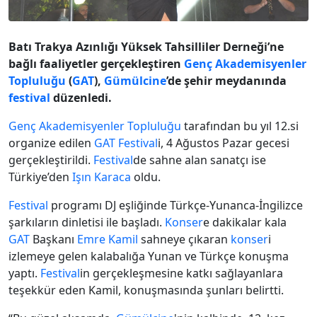
Batı Trakya Azınlığı Yüksek Tahsilliler Derneği’ne
bağlı faaliyetler gerçekleştiren
Genç Akademisyenler
Topluluğu
(
GAT
),
Gümülcine
’de şehir meydanında
festival
düzenledi.
Genç Akademisyenler Topluluğu
tarafından bu yıl 12.si
organize edilen
GAT
Festival
i, 4 Ağustos Pazar gecesi
gerçekleştirildi.
Festival
de sahne alan sanatçı ise
Türkiye’den
Işın Karaca
oldu.
Festival
programı DJ eşliğinde Türkçe-Yunanca-İngilizce
şarkıların dinletisi ile başladı.
Konser
e dakikalar kala
GAT
Başkanı
Emre Kamil
sahneye çıkaran
konser
i
izlemeye gelen kalabalığa Yunan ve Türkçe konuşma
yaptı.
Festival
in gerçekleşmesine katkı sağlayanlara
teşekkür eden Kamil, konuşmasında şunları belirtti.