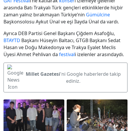
GAT
Festival
i’ne katılarak
konser
i izlemeye gelenler
arasında Batı Trakyalı Türk gençleri etkinliklerde hiçbir
zaman yalnız bırakmayan Türkiye’nin
Gümülcine
Başkonsolosu Aykut Ünal ve eşi İlayda Ünal da vardı.
Ayrıca DEB Partisi Genel Başkanı Çiğdem Asafoğlu,
BTAYTD
Başkanı Hüseyin Baltacı, GTGB Başkanı Sedat
Hasan ve Doğu Makedonya ve Trakya Eyalet Meclis
Üyesi Ahmet Pehlivan da
festival
i izelenler arasındaydı.
Millet Gazetesi
'ni Google haberlerde takip
ediniz.