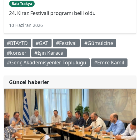
Batı Trakya
24. Kiraz Festivali programı belli oldu
10 Haziran 2026
#BTAYTD
#GAT
#Festival
#Gümülcine
#konser
#Işın Karaca
#Genç Akademisyenler Topluluğu
#Emre Kamil
Güncel haberler