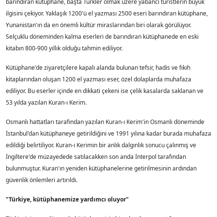
barındıran kütüphane, başta Türkler olmak üzere yabancı turistlerin büyük
ilgisini çekiyor. Yaklaşık 1200'ü el yazması 2500 eseri barındıran kütüphane,
Yunanistan'ın da en önemli kültür miraslarından biri olarak görülüyor.
Selçuklu döneminden kalma eserleri de barındıran kütüphanede en eski
kitabın 800-900 yıllık olduğu tahmin ediliyor.
Kütüphane'de ziyaretçilere kapalı alanda bulunan tefsir, hadis ve fıkıh
kitaplarından oluşan 1200 el yazması eser, özel dolaplarda muhafaza
ediliyor. Bu eserler içinde en dikkati çekeni ise çelik kasalarda saklanan ve
53 yılda yazılan Kuran-ı Kerim.
Osmanlı hattatları tarafından yazılan Kuran-ı Kerim'in Osmanlı döneminde
İstanbul'dan kütüphaneye getirildiğini ve 1991 yılına kadar burada muhafaza
edildiği belirtiliyor. Kuran-ı Kerimin bir anlık dalgınlık sonucu çalınmış ve
İngiltere'de müzayedede satılacakken son anda İnterpol tarafından
bulunmuştur. Kuran'ın yeniden kütüphanelerine getirilmesinin ardından
güvenlik önlemleri artırıldı.
"Türkiye, kütüphanemize yardımcı oluyor"