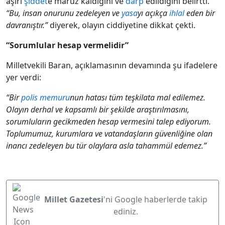
aşırı
şiddet
e maruz kaldığını ve
darp
edildiğini belirtti.
“Bu, insan onurunu zedeleyen ve
yasa
yı açıkça
ihlal
eden bir
davranıştır.”
diyerek, olayın ciddiyetine dikkat çekti.
“Sorumlular hesap vermelidir”
Milletvekili Baran, açıklamasının devamında şu ifadelere
yer verdi:
“Bir
polis memuru
nun hatası tüm teşkilata mal edilemez.
Olayın derhal ve kapsamlı bir şekilde araştırılmasını,
sorumluların gecikmeden hesap vermesini talep ediyorum.
Toplumumuz, kurumlara ve vatandaşların güvenliğine olan
inancı zedeleyen bu tür olaylara asla tahammül edemez.”
Millet Gazetesi
'ni Google haberlerde takip
ediniz.