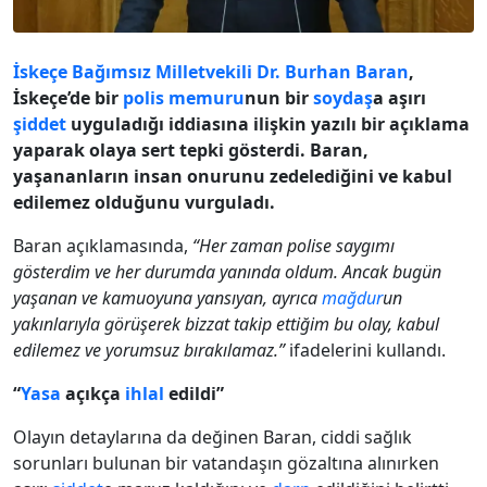
İskeçe Bağımsız Milletvekili
Dr. Burhan Baran
,
İskeçe’de bir
polis memuru
nun bir
soydaş
a aşırı
şiddet
uyguladığı iddiasına ilişkin yazılı bir açıklama
yaparak olaya sert tepki gösterdi. Baran,
yaşananların insan onurunu zedelediğini ve kabul
edilemez olduğunu vurguladı.
Baran açıklamasında,
“Her zaman polise saygımı
gösterdim ve her durumda yanında oldum. Ancak bugün
yaşanan ve kamuoyuna yansıyan, ayrıca
mağdur
un
yakınlarıyla görüşerek bizzat takip ettiğim bu olay, kabul
edilemez ve yorumsuz bırakılamaz.”
ifadelerini kullandı.
“
Yasa
açıkça
ihlal
edildi”
Olayın detaylarına da değinen Baran, ciddi sağlık
sorunları bulunan bir vatandaşın gözaltına alınırken