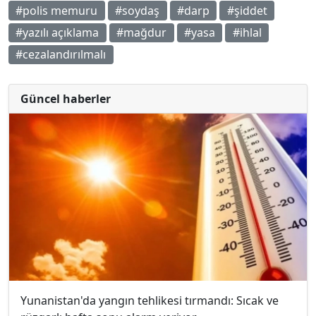
#polis memuru
#soydaş
#darp
#şiddet
#yazılı açıklama
#mağdur
#yasa
#ihlal
#cezalandırılmalı
Güncel haberler
Yunanistan'da yangın tehlikesi tırmandı: Sıcak ve