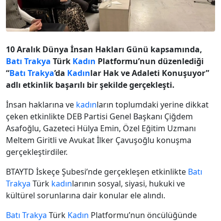
10 Aralık Dünya İnsan Hakları Günü kapsamında,
Batı Trakya
Türk
Kadın
Platformu’nun düzenlediği
“
Batı Trakya
’da
Kadın
lar Hak ve Adaleti Konuşuyor”
adlı etkinlik başarılı bir şekilde gerçekleşti.
İnsan haklarına ve
kadın
ların toplumdaki yerine dikkat
çeken etkinlikte DEB Partisi Genel Başkanı Çiğdem
Asafoğlu, Gazeteci Hülya Emin, Özel Eğitim Uzmanı
Meltem Giritli ve Avukat İlker Çavuşoğlu konuşma
gerçekleştirdiler.
BTAYTD İskeçe Şubesi’nde gerçekleşen etkinlikte
Batı
Trakya
Türk
kadın
larının sosyal, siyasi, hukuki ve
kültürel sorunlarına dair konular ele alındı.
Batı Trakya
Türk
Kadın
Platformu’nun öncülüğünde