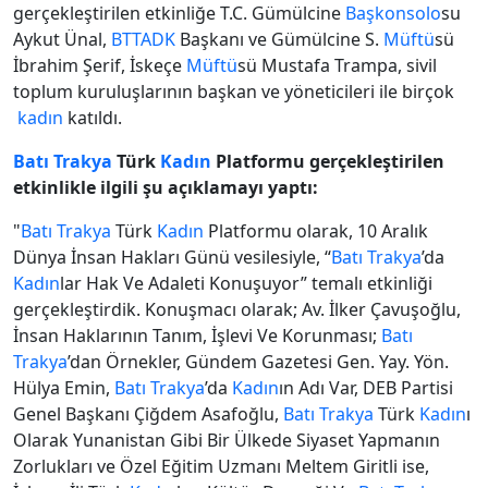
gerçekleştirilen etkinliğe T.C. Gümülcine
Başkonsolo
su
Aykut Ünal,
BTTADK
Başkanı ve Gümülcine S.
Müftü
sü
İbrahim Şerif, İskeçe
Müftü
sü Mustafa Trampa, sivil
toplum kuruluşlarının başkan ve yöneticileri ile birçok
kadın
katıldı.
Batı Trakya
Türk
Kadın
Platformu gerçekleştirilen
etkinlikle ilgili şu açıklamayı yaptı:
"
Batı Trakya
Türk
Kadın
Platformu olarak, 10 Aralık
Dünya İnsan Hakları Günü vesilesiyle, “
Batı Trakya
’da
Kadın
lar Hak Ve Adaleti Konuşuyor” temalı etkinliği
gerçekleştirdik. Konuşmacı olarak; Av. İlker Çavuşoğlu,
İnsan Haklarının Tanım, İşlevi Ve Korunması;
Batı
Trakya
’dan Örnekler, Gündem Gazetesi Gen. Yay. Yön.
Hülya Emin,
Batı Trakya
’da
Kadın
ın Adı Var, DEB Partisi
Genel Başkanı Çiğdem Asafoğlu,
Batı Trakya
Türk
Kadın
ı
Olarak Yunanistan Gibi Bir Ülkede Siyaset Yapmanın
Zorlukları ve Özel Eğitim Uzmanı Meltem Giritli ise,