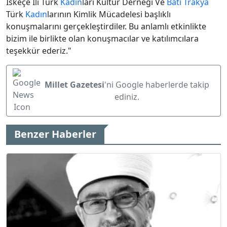
İskeçe İli Türk
Kadın
ları Kültür Derneği Ve
Batı Trakya
Türk
Kadın
larının Kimlik Mücadelesi başlıklı
konuşmalarını gerçekleştirdiler. Bu anlamlı etkinlikte
bizim ile birlikte olan konuşmacılar ve katılımcılara
teşekkür ederiz."
Millet Gazetesi
'ni Google haberlerde takip
ediniz.
Benzer Haberler