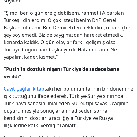
söyledi:
"Şimdi ben o günlere gidebilsem, rahmetli Alparslan
Türkeş'i dinlerdim. O çok istedi benim DYP Genel
Başkanı olmamı. Ben Demirel'den bekledim, o da hiçbir
şey söylemedi. Biz de saygımızdan hareket etmedik,
kenarda kaldık. O gün olaylar farklı gelişmiş olsa
Türkiye bugün bambaşka yerdi. Hatam budur. Ne
yapalım, kader, kısmet."
"Putin'in dostluk nişanı Türkiye'de sadece bana
verildi"
Cavit Çağlar
,
kitap
taki her bölümün tarihin bir dönemine
ışık tuttuğunu ifade ederek, Türkiye-Suriye sınırında
Türk hava sahasını ihlal eden SU-24 tipi savaş uçağının
düşürülmesiyle sonuçlanan hadiseden sonra
kendisinin, dostları aracılığıyla Türkiye ve Rusya
ilişkilerine katkı verdiğini anlattı.