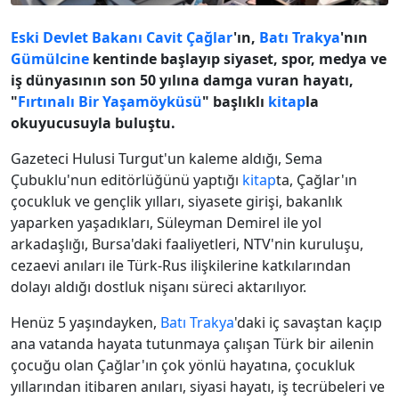
Eski Devlet Bakanı
Cavit Çağlar
'ın,
Batı Trakya
'nın
Gümülcine
kentinde başlayıp siyaset, spor, medya ve
iş dünyasının son 50 yılına damga vuran hayatı,
"
Fırtınalı Bir Yaşamöyküsü
" başlıklı
kitap
la
okuyucusuyla buluştu.
Gazeteci Hulusi Turgut'un kaleme aldığı, Sema
Çubuklu'nun editörlüğünü yaptığı
kitap
ta, Çağlar'ın
çocukluk ve gençlik yılları, siyasete girişi, bakanlık
yaparken yaşadıkları, Süleyman Demirel ile yol
arkadaşlığı, Bursa'daki faaliyetleri, NTV'nin kuruluşu,
cezaevi anıları ile Türk-Rus ilişkilerine katkılarından
dolayı aldığı dostluk nişanı süreci aktarılıyor.
Henüz 5 yaşındayken,
Batı Trakya
'daki iç savaştan kaçıp
ana vatanda hayata tutunmaya çalışan Türk bir ailenin
çocuğu olan Çağlar'ın çok yönlü hayatına, çocukluk
yıllarından itibaren anıları, siyasi hayatı, iş tecrübeleri ve