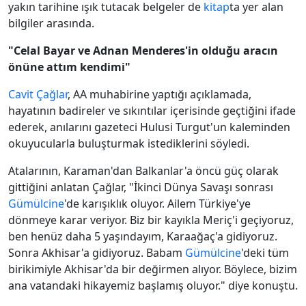
yakın tarihine ışık tutacak belgeler de
kitap
ta yer alan
bilgiler arasında.
"Celal Bayar ve Adnan Menderes'in olduğu aracın
önüne attım kendimi"
Cavit Çağlar
, AA muhabirine yaptığı açıklamada,
hayatının badireler ve sıkıntılar içerisinde geçtiğini ifade
ederek, anılarını gazeteci Hulusi Turgut'un kaleminden
okuyucularla buluşturmak istediklerini söyledi.
Atalarının, Karaman'dan Balkanlar'a öncü güç olarak
gittiğini anlatan Çağlar, "İkinci Dünya Savaşı sonrası
Gümülcine
'de karışıklık oluyor. Ailem Türkiye'ye
dönmeye karar veriyor. Biz bir kayıkla Meriç'i geçiyoruz,
ben henüz daha 5 yaşındayım, Karaağaç'a gidiyoruz.
Sonra Akhisar'a gidiyoruz. Babam
Gümülcine
'deki tüm
birikimiyle Akhisar'da bir değirmen alıyor. Böylece, bizim
ana vatandaki hikayemiz başlamış oluyor." diye konuştu.