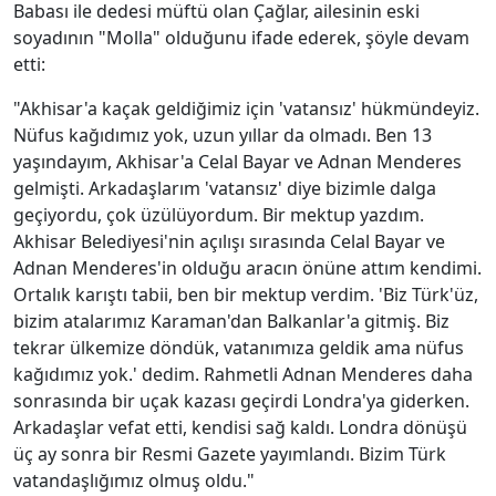
Babası ile dedesi müftü olan Çağlar, ailesinin eski
soyadının "Molla" olduğunu ifade ederek, şöyle devam
etti:
"Akhisar'a kaçak geldiğimiz için 'vatansız' hükmündeyiz.
Nüfus kağıdımız yok, uzun yıllar da olmadı. Ben 13
yaşındayım, Akhisar'a Celal Bayar ve Adnan Menderes
gelmişti. Arkadaşlarım 'vatansız' diye bizimle dalga
geçiyordu, çok üzülüyordum. Bir mektup yazdım.
Akhisar Belediyesi'nin açılışı sırasında Celal Bayar ve
Adnan Menderes'in olduğu aracın önüne attım kendimi.
Ortalık karıştı tabii, ben bir mektup verdim. 'Biz Türk'üz,
bizim atalarımız Karaman'dan Balkanlar'a gitmiş. Biz
tekrar ülkemize döndük, vatanımıza geldik ama nüfus
kağıdımız yok.' dedim. Rahmetli Adnan Menderes daha
sonrasında bir uçak kazası geçirdi Londra'ya giderken.
Arkadaşlar vefat etti, kendisi sağ kaldı. Londra dönüşü
üç ay sonra bir Resmi Gazete yayımlandı. Bizim Türk
vatandaşlığımız olmuş oldu."