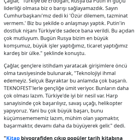
Çağlar, "Türkiye'de Erdoğan, Rusya'da Putin'in güçlü
liderliği olmasa biz o barışı sağlayamazdık. Sayın
Cumhurbaşkanı'mız dedi ki 'Özür dilemem, tazminat
vermem.' Biz bu şekilde o anlaşmayı yaptık. Putin'in
dostluk nişanı Türkiye'de sadece bana verildi. Bu açıdan
çok mutluyum. Bugün Rusya bizim en büyük
komşumuz, büyük işler yaptığımız, ticaret yaptığımız
kardeş bir ülke." şeklinde konuştu.
Çağlar, gençlere istihdam yaratacak girişimlere öncü
olma tavsiyesinde bulunarak, "Teknolojiyi ihmal
edemeyiz. Selçuk Bayraktar bu anlamda çok başarılı.
TEKNOFEST'lerle gençliğe ümit veriyor. Bunların daha
çok olması lazım. Türkiye'de iyi bir nesil var. Harp
sanayisinde çok başarılıyız, savaş uçağı, helikopter
yapıyoruz. Yani bu çok büyük başarı, bunu
küçümsemememiz lazım, mühim olan yapmaktır,
başarmaktır, devamı daha da büyüyerek gelir." dedi.
"
Kitap
biyografiden çıkıp popüler tarih kitabına