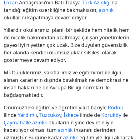
Lozan
Antlaşması’nın Batı Trakya
Türk Azınlığı
’na
tanıdığı eğitim özerkliğine bakmaksızın,
azınlık
okullarını kapatmaya devam ediyor.
Yıllardır okullarımızı planlı bir şekilde hem nitelik hem
de nicelik bakımından azaltmaya çalışan yönetimlerin
gayesi iyi niyetten çok uzak. Bize duyulan güvensizlik
her alanda kendini olumsuzluklar silsilesi olarak
göstermeye devam ediyor.
Müftülüklerimiz, vakıflarımız ve eğitimimiz ile ilgili
alınan kararların dışında bırakılmak ne demokrasi ne
insan hakları ne de Avrupa Birliği normları ile
bağdaşmaktadır.
Önümüzdeki eğitim ve öğretim yılı itibariyle
Rodop
ilinde
Yardımlı
,
Tuzcuköy
,
İskeçe
ilinde de
Koruköy
ile
Çaymahalle
azınlık
okullarının yine devlet eliyle
kapatılıyor olması tüm
azınlık
insanını derinden
üzmüştür. Bugüne kadar
azınlık
eğitimiyle ilgili alınacak