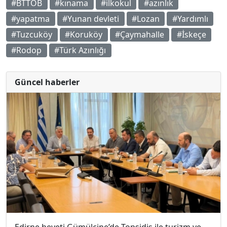
#BTTÖB
#kınama
#ilkokul
#azınlık
#yapatma
#Yunan devleti
#Lozan
#Yardımlı
#Tuzcuköy
#Koruköy
#Çaymahalle
#İskeçe
#Rodop
#Türk Azınlığı
Güncel haberler