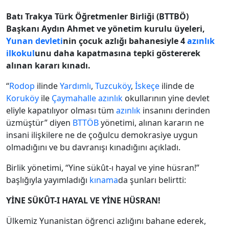
Batı Trakya Türk Öğretmenler Birliği (BTTBÖ)
Başkanı Aydın Ahmet ve yönetim kurulu üyeleri,
Yunan devleti
nin çocuk azlığı bahanesiyle 4
azınlık
ilkokul
unu daha kapatmasına tepki göstererek
alınan kararı kınadı.
“
Rodop
ilinde
Yardımlı
,
Tuzcuköy
,
İskeçe
ilinde de
Koruköy
ile
Çaymahalle
azınlık
okullarının yine devlet
eliyle kapatılıyor olması tüm
azınlık
insanını derinden
üzmüştür” diyen
BTTÖB
yönetimi, alınan kararın ne
insani ilişkilere ne de çoğulcu demokrasiye uygun
olmadığını ve bu davranışı kınadığını açıkladı.
Birlik yönetimi, “Yine sükût-ı hayal ve yine hüsran!”
başlığıyla yayımladığı
kınama
da şunları belirtti:
YİNE SÜKÛT-I HAYAL VE YİNE HÜSRAN!
Ülkemiz Yunanistan öğrenci azlığını bahane ederek,