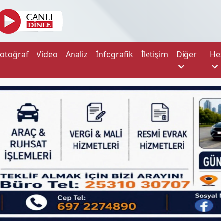
Fotoğraf
Video
Analiz
İnfografik
İletişim
Diğer
He