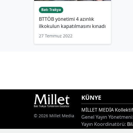
Batı Trakya
BTTÖB yönetimi 4 azınlık
ilkokulun kapatılmasını kınadı
27 Temmuz 2022
KÜNYE
MİLLET MEDİA Kollektif
© 2026 Millet Media
Genel Yayın Yönetmeni
Yayın Koordinatörü:
Bi
Adres:
Miaouli 7-9, Xan