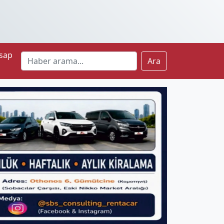
sap
Ara