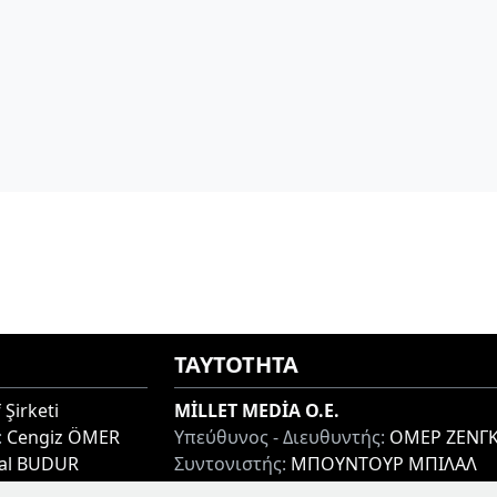
ΤΑΥΤΟΤΗΤΑ
 Şirketi
MİLLET MEDİA O.E.
:
Cengiz ÖMER
Υπεύθυνος - Διευθυντής:
ΟΜΕΡ ΖΕΝΓΚ
lal BUDUR
Συντονιστής:
ΜΠΟΥΝΤΟΥΡ ΜΠΙΛΑΛ
thi 67100, GREECE
Διεύθυνση:
ΜΙΑΟΥΛΗ 7-9, ΞΑΝΘΗ 671