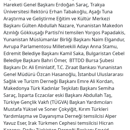
Hareketi Genel Başkanı Erdoğan Saraç, Trakya
Üniversitesi Rektörü Erhan Tabakoğlu, Aşağı Tuna
Araştırma ve Geliştirme Eğitim ve Kültür Merkezi
Başkanı Gülten Abdullah Nazare, Yunanistan Makedon
Azınlığı Gökkuşağı Partisi’ni temsilen Yorgos Papadakis,
Yunanistan Müslümanlar Birliği Başkanı Naim Elgandur,
Avrupa Parlamentosu Milletvekili Adayı Anna Stamu,
Edremit Belediye Başkanı Kamil Saka, Bulgaristan Cebel
Belediye Başkanı Bahri Ömer, BTTDD Bursa Şubesi
Başkanı Dr. Ali Eminlatif, T.C. Ziraat Bankası Yunanistan
Genel Müdürü Özcan Hasanoğlu, İstanbul Uluslararası
Sağlık ve Turizm Derneği Başkanı Emre Ali Kordan,
Makedonya Türk Kadınlar Teşkilatı Başkanı Semiha
Saraç, Isparta Eczacılar eski Başkanı Abdullah Taş,
Türkiye Gençlik Vakfı (TÜGVA) Başkan Yardımcıları
Mustafa Yüksel ve Soner Çokyiğit, Kırım Türkleri
Yardımlaşma ve Dayanışma Derneği temsilcisi Alper
Yavuz Eser, Irak Türkmen Cephesi temsilcisi Hicran