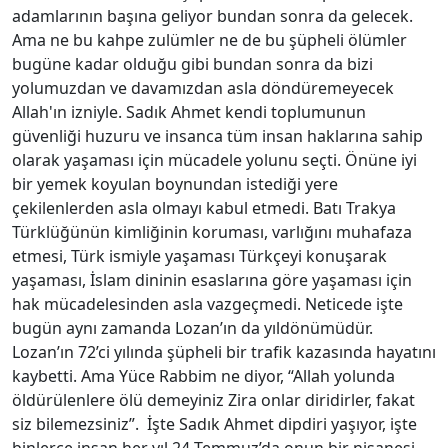
adamlarının başına geliyor bundan sonra da gelecek.
Ama ne bu kahpe zulümler ne de bu şüpheli ölümler
bugüne kadar olduğu gibi bundan sonra da bizi
yolumuzdan ve davamızdan asla döndüremeyecek
Allah'ın izniyle. Sadık Ahmet kendi toplumunun
güvenliği huzuru ve insanca tüm insan haklarına sahip
olarak yaşaması için mücadele yolunu seçti. Önüne iyi
bir yemek koyulan boynundan istediği yere
çekilenlerden asla olmayı kabul etmedi. Batı Trakya
Türklüğünün kimliğinin koruması, varlığını muhafaza
etmesi, Türk ismiyle yaşaması Türkçeyi konuşarak
yaşaması, İslam dininin esaslarına göre yaşaması için
hak mücadelesinden asla vazgeçmedi. Neticede işte
bugün aynı zamanda Lozan’ın da yıldönümüdür.
Lozan’ın 72’ci yılında şüpheli bir trafik kazasında hayatını
kaybetti. Ama Yüce Rabbim ne diyor, “Allah yolunda
öldürülenlere ölü demeyiniz Zira onlar diridirler, fakat
siz bilemezsiniz”. İşte Sadık Ahmet dipdiri yaşıyor, işte