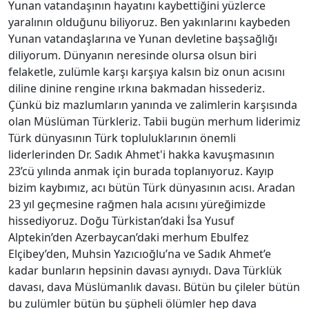
Yunan vatandaşının hayatını kaybettiğini yüzlerce
yaralının olduğunu biliyoruz. Ben yakınlarını kaybeden
Yunan vatandaşlarına ve Yunan devletine başsağlığı
diliyorum. Dünyanın neresinde olursa olsun biri
felaketle, zulümle karşı karşıya kalsın biz onun acısını
diline dinine rengine ırkına bakmadan hissederiz.
Çünkü biz mazlumların yanında ve zalimlerin karşısında
olan Müslüman Türkleriz. Tabii bugün merhum liderimiz
Türk dünyasının Türk topluluklarının önemli
liderlerinden Dr. Sadık Ahmet'i hakka kavuşmasının
23’cü yılında anmak için burada toplanıyoruz. Kayıp
bizim kaybımız, acı bütün Türk dünyasının acısı. Aradan
23 yıl geçmesine rağmen hala acısını yüreğimizde
hissediyoruz. Doğu Türkistan’daki İsa Yusuf
Alptekin’den Azerbaycan’daki merhum Ebulfez
Elçibey’den, Muhsin Yazıcıoğlu’na ve Sadık Ahmet’e
kadar bunların hepsinin davası aynıydı. Dava Türklük
davası, dava Müslümanlık davası. Bütün bu çileler bütün
bu zulümler bütün bu şüpheli ölümler hep dava