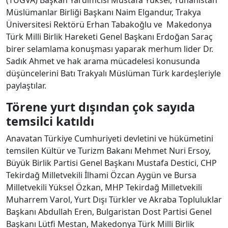
(TÜGVA) Başkan Yardımcısı Mustafa Yüksel, Yunanistan
Müslümanlar Birliği Başkanı Naim Elgandur, Trakya
Üniversitesi Rektörü Erhan Tabakoğlu ve Makedonya
Türk Milli Birlik Hareketi Genel Başkanı Erdoğan Saraç
birer selamlama konuşması yaparak merhum lider Dr.
Sadık Ahmet ve hak arama mücadelesi konusunda
düşüncelerini Batı Trakyalı Müslüman Türk kardeşleriyle
paylaştılar.
Törene yurt dışından çok sayıda
temsilci katıldı
Anavatan Türkiye Cumhuriyeti devletini ve hükümetini
temsilen Kültür ve Turizm Bakanı Mehmet Nuri Ersoy,
Büyük Birlik Partisi Genel Başkanı Mustafa Destici, CHP
Tekirdağ Milletvekili İlhami Özcan Aygün ve Bursa
Milletvekili Yüksel Özkan, MHP Tekirdağ Milletvekili
Muharrem Varol, Yurt Dışı Türkler ve Akraba Topluluklar
Başkanı Abdullah Eren, Bulgaristan Dost Partisi Genel
Başkanı Lütfi Mestan, Makedonya Türk Milli Birlik