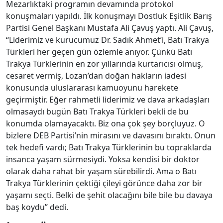
Mezarlıktaki programın devamında protokol
konuşmaları yapıldı. İlk konuşmayı Dostluk Eşitlik Barış
Partisi Genel Başkanı Mustafa Ali Çavuş yaptı. Ali Çavuş,
“Liderimiz ve kurucumuz Dr. Sadık Ahmet’i, Batı Trakya
Türkleri her geçen gün özlemle anıyor. Çünkü Batı
Trakya Türklerinin en zor yıllarında kurtarıcısı olmuş,
cesaret vermiş, Lozan’dan doğan hakların iadesi
konusunda uluslararası kamuoyunu harekete
geçirmiştir. Eğer rahmetli liderimiz ve dava arkadaşları
olmasaydı bugün Batı Trakya Türkleri bekli de bu
konumda olamayacaktı. Biz ona çok şey borçluyuz. O
bizlere DEB Partisi’nin mirasını ve davasını bıraktı. Onun
tek hedefi vardı; Batı Trakya Türklerinin bu topraklarda
insanca yaşam sürmesiydi. Yoksa kendisi bir doktor
olarak daha rahat bir yaşam sürebilirdi. Ama o Batı
Trakya Türklerinin çektiği çileyi görünce daha zor bir
yaşamı seçti. Belki de şehit olacağını bile bile bu davaya
baş koydu” dedi.