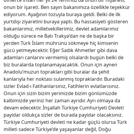
binlerce insan her yıl 24 Temmuz’da onun bir nişanesi,
onun bir işareti. Ben sayın bakanımıza özellikle teşekkür
ediyorum. Ayağının tozuyla buraya geldi. Belki de ilk
yurtdışı ziyaretini buraya yaptı. Bu hassasiyeti gösteren
bakanlarımız, milletvekillerimiz, devlet adamlarımız
olduğu sürece ne Batı Trakya’dan ne de başka bir
yerden Türk İslam mührünü sökmeye hiç kimsenin
gücü yetmeyecektir. Eğer Sadık Ahmetler gibi dava
adamları canlarını vermemiş olsalardı bugün belki de
biz buralarda toplanamayacaktık. Onun için aynen
Anadolu’muzun toprakları gibi buralar da şehit
kanlarıyla her noktası sulanmış topraklardır. Buradaki
sizler Evlad-ı Fatihanlarsınız, Fatihlerin evlatlarısınız.
Onun için sizin bizim yerimizde bizim gönlümüzde
kalbimizde yeriniz her zaman ayrıdır. Ayrı olmaya da
devam edecektir. İnşallah Türkiye Cumhuriyeti Devleti
payidar oldukça sizler de burada payidar olacaksınız.
Türkiye Cumhuriyeti devleti ne kadar güçlü olursa Türk
milleti sadece Türkiye’de yaşayanlar değil, Doğu