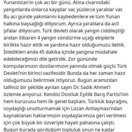
Yunanistan’ın çok acı bir günü. Atina civarındaki
yangınlarda onlarca kayıplar var, yüzlerce yaralılar var.
Bu acı günde yakınlarını kaybedenlere ve tüm Yunan
halkına başsağlığı diliyorum. Ayrıca yaralılara da acil
şifalar diliyorum. Türk devleti olarak yangın ciddileştiği
andan itibaren 4 yangın söndürme uçağı ekiplerle
birlikte hazır ettik ve yardıma hazır olduğumuzu ilettik.
İstedikleri anda 45 dakika içinde yangına müdahale
edebileceğimizi dile getirdik. Zor gününde
komşularımızın dostlarımızın yanında olmak güçlü Türk
Devleti’nin birinci vazifesidir. Bunda da her zaman hazır
olduğumuzu belirtmek istiyoruz. Bugün aramızdan
talihsiz bir şekilde ayrılan sayın Dr. Sadık Ahmet’i
özlemle anıyoruz. Kendisi Dostluk Eşitlik Barış Partisi’nin
hem kurucusu hem ilk genel başkanı. Türklük bayrağını,
soydaşlığı unutturmamak için Lozan Antlaşması’ndan
kaynaklanan haklarımızın soydaşlarımıza geri verilmesi
için çok büyük bir özveriyle hayatı pahasına çalıştı.
Bugün burada gördüğüm topluluk onun ne kadar