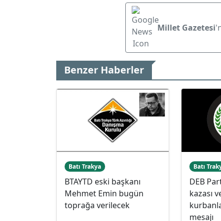
Millet Gazetesi
'
Benzer Haberler
Batı Trakya
Batı Trak
BTAYTD eski başkanı
DEB Part
Mehmet Emin bugün
kazası v
toprağa verilecek
kurbanla
mesajı