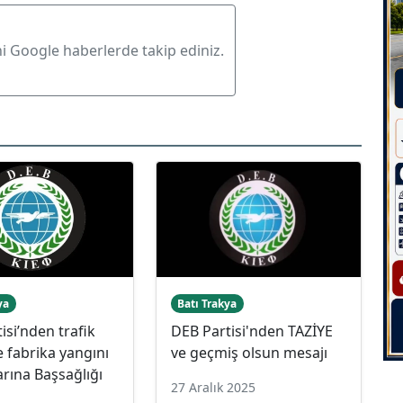
ni Google haberlerde takip ediniz.
ya
Batı Trakya
isi’nden trafik
DEB Partisi'nden TAZİYE
e fabrika yangını
ve geçmiş olsun mesajı
rına Başsağlığı
27 Aralık 2025