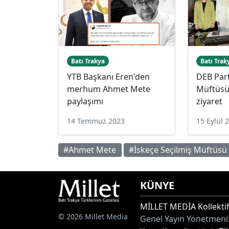
Batı Trakya
Batı Trak
YTB Başkanı Eren'den
DEB Part
merhum Ahmet Mete
Müftüsü
paylaşımı
ziyaret
14 Temmuz 2023
15 Eylül 
#Ahmet Mete
#İskeçe Seçilmiş Müftüsü
KÜNYE
MİLLET MEDİA Kollektif
© 2026 Millet Media
Genel Yayın Yönetmeni