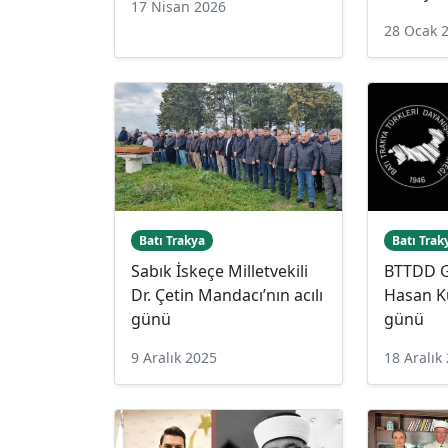
17 Nisan 2026
28 Ocak 
Batı Trakya
Batı Trak
Sabık İskeçe Milletvekili
BTTDD G
Dr. Çetin Mandacı’nın acılı
Hasan Kü
günü
günü
9 Aralık 2025
18 Aralık