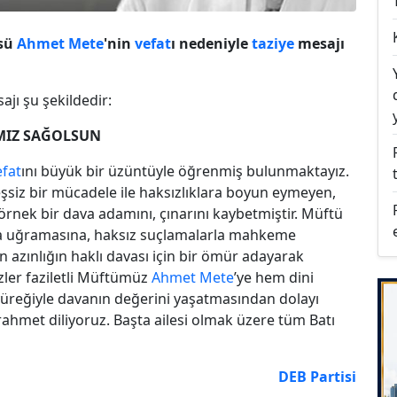
üsü
Ahmet Mete
'nin
vefat
ı nedeniyle
taziye
mesajı
jı şu şekildedir:
MIZ SAĞOLSUN
efat
ını büyük bir üzüntüyle öğrenmiş bulunmaktayız.
şsiz bir mücadele ile haksızlıklara boyun eymeyen,
nek bir dava adamını, çınarını kaybetmiştir. Müftü
lara uğramasına, haksız suçlamalarla mahkeme
n azınlığın haklı davası için bir ömür adayarak
zler faziletli Müftümüz
Ahmet Mete
’ye hem dini
üreğiyle davanın değerini yaşatmasından dolayı
ahmet diliyoruz. Başta ailesi olmak üzere tüm Batı
DEB Partisi