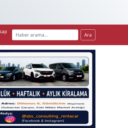
sap
Ara