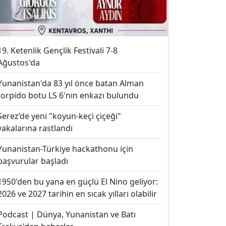
19. Ketenlik Gençlik Festivali 7-8
Ağustos'da
Yunanistan'da 83 yıl önce batan Alman
torpido botu LS 6'nın enkazı bulundu
Serez’de yeni "koyun-keçi çiçeği"
vakalarına rastlandı
Yunanistan-Türkiye hackathonu için
başvurular başladı
1950'den bu yana en güçlü El Nino geliyor:
2026 ve 2027 tarihin en sıcak yılları olabilir
Podcast | Dünya, Yunanistan ve Batı