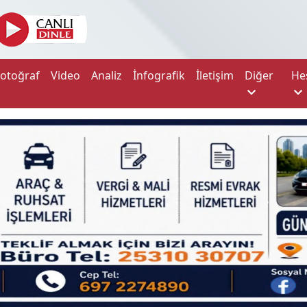
Fotoğraf
Video
Analiz
İnfografik
İletişim
Diğer
He