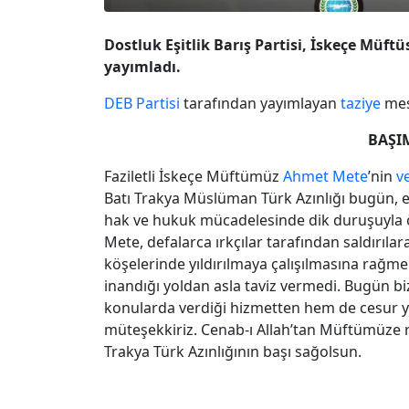
Dostluk Eşitlik Barış Partisi, İskeçe Müft
yayımladı.
DEB Partisi
tarafından yayımlayan
taziye
mesa
BAŞI
Faziletli İskeçe Müftümüz
Ahmet Mete
’nin
v
Batı Trakya Müslüman Türk Azınlığı bugün, e
hak ve hukuk mücadelesinde dik duruşuyla ör
Mete, defalarca ırkçılar tarafından saldırı
köşelerinde yıldırılmaya çalışılmasına rağme
inandığı yoldan asla taviz vermedi. Bugün bi
konularda verdiği hizmetten hem de cesur y
müteşekkiriz. Cenab-ı Allah’tan Müftümüze r
Trakya Türk Azınlığının başı sağolsun.