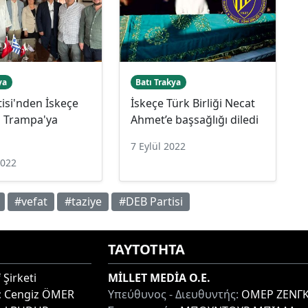
ya
Batı Trakya
isi'nden İskeçe
İskeçe Türk Birliği Necat
 Trampa'ya
Ahmet’e başsağlığı diledi
7 Eylül 2022
2022
#vefat
#taziye
#DEB Partisi
ΤΑΥΤΟΤΗΤΑ
 Şirketi
MİLLET MEDİA O.E.
:
Cengiz ÖMER
Υπεύθυνος - Διευθυντής:
ΟΜΕΡ ΖΕΝΓΚ