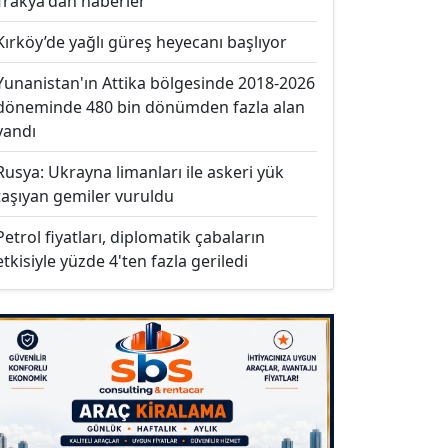
Trakya'dan haberler
Kırköy’de yağlı güreş heyecanı başlıyor
Yunanistan'ın Attika bölgesinde 2018-2026
döneminde 480 bin dönümden fazla alan
yandı
Rusya: Ukrayna limanları ile askeri yük
taşıyan gemiler vuruldu
Petrol fiyatları, diplomatik çabaların
etkisiyle yüzde 4'ten fazla geriledi