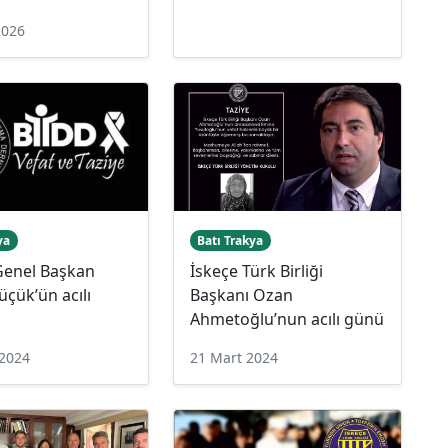
2026
ya
Batı Trakya
enel Başkan
İskeçe Türk Birliği
çük’ün acılı
Başkanı Ozan
Ahmetoğlu’nun acılı günü
 2024
21 Mart 2024