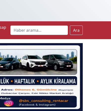
sap
Ara