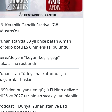
19. Ketenlik Gençlik Festivali 7-8
Ağustos'da
Yunanistan'da 83 yıl önce batan Alman
torpido botu LS 6'nın enkazı bulundu
Serez’de yeni "koyun-keçi çiçeği"
vakalarına rastlandı
Yunanistan-Türkiye hackathonu için
başvurular başladı
1950'den bu yana en güçlü El Nino geliyor:
2026 ve 2027 tarihin en sıcak yılları olabilir
Podcast | Dünya, Yunanistan ve Batı