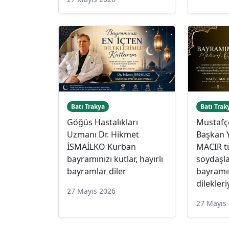
Batı Trakya
Batı Trak
Göğüs Hastalıkları
Mustafç
Uzmanı Dr. Hikmet
Başkan 
İSMAİLKO Kurban
MACIR 
bayramınızı kutlar, hayırlı
soydaşla
bayramlar diler
bayramın
dilekleri
27 Mayıs 2026
27 Mayıs