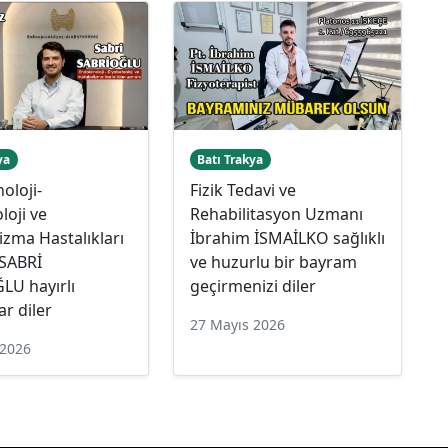
ya
Batı Trakya
oloji-
Fizik Tedavi ve
loji ve
Rehabilitasyon Uzmanı
zma Hastalıkları
İbrahim İSMAİLKO sağlıklı
SABRİ
ve huzurlu bir bayram
LU hayırlı
geçirmenizi diler
r diler
27 Mayıs 2026
 2026