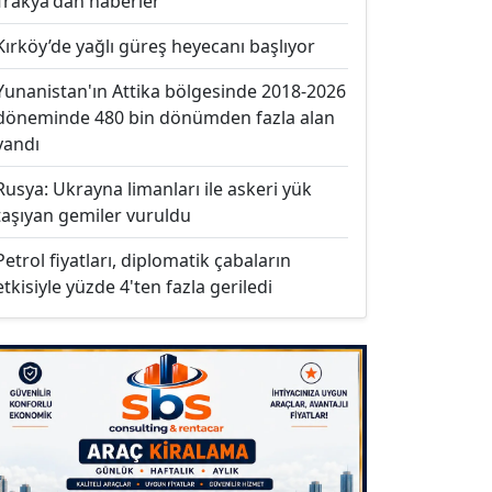
Trakya'dan haberler
Kırköy’de yağlı güreş heyecanı başlıyor
Yunanistan'ın Attika bölgesinde 2018-2026
döneminde 480 bin dönümden fazla alan
yandı
Rusya: Ukrayna limanları ile askeri yük
taşıyan gemiler vuruldu
Petrol fiyatları, diplomatik çabaların
etkisiyle yüzde 4'ten fazla geriledi