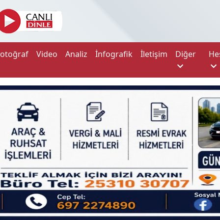
Fotoğraf
Video
Analiz
İnfografik
İletişim
Diğer
He