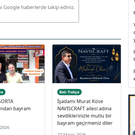
ni Google haberlerde takip ediniz.
ya
Batı Trakya
İGORTA
İşadamı Murat Köse
rından bayram
NAVISCRAFT ailesi adına
sevdiklerinizle mutlu bir
bayram geçirmeniz diler
 2026
27 Mayıs 2026