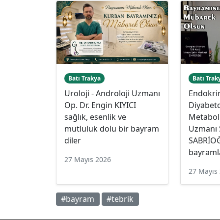
Batı Trakya
Batı Trak
Uroloji - Androloji Uzmanı
Endokrin
Op. Dr. Engin KIYICI
Diyabeto
sağlık, esenlik ve
Metaboli
mutluluk dolu bir bayram
Uzmanı 
diler
SABRİOĞ
bayramla
27 Mayıs 2026
27 Mayıs
#bayram
#tebrik