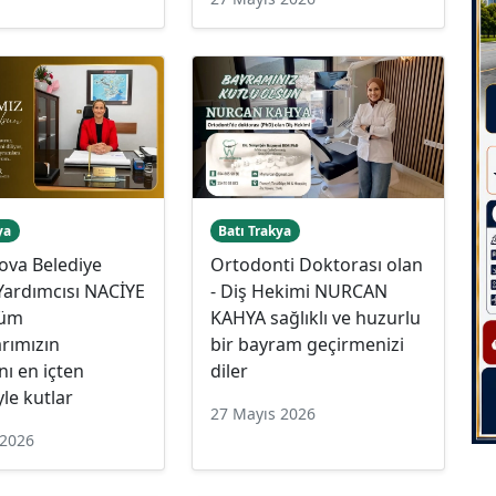
ya
Batı Trakya
ova Belediye
Ortodonti Doktorası olan
Yardımcısı NACİYE
- Diş Hekimi NURCAN
tüm
KAHYA sağlıklı ve huzurlu
rımızın
bir bayram geçirmenizi
ı en içten
diler
yle kutlar
27 Mayıs 2026
 2026