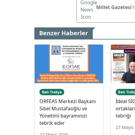
Millet Gazetesi
'
Benzer Haberler
Batı Trakya
Batı Trak
ORFEAS Merkezi Başkanı
İdeal S
Sibel Mustafaoğlu ve
ortakla
Yönetimi bayramınızı
tebriği
tebrik eder
27 Mayıs
27 Mayıs 2026