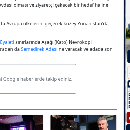
övdesi olması ve ziyaretçi çekecek bir hedef haline
rta Avrupa ülkelerini geçerek kuzey Yunanistan'da
yaleti
sınırlarında Aşağı (Kato) Nevrokopi
oradan da
Semadirek Adası
'na varacak ve adada son
ni Google haberlerde takip ediniz.