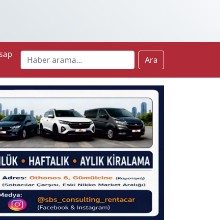
sap
Ara