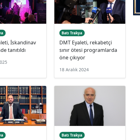
ya
Batı Trakya
eti, İskandinav
DMT Eyaleti, rekabetçi
de tanıtıldı
sınır ötesi programlarda
öne çıkıyor
2025
18 Aralık 2024
ya
Batı Trakya