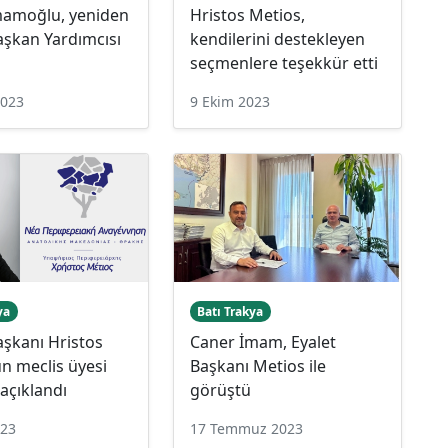
mamoğlu, yeniden
Hristos Metios,
aşkan Yardımcısı
kendilerini destekleyen
seçmenlere teşekkür etti
2023
9 Ekim 2023
ya
Batı Trakya
aşkanı Hristos
Caner İmam, Eyalet
n meclis üyesi
Başkanı Metios ile
 açıklandı
görüştü
023
17 Temmuz 2023