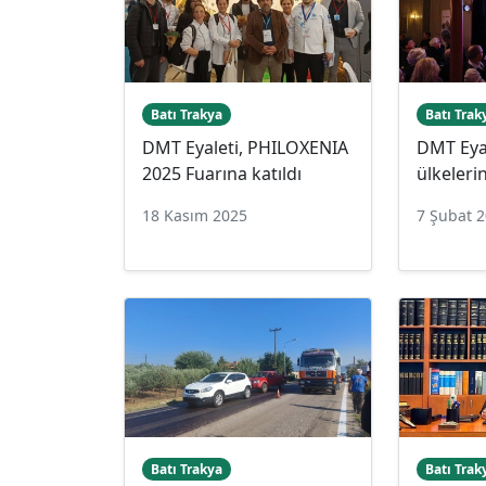
Batı Trakya
Batı Trak
DMT Eyaleti, PHILOXENIA
DMT Eyal
2025 Fuarına katıldı
ülkelerin
18 Kasım 2025
7 Şubat 
Batı Trakya
Batı Trak