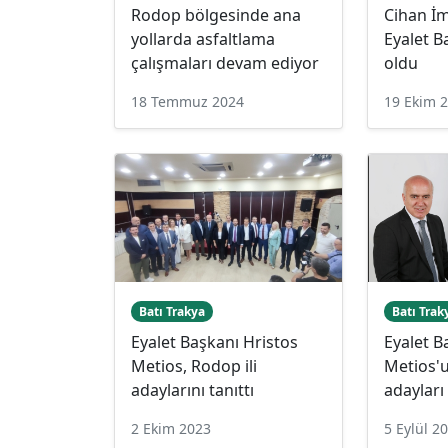
Rodop bölgesinde ana
Cihan İ
yollarda asfaltlama
Eyalet B
çalışmaları devam ediyor
oldu
18 Temmuz 2024
19 Ekim 
Batı Trakya
Batı Trak
Eyalet Başkanı Hristos
Eyalet B
Metios, Rodop ili
Metios'u
adaylarını tanıttı
adayları
2 Ekim 2023
5 Eylül 2