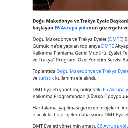
Doğu Makedonya ve Trakya Eyale Başkanlı
başlayan
E6 Avrupa yolu
nun güzergahı v
Doğu Makedonya ve Trakya Eyalet (
DMTE
) 
Gümülcine'de yapılan toplanıya
DMTE
Altyap
Kalkınma Planlama Genel Müdürü, Eyalet T
ve Trakya" Programı Özel Yönetim Servisi Baş
Toplantıda
Doğu Makedonya ve Trakya Eyale
ve
turistik
kullanımı ele alındı.
DMT Eyaleti yönetimi, bölgedeki
E6 Avrupa y
Kalkınma Programından (Εθνικό Πρόγραμμα 
Haritalama, yapılması gereken projelerin i
olacak ki, bu projeler daha sonra DMT Eyale
DMT Eyaleti yönetimin amacı,
E6 Avrupa yol