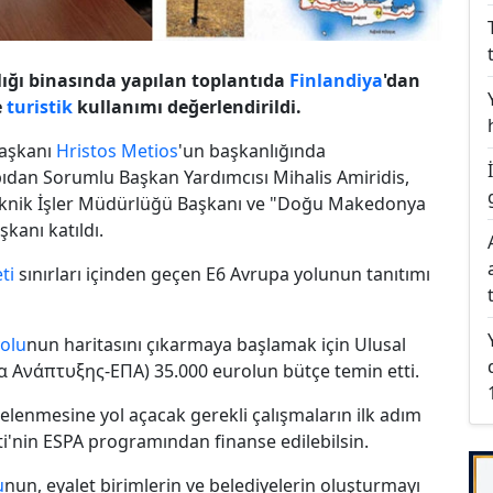
ğı binasında yapılan toplantıda
Finlandiya
'dan
e
turistik
kullanımı değerlendirildi.
Başkanı
Hristos Metios
'un başkanlığında
ıdan Sorumlu Başkan Yardımcısı Mihalis Amiridis,
eknik İşler Müdürlüğü Başkanı ve "Doğu Makedonya
kanı katıldı.
ti
sınırları içinden geçen E6
Avrupa yolunun
tanıtımı
olu
nun haritasını çıkarmaya başlamak için Ulusal
Ανάπτυξης-ΕΠΑ) 35.000 eurolun bütçe temin etti.
ncelenmesine yol açacak
gerekli
çalışmaların ilk adım
ti'nin ESPA programından finanse edilebilsin.
u
nun, eyalet birimlerin ve belediyelerin oluşturmayı