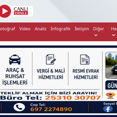
Fotoğraf
Video
Analiz
İnfografik
İletişim
Diğer
He