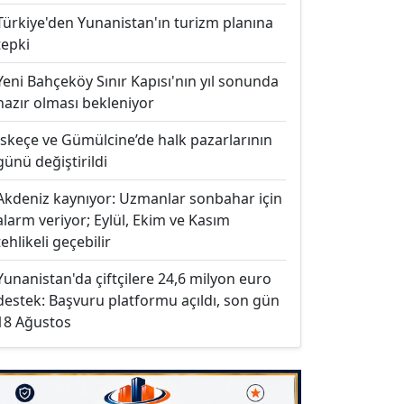
Türkiye'den Yunanistan'ın turizm planına
tepki
Yeni Bahçeköy Sınır Kapısı'nın yıl sonunda
hazır olması bekleniyor
İskeçe ve Gümülcine’de halk pazarlarının
günü değiştirildi
Akdeniz kaynıyor: Uzmanlar sonbahar için
alarm veriyor; Eylül, Ekim ve Kasım
tehlikeli geçebilir
Yunanistan'da çiftçilere 24,6 milyon euro
destek: Başvuru platformu açıldı, son gün
18 Ağustos