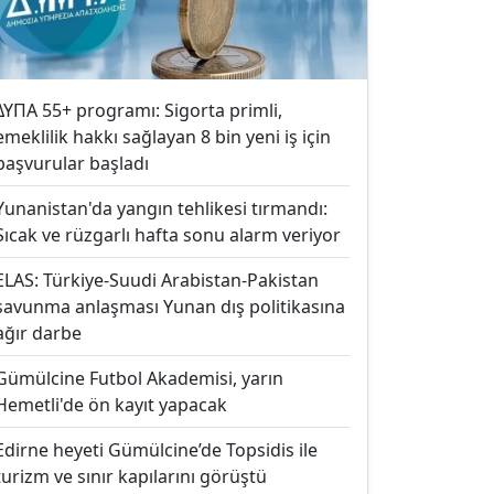
ΔΥΠΑ 55+ programı: Sigorta primli,
emeklilik hakkı sağlayan 8 bin yeni iş için
başvurular başladı
Yunanistan'da yangın tehlikesi tırmandı:
Sıcak ve rüzgarlı hafta sonu alarm veriyor
ELAS: Türkiye-Suudi Arabistan-Pakistan
savunma anlaşması Yunan dış politikasına
ağır darbe
Gümülcine Futbol Akademisi, yarın
Hemetli'de ön kayıt yapacak
Edirne heyeti Gümülcine’de Topsidis ile
turizm ve sınır kapılarını görüştü