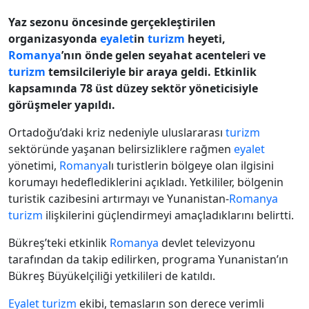
Yaz sezonu öncesinde gerçekleştirilen
organizasyonda
eyalet
in
turizm
heyeti,
Romanya
’nın önde gelen seyahat acenteleri ve
turizm
temsilcileriyle bir araya geldi. Etkinlik
kapsamında 78 üst düzey sektör yöneticisiyle
görüşmeler yapıldı.
Ortadoğu’daki kriz nedeniyle uluslararası
turizm
sektöründe yaşanan belirsizliklere rağmen
eyalet
yönetimi,
Romanya
lı turistlerin bölgeye olan ilgisini
korumayı hedeflediklerini açıkladı. Yetkililer, bölgenin
turistik cazibesini artırmayı ve Yunanistan-
Romanya
turizm
ilişkilerini güçlendirmeyi amaçladıklarını belirtti.
Bükreş’teki etkinlik
Romanya
devlet televizyonu
tarafından da takip edilirken, programa Yunanistan’ın
Bükreş Büyükelçiliği yetkilileri de katıldı.
Eyalet
turizm
ekibi, temasların son derece verimli