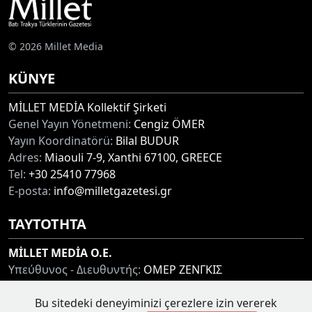
© 2026 Millet Media
KÜNYE
MİLLET MEDİA Kollektif Şirketi
Genel Yayın Yönetmeni:
Cengiz ÖMER
Yayın Koordinatörü:
Bilal BUDUR
Adres:
Miaouli 7-9, Xanthi 67100, GREECE
Tel:
+30 25410 77968
E-posta:
info@milletgazetesi.gr
ΤΑΥΤΟΤΗΤΑ
MİLLET MEDİA O.E.
Υπεύθυνος - Διευθυντής:
ΟΜΕΡ ΖΕΝΓΚΙΣ
Συντονιστής:
ΜΠΟΥΝΤΟΥΡ ΜΠΙΛΑΛ
Bu sitedeki deneyiminizi çerezlere izin vererek
Διεύθυνση:
ΜΙΑΟΥΛΗ 7-9, ΞΑΝΘΗ 67100