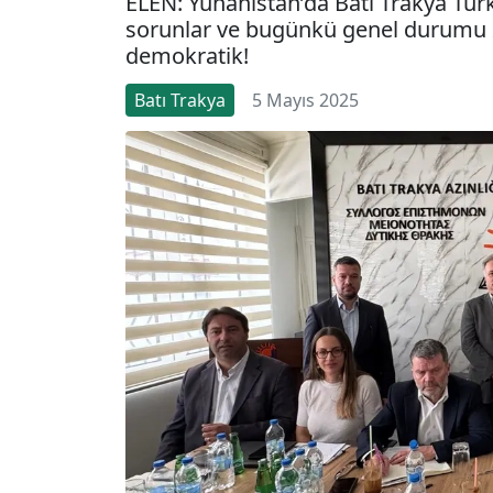
ELEN: Yunanistan’da Batı Trakya Tü
sorunlar ve bugünkü genel durumu 21.
demokratik!
Batı Trakya
5 Mayıs 2025