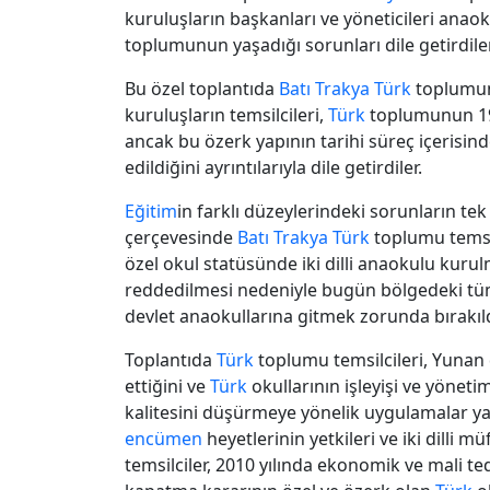
kuruluşların başkanları ve yöneticileri anaok
toplumunun yaşadığı sorunları dile getirdiler
Bu özel toplantıda
Batı Trakya
Türk
toplum
kuruluşların temsilcileri,
Türk
toplumunun 19
ancak bu özerk yapının tarihi süreç içerisind
edildiğini ayrıntılarıyla dile getirdiler.
Eğitim
in farklı düzeylerindeki sorunların tek
çerçevesinde
Batı Trakya
Türk
toplumu temsil
özel okul statüsünde iki dilli anaokulu kuru
reddedilmesi nedeniyle bugün bölgedeki t
devlet anaokullarına gitmek zorunda bırakıldı
Toplantıda
Türk
toplumu temsilcileri, Yunan de
ettiğini ve
Türk
okullarının işleyişi ve yöneti
kalitesini düşürmeye yönelik uygulamalar ya
encümen
heyetlerinin yetkileri ve iki dilli 
temsilciler, 2010 yılında ekonomik ve mali te