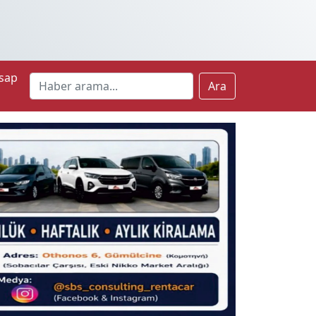
sap
Ara