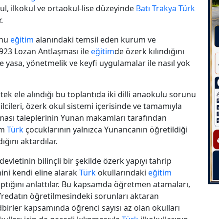
ul, ilkokul ve ortaokul-lise düzeyinde
Batı Trakya
Türk
.
unu
eğitim
alanındaki temsil eden kurum ve
23 Lozan Antlaşması ile
eğitim
de özerk kılındığını
e yasa, yönetmelik ve keyfi uygulamalar ile nasıl yok
 tek ele alındığı bu toplantıda iki dilli anaokulu sorunu
cileri, özerk okul sistemi içerisinde ve tamamıyla
lması taleplerinin Yunan makamları tarafından
üm
Türk
çocuklarının yalnızca Yunancanın öğretildiği
ğını aktardılar.
vletinin bilinçli bir şekilde özerk yapıyı tahrip
mini kendi eline alarak
Türk
okullarındaki
eğitim
ptığını anlattılar. Bu kapsamda öğretmen atamaları,
müfredatın öğretilmesindeki sorunları aktaran
dbirler kapsamında öğrenci sayısı az olan okulları