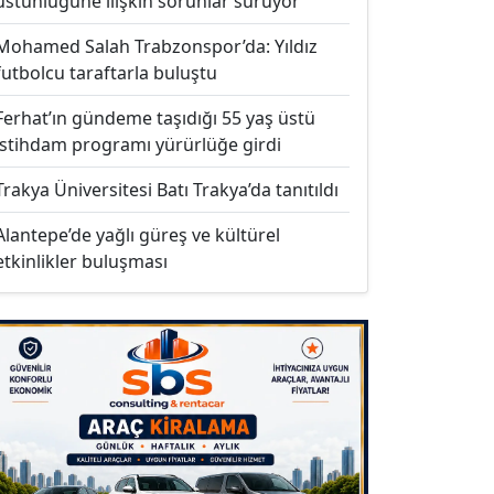
üstünlüğüne ilişkin sorunlar sürüyor
Mohamed Salah Trabzonspor’da: Yıldız
futbolcu taraftarla buluştu
Ferhat’ın gündeme taşıdığı 55 yaş üstü
istihdam programı yürürlüğe girdi
Trakya Üniversitesi Batı Trakya’da tanıtıldı
Alantepe’de yağlı güreş ve kültürel
etkinlikler buluşması