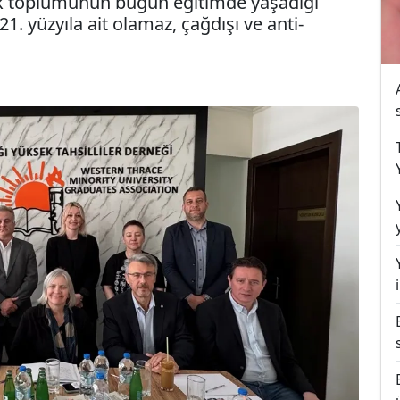
rk toplumunun bugün eğitimde yaşadığı
 yüzyıla ait olamaz, çağdışı ve anti-