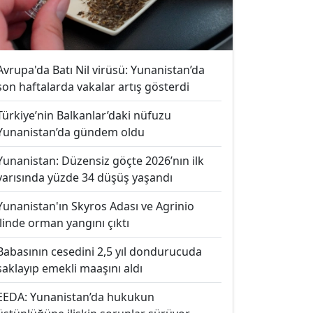
Avrupa'da Batı Nil virüsü: Yunanistan’da
son haftalarda vakalar artış gösterdi
Türkiye’nin Balkanlar’daki nüfuzu
Yunanistan’da gündem oldu
Yunanistan: Düzensiz göçte 2026’nın ilk
yarısında yüzde 34 düşüş yaşandı
Yunanistan'ın Skyros Adası ve Agrinio
ilinde orman yangını çıktı
Babasının cesedini 2,5 yıl dondurucuda
saklayıp emekli maaşını aldı
EEDA: Yunanistan’da hukukun