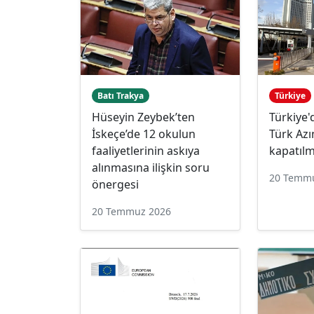
Batı Trakya
Türkiye
Hüseyin Zeybek’ten
Türkiye'
İskeçe’de 12 okulun
Türk Azı
faaliyetlerinin askıya
kapatılm
alınmasına ilişkin soru
20 Temm
önergesi
20 Temmuz 2026