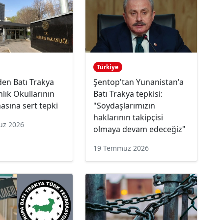
Türkiye
den Batı Trakya
Şentop'tan Yunanistan'a
nlık Okullarının
Batı Trakya tepkisi:
asına sert tepki
"Soydaşlarımızın
haklarının takipçisi
uz 2026
olmaya devam edeceğiz"
19 Temmuz 2026