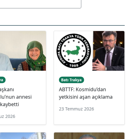
ya
Batı Trakya
aşkanı
ABTTF: Kosmidu’dan
lu’nun annesi
yetkisini aşan açıklama
 kaybetti
23 Temmuz 2026
uz 2026