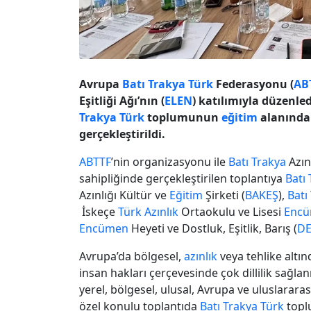
Avrupa
Batı Trakya
Türk
Federasyonu (
AB
Eşitliği Ağı’nın (
ELEN
) katılımıyla düzenle
Trakya
Türk
toplumunun
eğitim
alanındaki
gerçekleştirildi.
ABTTF
’nin organizasyonu ile
Batı Trakya
Azınl
sahipliğinde gerçekleştirilen toplantıya
Batı
Azınlığı Kültür ve
Eğitim
Şirketi (
BAKEŞ
),
Batı
İskeçe
Türk
Azınlık
Ortaokulu ve Lisesi
Enc
Encümen
Heyeti ve Dostluk, Eşitlik, Barış (
D
Avrupa’da bölgesel,
azınlık
veya tehlike altınd
insan hakları çerçevesinde çok dillilik sağl
yerel, bölgesel, ulusal, Avrupa ve uluslarara
özel konulu toplantıda
Batı Trakya
Türk
top