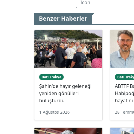
Benzer Haberler
Batı Trakya
Batı Trak
Şahin'de hayır geleneği
ABTTF B
yeniden gönülleri
Habipoğ
buluşturdu
hayatını
1 Ağustos 2026
28 Temm