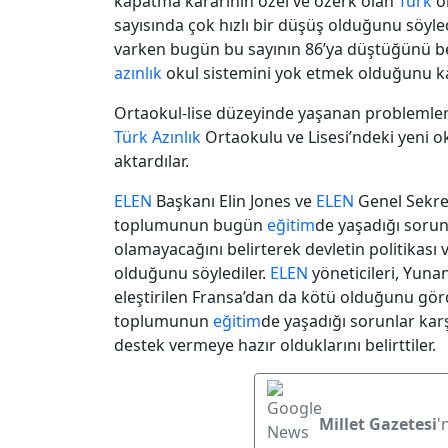
kapatma kararının özel ve özerk olan
Türk
ok
sayısında çok hızlı bir düşüş olduğunu söyl
varken bugün bu sayının 86’ya düştüğünü bel
azınlık
okul sistemini yok etmek olduğunu ka
Ortaokul-lise düzeyinde yaşanan problemleri d
Türk
Azınlık
Ortaokulu ve Lisesi’ndeki yeni 
aktardılar.
ELEN
Başkanı Elin Jones ve
ELEN
Genel Sekre
toplumunun bugün
eğitim
de yaşadığı sorun
olamayacağını belirterek devletin politikası
olduğunu söylediler.
ELEN
yöneticileri, Yuna
eleştirilen Fransa’dan da kötü olduğunu gördü
toplumunun
eğitim
de yaşadığı sorunlar kar
destek vermeye hazır olduklarını belirttiler.
Millet Gazetesi
'