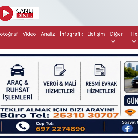
Fotoğraf
Video
Analiz
İnfografik
İletişim
Diğer
He