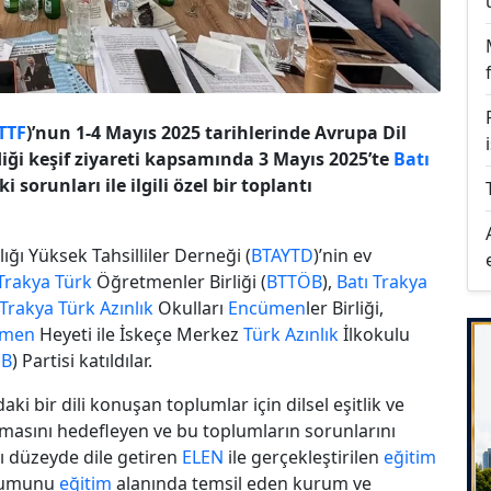
TTF
)’nun 1-4 Mayıs 2025 tarihlerinde Avrupa Dil
diği keşif ziyareti kapsamında 3 Mayıs 2025’te
Batı
 sorunları ile ilgili özel bir toplantı
ığı Yüksek Tahsilliler Derneği (
BTAYTD
)’nin ev
 Trakya
Türk
Öğretmenler Birliği (
BTTÖB
),
Batı Trakya
 Trakya
Türk
Azınlık
Okulları
Encümen
ler Birliği,
ümen
Heyeti ile İskeçe Merkez
Türk
Azınlık
İlkokulu
EB
) Partisi katıldılar.
aki bir dili konuşan toplumlar için dilsel eşitlik ve
anmasını hedefleyen ve bu toplumların sorunlarını
sı düzeyde dile getiren
ELEN
ile gerçekleştirilen
eğitim
lumunu
eğitim
alanında temsil eden kurum ve