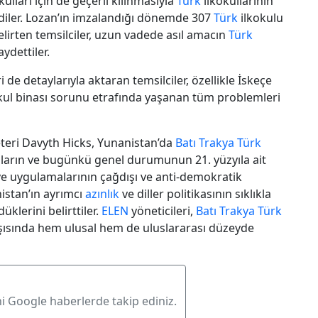
ulları için de geçerli kılınmasıyla
Türk
ilkokullarının
ediler. Lozan’ın imzalandığı dönemde 307
Türk
ilkokulu
irten temsilciler, uzun vadede asıl amacın
Türk
ydettiler.
e detaylarıyla aktaran temsilciler, özellikle İskeçe
okul binası sorunu etrafında yaşanan tüm problemleri
teri Davyth Hicks, Yunanistan’da
Batı Trakya
Türk
ların ve bugünkü genel durumunun 21. yüzyıla ait
 ve uygulamalarının çağdışı ve anti-demokratik
nistan’ın ayrımcı
azınlık
ve diller politikasının sıklıkla
klerini belirttiler.
ELEN
yöneticileri,
Batı Trakya
Türk
şısında hem ulusal hem de uluslararası düzeyde
ni Google haberlerde takip ediniz.