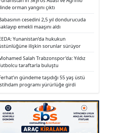
Yunanistan'ın Skyros Adası ve Agrinio
ilinde orman yangını çıktı
Babasının cesedini 2,5 yıl dondurucuda
saklayıp emekli maaşını aldı
EEDA: Yunanistan’da hukukun
üstünlüğüne ilişkin sorunlar sürüyor
Mohamed Salah Trabzonspor’da: Yıldız
futbolcu taraftarla buluştu
Ferhat’ın gündeme taşıdığı 55 yaş üstü
istihdam programı yürürlüğe girdi