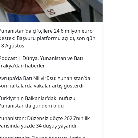
Yunanistan'da çiftçilere 24,6 milyon euro
destek: Başvuru platformu açıldı, son gün
18 Ağustos
Podcast | Dünya, Yunanistan ve Batı
Trakya'dan haberler
Avrupa'da Batı Nil virüsü: Yunanistan’da
son haftalarda vakalar artış gösterdi
Türkiye’nin Balkanlar’daki nüfuzu
Yunanistan’da gündem oldu
Yunanistan: Düzensiz göçte 2026’nın ilk
yarısında yüzde 34 düşüş yaşandı