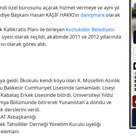
ndi özel bürosunu açarak hizmet vermeye ve aynı yıl
lediye Başkanı Hasan KAŞİF HAKKI’ın
danışman
ı olarak
 Kallikratis Planı ile birleşen
Kozlukebir Belediyesi
 üyesi olarak seçildi, akabinde 2011 ve 2012 yıllarında
sı olarak görev aldı.
 geldi. İlkokulu kendi köyü olan K. Müsellim Azınlık
 Balıkesir Cumhuriyet Lisesinde tamamladı. Liseyi
abataş Erkek Lisesinde bitirdi. Üniversiteyi Yıldız
Kimya Bölümünde bitirerek Yunanistan ́a döndü ve
k derslerini verdi.
GAT Asbaşkanlığı
sek Tahsilliler Derneği Yönetim Kurulu üyeliği
ş elemanı