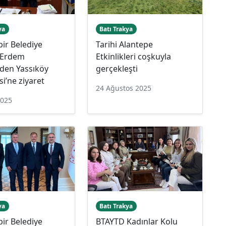
ya
Batı Trakya
ir Belediye
Tarihi Alantepe
 Erdem
Etkinlikleri coşkuyla
’den Yassıköy
gerçekleşti
si’ne ziyaret
24 Ağustos 2025
2025
ya
Batı Trakya
ir Belediye
BTAYTD Kadınlar Kolu