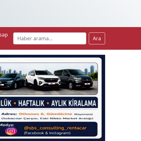
sap
Ara