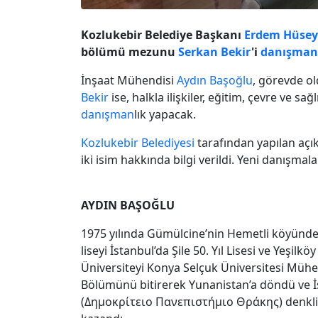
Kozlukebir Belediye Başkanı
Erdem Hüsey
bölümü mezunu
Serkan Bekir
'i
danışman
İnşaat Mühendisi
Aydın Başoğlu
, görevde o
Bekir
ise, halkla ilişkiler, eğitim, çevre ve s
danışman
lık yapacak.
Kozlukebir Belediyesi
tarafından yapılan aç
iki isim hakkında bilgi verildi. Yeni danışmal
AYDIN BAŞOĞLU
1975 yılında Gümülcine’nin Hemetli köyünde
liseyi İstanbul’da Şile 50. Yıl Lisesi ve Yeşilk
Üniversiteyi Konya Selçuk Üniversitesi Mühe
Bölümünü bitirerek Yunanistan’a döndü ve İ
(Δημοκρίτειο Πανεπιστήμιο Θράκης) denkliğ