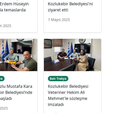
 Erdem Hüseyin
Kozlukebir Belediyesi'ni
da temaslarda
ziyaret etti
u
7 Mayıs 2025
an 2025
ya
Batı Trakya
zlu Mustafa Kara
Kozlukebir Belediyesi
ir Belediyesi’nde
Veteriner Hekim Ali
aşladı
Mehmet'le sözleşme
imzaladı
 2025