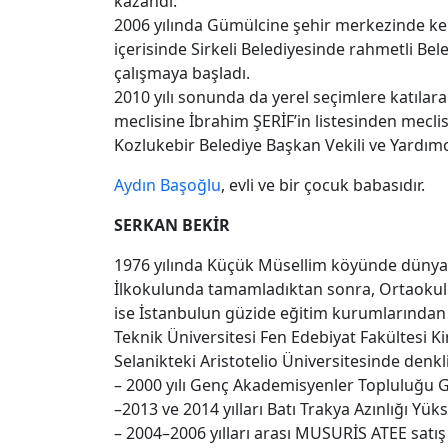
kazandı.
2006 yılında Gümülcine şehir merkezinde ke
içerisinde Sirkeli Belediyesinde rahmetli Be
çalışmaya başladı.
2010 yılı sonunda da yerel seçimlere katılarak
meclisine İbrahim ŞERİF’in listesinden meclis
Kozlukebir Belediye Başkan Vekili ve Yardımcı
Aydın Başoğlu
, evli ve bir çocuk babasıdır.
SERKAN BEKİR
1976 yılında Küçük Müsellim köyünde dünyaya
İlkokulunda tamamladıktan sonra, Ortaokulu
ise İstanbulun güzide eğitim kurumlarından K
Teknik Üniversitesi Fen Edebiyat Fakültesi 
Selanikteki Aristotelio Üniversitesinde denkli
– 2000 yılı Genç Akademisyenler Topluluğu 
–2013 ve 2014 yılları Batı Trakya Azınlığı Yük
– 2004–2006 yılları arası MUSURİS ATEE satı