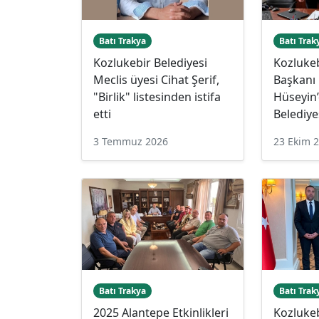
Batı Trakya
Batı Trak
Kozlukebir Belediyesi
Kozlukeb
Meclis üyesi Cihat Şerif,
Başkanı
"Birlik" listesinden istifa
Hüseyin
etti
Belediye
3 Temmuz 2026
23 Ekim 
Batı Trakya
Batı Trak
2025 Alantepe Etkinlikleri
Kozlukeb