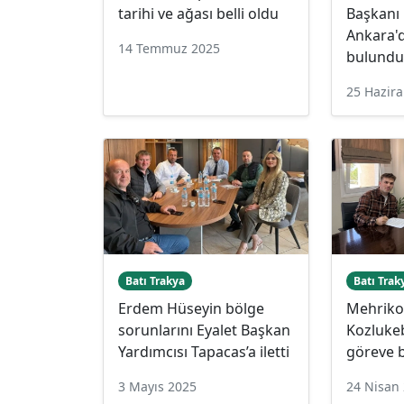
tarihi ve ağası belli oldu
Başkanı
Ankara'
14 Temmuz 2025
bulund
25 Hazir
Batı Trakya
Batı Trak
Erdem Hüseyin bölge
Mehriko
sorunlarını Eyalet Başkan
Kozlukeb
Yardımcısı Tapacas’a iletti
göreve b
3 Mayıs 2025
24 Nisan