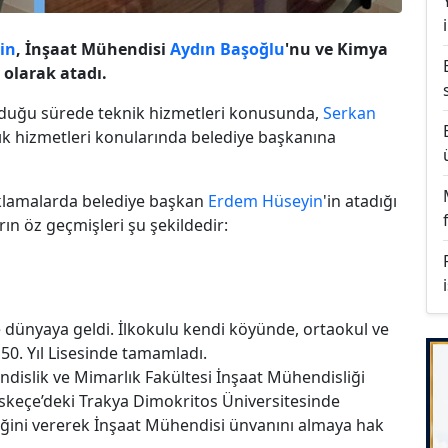
in
, İnşaat Mühendisi
Aydın Başoğlu
'nu ve Kimya
olarak atadı.
lduğu sürede teknik hizmetleri konusunda,
Serkan
ağlık hizmetleri konularında belediye başkanına
ıklamalarda belediye başkan
Erdem Hüseyin
'in atadığı
arın öz geçmişleri şu şekildedir:
 dünyaya geldi. İlkokulu kendi köyünde, ortaokul ve
öy 50. Yıl Lisesinde tamamladı.
ndislik ve Mimarlık Fakültesi İnşaat Mühendisliği
skeçe’deki Trakya Dimokritos Üniversitesinde
ini vererek İnşaat Mühendisi ünvanını almaya hak