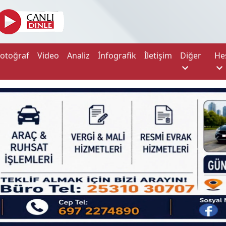
Fotoğraf
Video
Analiz
İnfografik
İletişim
Diğer
He