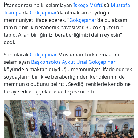
İftar sonrası halkı selamlayan
İskeçe
Müftü
sü
Mustafa
Trampa
da
Gökçepınar
’da olmaktan duyduğu
memnuniyeti ifade ederek, “
Gökçepınar
’da bu akşam
tam bir birlik-beraberlik havası var. Bu çok güzel bir
tablo, Allah birliğimizi beraberliğimizi daim eylesin”
dedi.
Son olarak
Gökçepınar
Müslüman-Türk cemaatini
selamlayan
Başkonsolos
Aykut Ünal
Gökçepınar
köyünde olmaktan duyduğu memnuniyeti ifade ederek
soydaşların birlik ve beraberliğinden kendilerinin de
memnun olduğunu belirtti. Sevdiği renklerle kendisine
hediye edilen çiçeklere de teşekkür etti.