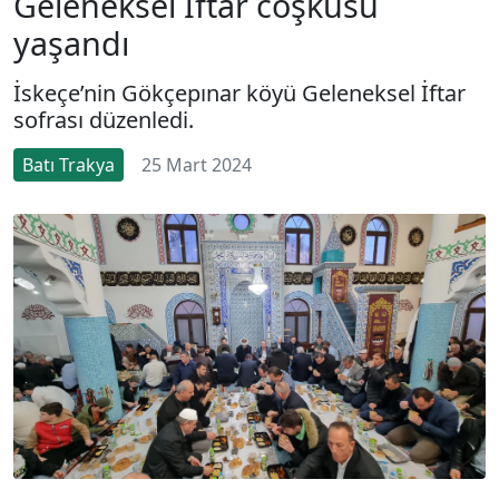
Geleneksel İftar coşkusu
yaşandı
İskeçe’nin Gökçepınar köyü Geleneksel İftar
sofrası düzenledi.
Batı Trakya
25 Mart 2024