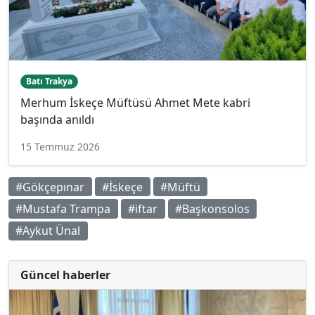
Batı Trakya
Merhum İskeçe Müftüsü Ahmet Mete kabri
başında anıldı
15 Temmuz 2026
#Gökçepınar
#İskeçe
#Müftü
#Mustafa Trampa
#iftar
#Başkonsolos
#Aykut Ünal
Güncel haberler