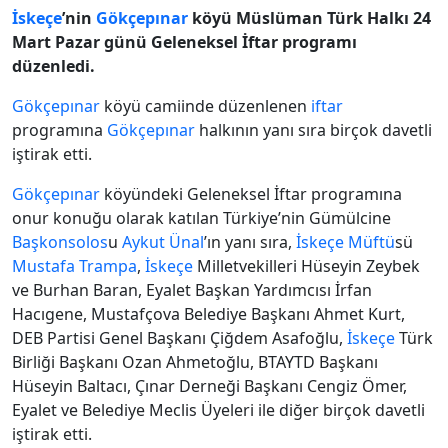
İskeçe
’nin
Gökçepınar
köyü Müslüman Türk Halkı 24
Mart Pazar günü Geleneksel İftar programı
düzenledi.
Gökçepınar
köyü camiinde düzenlenen
iftar
programına
Gökçepınar
halkının yanı sıra birçok davetli
iştirak etti.
Gökçepınar
köyündeki Geleneksel İftar programına
onur konuğu olarak katılan Türkiye’nin Gümülcine
Başkonsolos
u
Aykut Ünal
’ın yanı sıra,
İskeçe
Müftü
sü
Mustafa Trampa
,
İskeçe
Milletvekilleri Hüseyin Zeybek
ve Burhan Baran, Eyalet Başkan Yardımcısı İrfan
Hacıgene, Mustafçova Belediye Başkanı Ahmet Kurt,
DEB Partisi Genel Başkanı Çiğdem Asafoğlu,
İskeçe
Türk
Birliği Başkanı Ozan Ahmetoğlu, BTAYTD Başkanı
Hüseyin Baltacı, Çınar Derneği Başkanı Cengiz Ömer,
Eyalet ve Belediye Meclis Üyeleri ile diğer birçok davetli
iştirak etti.