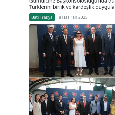
Gümülcine Başkonsolosluğu’nda düz
Türklerini birlik ve kardeşlik duygular
Batı Trakya
8 Haziran 2025