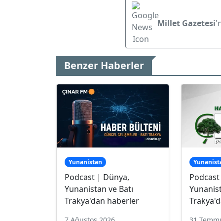
Millet Gazetesi
'
Benzer Haberler
Yunanistan
Yunanist
Podcast | Dünya,
Podcast
Yunanistan ve Batı
Yunanist
Trakya'dan haberler
Trakya'd
7 Ağustos 2026
31 Temm