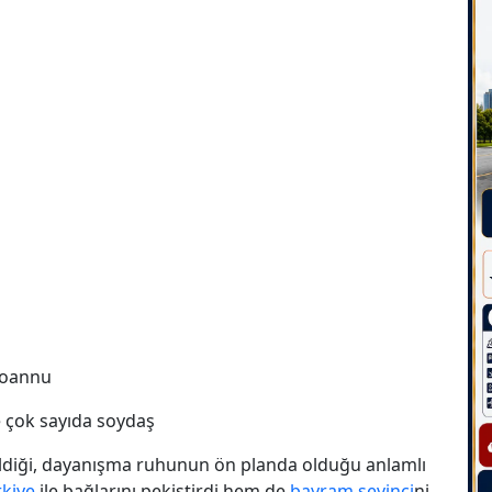
İoannu
ve çok sayıda soydaş
ildiği, dayanışma ruhunun ön planda olduğu anlamlı
rkiye
ile bağlarını pekiştirdi hem de
bayram sevinci
ni