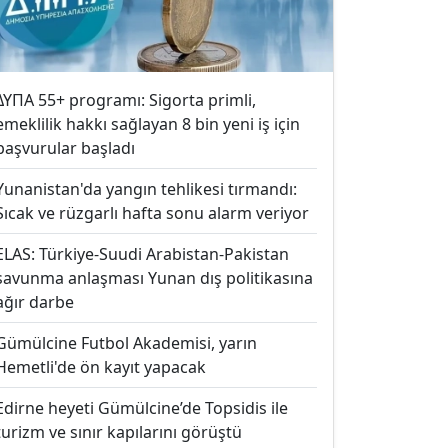
ΔΥΠΑ 55+ programı: Sigorta primli,
emeklilik hakkı sağlayan 8 bin yeni iş için
başvurular başladı
Yunanistan'da yangın tehlikesi tırmandı:
Sıcak ve rüzgarlı hafta sonu alarm veriyor
ELAS: Türkiye-Suudi Arabistan-Pakistan
savunma anlaşması Yunan dış politikasına
ağır darbe
Gümülcine Futbol Akademisi, yarın
Hemetli'de ön kayıt yapacak
Edirne heyeti Gümülcine’de Topsidis ile
turizm ve sınır kapılarını görüştü