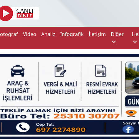
Fotoğraf
Video
Analiz
İnfografik
İletişim
Diğer
He