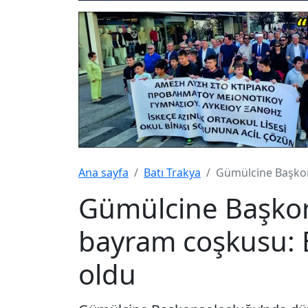
Ana sayfa
Batı Trakya
Gümülcine Başkon
Gümülcine Başko
bayram coşkusu: B
oldu