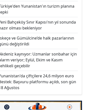
Türkiye'den Yunanistan'ın turizm planına
tepki
Yeni Bahçeköy Sınır Kapısı'nın yıl sonunda
hazır olması bekleniyor
İskeçe ve Gümülcine’de halk pazarlarının
günü değiştirildi
Akdeniz kaynıyor: Uzmanlar sonbahar için
alarm veriyor; Eylül, Ekim ve Kasım
tehlikeli geçebilir
Yunanistan'da çiftçilere 24,6 milyon euro
destek: Başvuru platformu açıldı, son gün
18 Ağustos