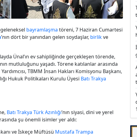
 geleneksel
bayramlaşma
töreni, 7 Haziran Cumartesi
a
’nın dört bir yanından gelen soydaşlar,
birlik
ve
İlayda Ünal’ın ev sahipliğinde gerçekleşen törende,
nın mutluluğunu yaşadı. Törene katılanlar arasında
Yardımcısı, TBMM İnsan Hakları Komisyonu Başkanı,
ığı Hukuk Politikaları Kurulu Üyesi
Batı Trakya
ne,
Batı Trakya
Türk Azınlığı
’nın siyasi, dini ve yerel
arasında şu önemli isimler yer aldı:
kanı ve İskeçe Müftüsü
Mustafa Trampa