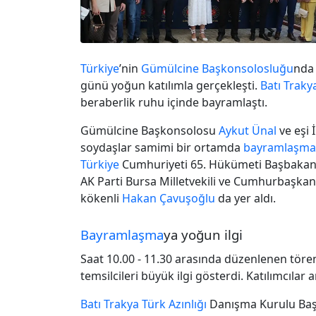
Türkiye
’nin
Gümülcine Başkonsolosluğu
nda
günü yoğun katılımla gerçekleşti.
Batı Traky
beraberlik ruhu içinde bayramlaştı.
Gümülcine Başkonsolosu
Aykut Ünal
ve eşi 
soydaşlar samimi bir ortamda
bayramlaşma
Türkiye
Cumhuriyeti 65. Hükümeti Başbakan 
AK Parti Bursa Milletvekili ve Cumhurbaşkanl
kökenli
Hakan Çavuşoğlu
da yer aldı.
Bayramlaşma
ya yoğun ilgi
Saat 10.00 - 11.30 arasında düzenlenen töre
temsilcileri büyük ilgi gösterdi. Katılımcılar 
Batı Trakya
Türk Azınlığı
Danışma Kurulu Baş