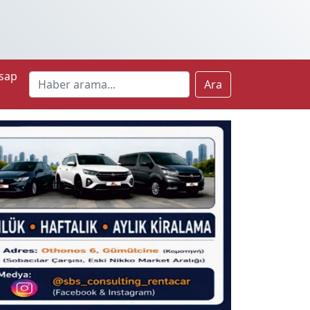
sap
Ara