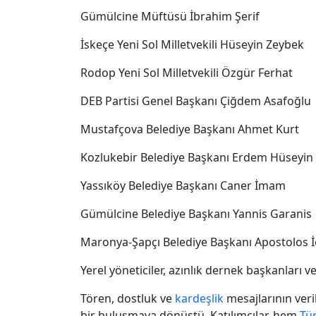
Gümülcine Müftüsü İbrahim Şerif
İskeçe Yeni Sol Milletvekili Hüseyin Zeybek
Rodop Yeni Sol Milletvekili Özgür Ferhat
DEB Partisi Genel Başkanı Çiğdem Asafoğlu
Mustafçova Belediye Başkanı Ahmet Kurt
Kozlukebir Belediye Başkanı Erdem Hüseyin
Yassıköy Belediye Başkanı Caner İmam
Gümülcine Belediye Başkanı Yannis Garanis
Maronya-Şapçı Belediye Başkanı Apostolos 
Yerel yöneticiler, azınlık dernek başkanları 
Tören, dostluk ve
kardeşlik
mesajlarının ver
bir buluşmaya dönüştü. Katılımcılar, hem
Tü