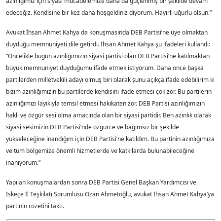
azınlığımız için siyasi mücadelemize daha da güçlenmiş bir şekilde devam
edeceğiz. Kendisine bir kez daha hoşgeldiniz diyorum. Hayırlı uğurlu olsun.”
Avukat İhsan Ahmet Kahya da konuşmasında DEB Partisi’ne üye olmaktan
duyduğu memnuniyeti dile getirdi. İhsan Ahmet Kahya şu ifadeleri kullandı:
“Öncelikle bugün azınlığımızın siyasi partisi olan DEB Partisi’ne katılmaktan
büyük memnuniyet duyduğumu ifade etmek istiyorum. Daha önce başka
partilerden milletvekili adayı olmuş biri olarak şunu açıkça ifade edebilirim ki
bizim azınlığımızın bu partilerde kendisini ifade etmesi çok zor. Bu partilerin
azınlığımızı layıkıyla temsil etmesi hakikaten zor. DEB Partisi azınlığımızın
haklı ve özgür sesi olma amacında olan bir siyasi partidir. Ben azınlık olarak
siyasi sesimizin DEB Partisi’nde özgürce ve bağımsız bir şekilde
yükseleceğine inandığım için DEB Partisi’ne katıldım. Bu partinin azınlığımıza
ve tüm bölgemize önemli hizmetlerde ve katkılarda bulunabileceğine
inanıyorum.”
Yapılan konuşmalardan sonra DEB Partisi Genel Başkan Yardımcısı ve
İskeçe İl Teşkilatı Sorumlusu Ozan Ahmetoğlu, avukat İhsan Ahmet Kahya’ya
partinin rozetini taktı.