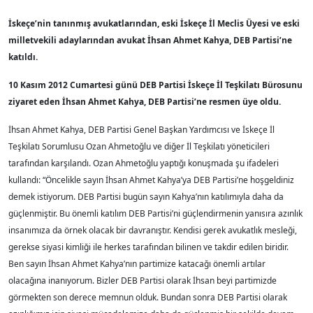
İskeçe’nin tanınmış avukatlarından, eski İskeçe İl Meclis Üyesi ve eski
milletvekili adaylarından avukat İhsan Ahmet Kahya, DEB Partisi’ne
katıldı.
10 Kasım 2012 Cumartesi günü DEB Partisi İskeçe İl Teşkilatı Bürosunu
ziyaret eden İhsan Ahmet Kahya, DEB Partisi’ne resmen üye oldu.
İhsan Ahmet Kahya, DEB Partisi Genel Başkan Yardımcısı ve İskeçe İl
Teşkilatı Sorumlusu Ozan Ahmetoğlu ve diğer İl Teşkilatı yöneticileri
tarafından karşılandı. Ozan Ahmetoğlu yaptığı konuşmada şu ifadeleri
kullandı: “Öncelikle sayın İhsan Ahmet Kahya’ya DEB Partisi’ne hoşgeldiniz
demek istiyorum. DEB Partisi bugün sayın Kahya’nın katılımıyla daha da
güçlenmiştir. Bu önemli katılım DEB Partisi’ni güçlendirmenin yanısıra azınlık
insanımıza da örnek olacak bir davranıştır. Kendisi gerek avukatlık mesleği,
gerekse siyasi kimliği ile herkes tarafından bilinen ve takdir edilen biridir.
Ben sayın İhsan Ahmet Kahya’nın partimize katacağı önemli artılar
olacağına inanıyorum. Bizler DEB Partisi olarak İhsan beyi partimizde
görmekten son derece memnun olduk. Bundan sonra DEB Partisi olarak