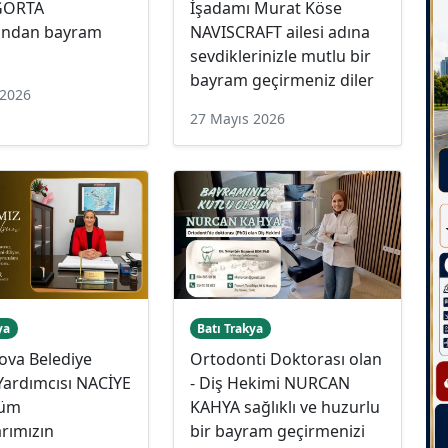
İGORTA
İşadamı Murat Köse
rından bayram
NAVISCRAFT ailesi adına
sevdiklerinizle mutlu bir
bayram geçirmeniz diler
 2026
27 Mayıs 2026
ya
Batı Trakya
ova Belediye
Ortodonti Doktorası olan
Yardımcısı NACİYE
- Diş Hekimi NURCAN
tüm
KAHYA sağlıklı ve huzurlu
rımızın
bir bayram geçirmenizi