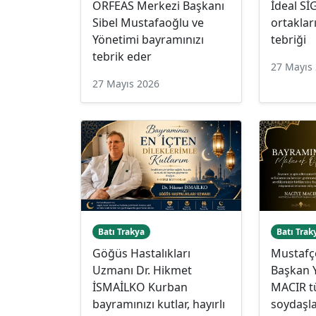
ORFEAS Merkezi Başkanı
İdeal S
Sibel Mustafaoğlu ve
ortakla
Yönetimi bayramınızı
tebriği
tebrik eder
27 Mayıs
27 Mayıs 2026
Batı Trakya
Batı Trak
Göğüs Hastalıkları
Mustafç
Uzmanı Dr. Hikmet
Başkan 
İSMAİLKO Kurban
MACIR 
bayramınızı kutlar, hayırlı
soydaşla