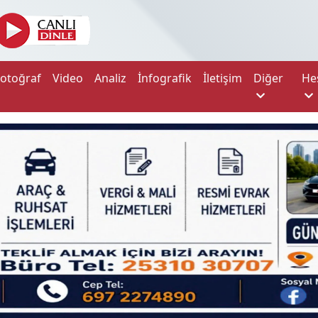
Fotoğraf
Video
Analiz
İnfografik
İletişim
Diğer
He