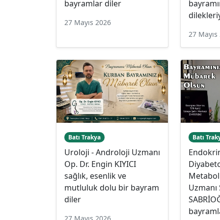
bayramlar diler
bayramın
dilekleri
27 Mayıs 2026
27 Mayıs
Batı Trakya
Batı Trak
Uroloji - Androloji Uzmanı
Endokrin
Op. Dr. Engin KIYICI
Diyabeto
sağlık, esenlik ve
Metaboli
mutluluk dolu bir bayram
Uzmanı 
diler
SABRİOĞ
bayramla
27 Mayıs 2026