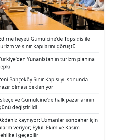
Edirne heyeti Gümülcine’de Topsidis ile
turizm ve sınır kapılarını görüştü
Türkiye'den Yunanistan'ın turizm planına
tepki
Yeni Bahçeköy Sınır Kapısı yıl sonunda
hazır olması bekleniyor
İskeçe ve Gümülcine’de halk pazarlarının
günü değiştirildi
Akdeniz kaynıyor: Uzmanlar sonbahar için
alarm veriyor; Eylül, Ekim ve Kasım
tehlikeli geçebilir