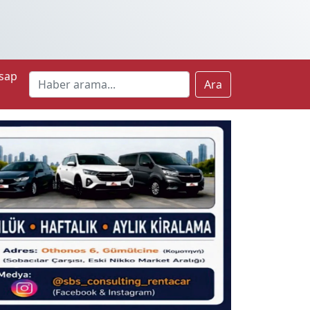
sap
Ara