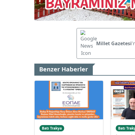
Millet Gazetesi
'
Benzer Haberler
Batı Trakya
Batı Trak