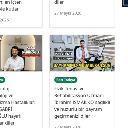
ı en içten
diler
yle kutlar
27 Mayıs 2026
 2026
ya
Batı Trakya
oloji-
Fizik Tedavi ve
loji ve
Rehabilitasyon Uzmanı
zma Hastalıkları
İbrahim İSMAİLKO sağlıklı
SABRİ
ve huzurlu bir bayram
LU hayırlı
geçirmenizi diler
r diler
27 Mayıs 2026