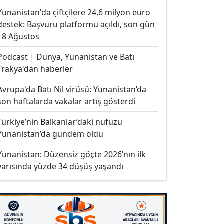
Yunanistan'da çiftçilere 24,6 milyon euro
destek: Başvuru platformu açıldı, son gün
18 Ağustos
Podcast | Dünya, Yunanistan ve Batı
Trakya'dan haberler
Avrupa'da Batı Nil virüsü: Yunanistan’da
son haftalarda vakalar artış gösterdi
Türkiye’nin Balkanlar’daki nüfuzu
Yunanistan’da gündem oldu
Yunanistan: Düzensiz göçte 2026’nın ilk
yarısında yüzde 34 düşüş yaşandı