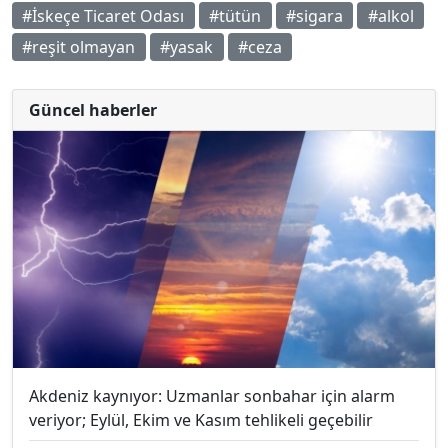
#İskeçe Ticaret Odası
#tütün
#sigara
#alkol
#reşit olmayan
#yasak
#ceza
Güncel haberler
Akdeniz kaynıyor: Uzmanlar sonbahar için alarm
veriyor; Eylül, Ekim ve Kasım tehlikeli geçebilir