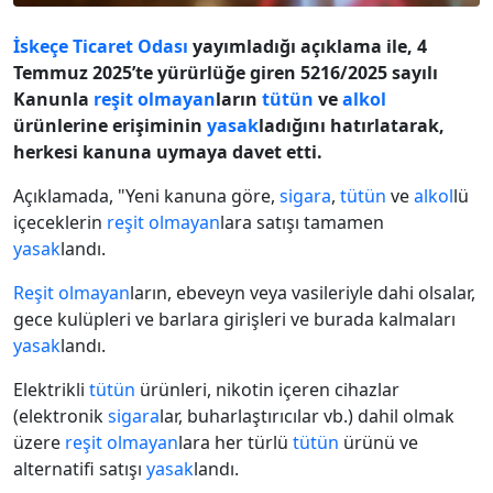
İskeçe Ticaret Odası
yayımladığı açıklama ile, 4
Temmuz 2025’te yürürlüğe giren 5216/2025 sayılı
Kanunla
reşit olmayan
ların
tütün
ve
alkol
ürünlerine erişiminin
yasak
ladığını hatırlatarak,
herkesi kanuna uymaya davet etti.
Açıklamada, "Yeni kanuna göre,
sigara
,
tütün
ve
alkol
lü
içeceklerin
reşit olmayan
lara satışı tamamen
yasak
landı.
Reşit olmayan
ların, ebeveyn veya vasileriyle dahi olsalar,
gece kulüpleri ve barlara girişleri ve burada kalmaları
yasak
landı.
Elektrikli
tütün
ürünleri, nikotin içeren cihazlar
(elektronik
sigara
lar, buharlaştırıcılar vb.) dahil olmak
üzere
reşit olmayan
lara her türlü
tütün
ürünü ve
alternatifi satışı
yasak
landı.