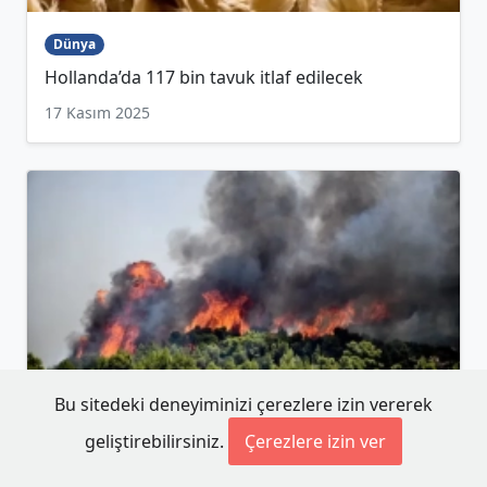
Dünya
Hollanda’da 117 bin tavuk itlaf edilecek
17 Kasım 2025
Bu sitedeki deneyiminizi çerezlere izin vererek
geliştirebilirsiniz.
Çerezlere izin ver
Batı Trakya
Rodop ilinde yangın önlemleri kış boyunca