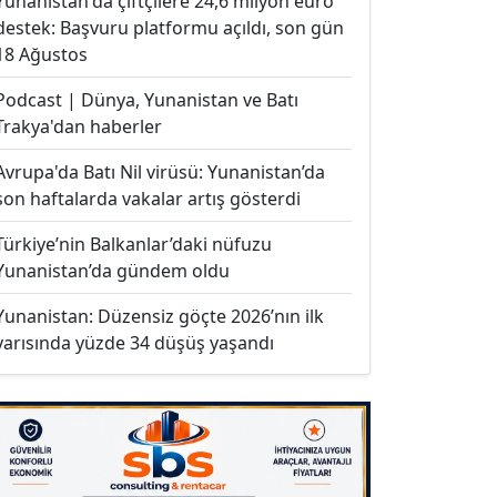
Yunanistan'da çiftçilere 24,6 milyon euro
destek: Başvuru platformu açıldı, son gün
18 Ağustos
Podcast | Dünya, Yunanistan ve Batı
Trakya'dan haberler
Avrupa'da Batı Nil virüsü: Yunanistan’da
son haftalarda vakalar artış gösterdi
Türkiye’nin Balkanlar’daki nüfuzu
Yunanistan’da gündem oldu
Yunanistan: Düzensiz göçte 2026’nın ilk
yarısında yüzde 34 düşüş yaşandı