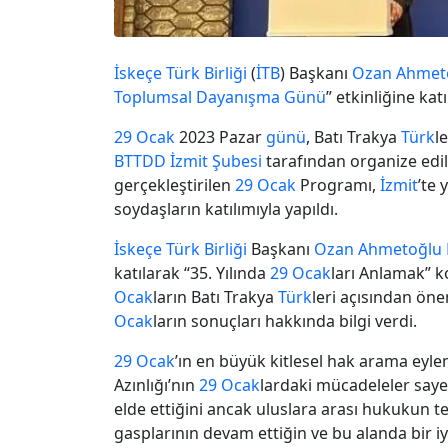
İskeçe
Türk
Birliği
(
İTB
) Başkanı
Ozan Ahmet
Toplumsal
Dayanışma
Günü
” etkinliğine ka
29 Ocak
2023 Pazar
günü
, Batı Trakya
Türk
l
BTTDD
İzmit
Şubesi
tarafından organize edil
gerçekleştirilen
29 Ocak
Programı,
İzmit
’te 
soydaşların katılımıyla yapıldı.
İskeçe
Türk
Birliği
Başkanı
Ozan Ahmetoğlu
katılarak “35. Yılında
29 Ocak
ları Anlamak” 
Ocak
ların Batı Trakya
Türk
leri açısından ön
Ocak
ların sonuçları hakkında bilgi verdi.
29 Ocak
’ın en büyük kitlesel hak arama ey
Azınlığı’nın
29 Ocak
lardaki mücadeleler saye
elde ettiğini ancak uluslara arası hukukun te
gasplarının devam ettiğin ve bu alanda bir 