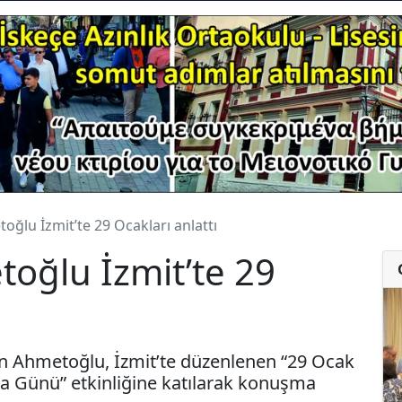
oğlu İzmit’te 29 Ocakları anlattı
oğlu İzmit’te 29
zan Ahmetoğlu, İzmit’te düzenlenen “29 Ocak
a Günü” etkinliğine katılarak konuşma