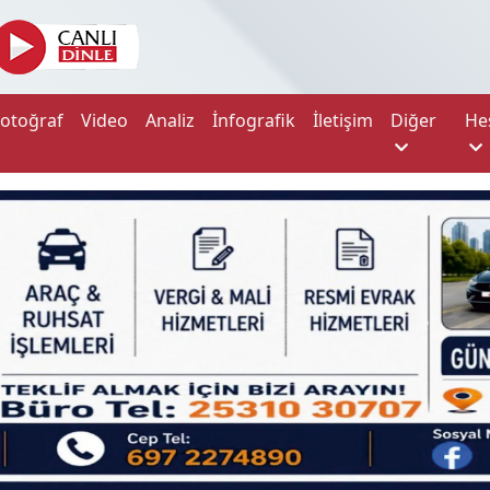
Fotoğraf
Video
Analiz
İnfografik
İletişim
Diğer
He