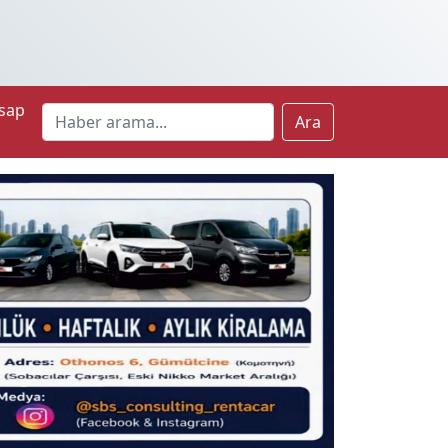
sap
Ara