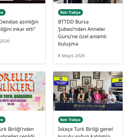
ya
Batı Trakya
Dendias azınlığın
BTTDD Bursa
iğini inkar etti"
Şubesi’nden Anneler
Günü’ne özel anlamlı
 2026
buluşma
8 Mayıs 2026
ya
Batı Trakya
ürk Birliği’nden
İskeçe Türk Birliği genel
hıdırellez şenliği
kurulu yoğun katılımla