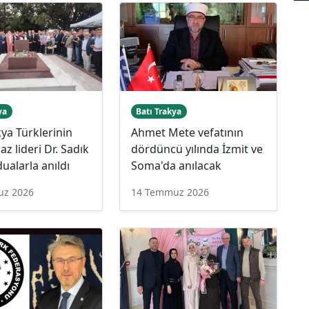
ya
Batı Trakya
kya Türklerinin
Ahmet Mete vefatının
z lideri Dr. Sadık
dördüncü yılında İzmit ve
ualarla anıldı
Soma'da anılacak
uz 2026
14 Temmuz 2026