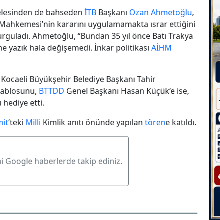
delesinden de bahseden
İTB
Başkanı
Ozan Ahmetoğlu
,
ı Mahkemesi’nin kararını uygulamamakta ısrar ettiğini
urguladı. Ahmetoğlu, “Bundan 35 yıl önce Batı Trakya
ne yazık hala değişemedi. İnkar politikası
AİHM
, Kocaeli Büyükşehir Belediye Başkanı Tahir
tablosunu,
BTTDD
Genel Başkanı Hasan Küçük’e ise,
hediye etti.
mit
’teki
Milli
Kimlik anıtı önünde yapılan
tören
e katıldı.
ni Google haberlerde takip ediniz.