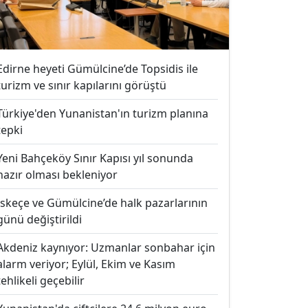
Edirne heyeti Gümülcine’de Topsidis ile
turizm ve sınır kapılarını görüştü
Türkiye'den Yunanistan'ın turizm planına
tepki
Yeni Bahçeköy Sınır Kapısı yıl sonunda
hazır olması bekleniyor
İskeçe ve Gümülcine’de halk pazarlarının
günü değiştirildi
Akdeniz kaynıyor: Uzmanlar sonbahar için
alarm veriyor; Eylül, Ekim ve Kasım
tehlikeli geçebilir