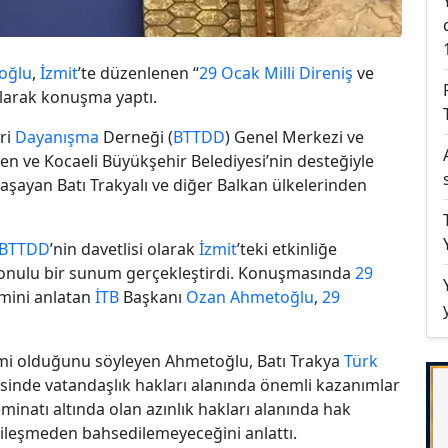
oğlu
,
İzmit
’te düzenlenen “
29 Ocak
Milli
Direniş
ve
tılarak konuşma yaptı.
eri
Dayanışma
Derneği (
BTTDD
) Genel Merkezi ve
en ve Kocaeli Büyükşehir Belediyesi’nin desteğiyle
yaşayan Batı Trakyalı ve diğer Balkan ülkelerinden
BTTDD
’nin davetlisi olarak
İzmit
’teki etkinliğe
konulu bir sunum gerçekleştirdi. Konuşmasında
29
emini anlatan
İTB
Başkanı
Ozan Ahmetoğlu
,
29
lemi olduğunu söyleyen Ahmetoğlu, Batı Trakya
Türk
sinde vatandaşlık hakları alanında önemli kazanımlar
minatı altında olan azınlık hakları alanında hak
iyileşmeden bahsedilemeyeceğini anlattı.