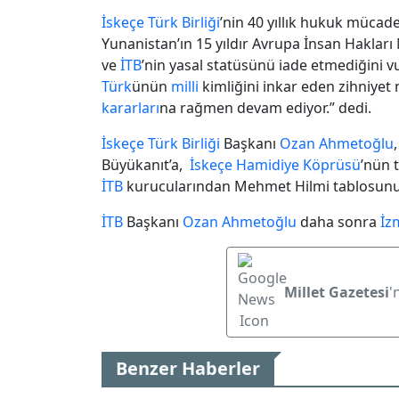
İskeçe
Türk
Birliği
’nin 40 yıllık hukuk müca
Yunanistan’ın 15 yıldır Avrupa İnsan Haklar
ve
İTB
’nin yasal statüsünü iade etmediğini v
Türk
ünün
milli
kimliğini inkar eden zihniyet 
kararları
na rağmen devam ediyor.” dedi.
İskeçe
Türk
Birliği
Başkanı
Ozan Ahmetoğlu
Büyükanıt’a,
İskeçe
Hamidiye
Köprüsü
’nün 
İTB
kurucularından Mehmet Hilmi tablosunu 
İTB
Başkanı
Ozan Ahmetoğlu
daha sonra
İz
Millet Gazetesi
'
Benzer Haberler