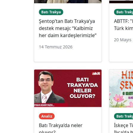
Batı Trakya
Batı Trak
Şentop’tan Batı Trakya’ya
ABTTF: "
destek mesajı: “Kalbimiz
Türk kiml
her daim kardeşlerimizle”
20 Mayıs
14 Temmuz 2026
Analiz
Batı Trak
Batı Trakya’da neler
İskeçe T
oluyor?
Ilıca’da 