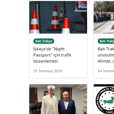
Batı Trakya
Batı Trak
İskeçe'de "Night
Batı Tra
Passport" için trafik
unutulma
düzenlemesi
Ahmet, d
29 Temmuz 2026
24 Temm