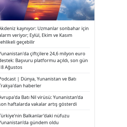
Akdeniz kaynıyor: Uzmanlar sonbahar için
alarm veriyor; Eylül, Ekim ve Kasım
tehlikeli geçebilir
Yunanistan'da çiftçilere 24,6 milyon euro
destek: Başvuru platformu açıldı, son gün
18 Ağustos
Podcast | Dünya, Yunanistan ve Batı
Trakya'dan haberler
Avrupa'da Batı Nil virüsü: Yunanistan’da
son haftalarda vakalar artış gösterdi
Türkiye’nin Balkanlar’daki nüfuzu
Yunanistan’da gündem oldu