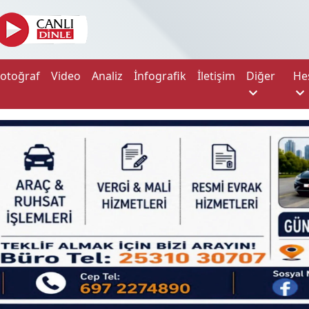
Fotoğraf
Video
Analiz
İnfografik
İletişim
Diğer
He