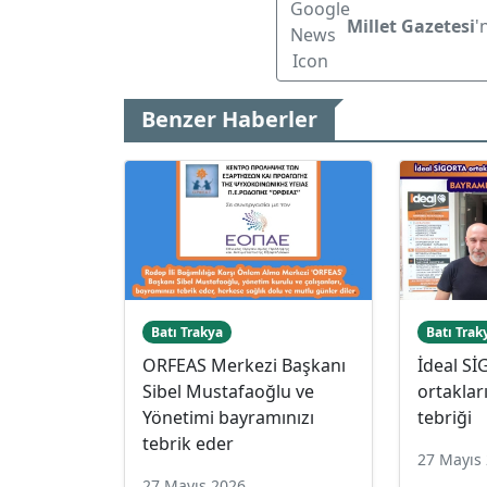
Millet Gazetesi
'
Benzer Haberler
Batı Trakya
Batı Trak
ORFEAS Merkezi Başkanı
İdeal S
Sibel Mustafaoğlu ve
ortakla
Yönetimi bayramınızı
tebriği
tebrik eder
27 Mayıs
27 Mayıs 2026