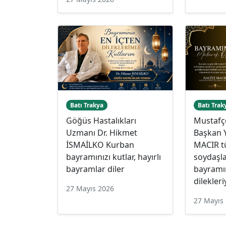
Batı Trakya
Batı Trak
Göğüs Hastalıkları
Mustafç
Uzmanı Dr. Hikmet
Başkan 
İSMAİLKO Kurban
MACIR 
bayramınızı kutlar, hayırlı
soydaşla
bayramlar diler
bayramın
dilekleri
27 Mayıs 2026
27 Mayıs