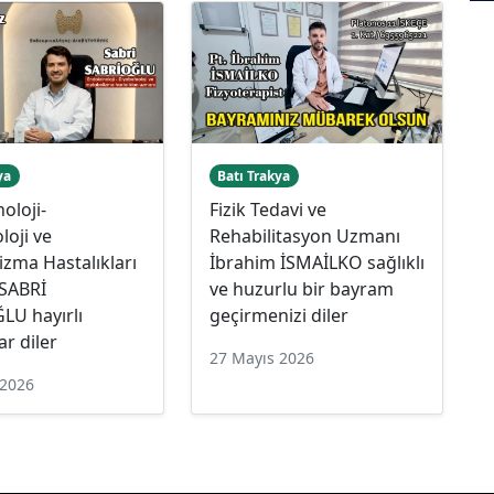
ya
Batı Trakya
oloji-
Fizik Tedavi ve
loji ve
Rehabilitasyon Uzmanı
zma Hastalıkları
İbrahim İSMAİLKO sağlıklı
SABRİ
ve huzurlu bir bayram
LU hayırlı
geçirmenizi diler
r diler
27 Mayıs 2026
 2026