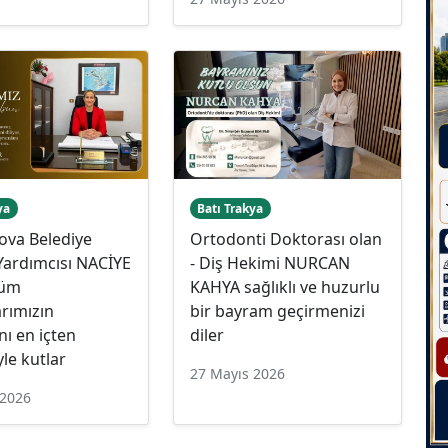
ya
Batı Trakya
ova Belediye
Ortodonti Doktorası olan
Yardımcısı NACİYE
- Diş Hekimi NURCAN
tüm
KAHYA sağlıklı ve huzurlu
rımızın
bir bayram geçirmenizi
ı en içten
diler
yle kutlar
27 Mayıs 2026
 2026