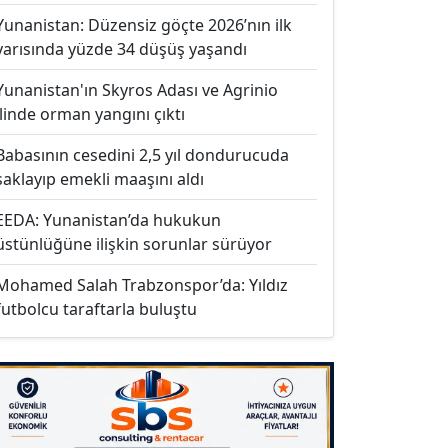
Yunanistan: Düzensiz göçte 2026’nın ilk
yarısında yüzde 34 düşüş yaşandı
Yunanistan'ın Skyros Adası ve Agrinio
ilinde orman yangını çıktı
Babasının cesedini 2,5 yıl dondurucuda
saklayıp emekli maaşını aldı
EEDA: Yunanistan’da hukukun
üstünlüğüne ilişkin sorunlar sürüyor
Mohamed Salah Trabzonspor’da: Yıldız
futbolcu taraftarla buluştu