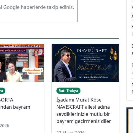
ni Google haberlerde takip ediniz.
ya
Batı Trakya
İGORTA
İşadamı Murat Köse
rından bayram
NAVISCRAFT ailesi adına
sevdiklerinizle mutlu bir
bayram geçirmeniz diler
 2026
27 Mayıs 2026