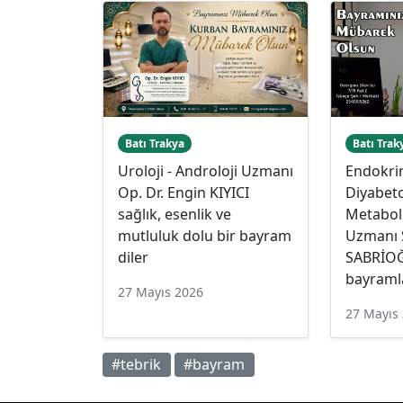
Batı Trakya
Batı Trak
Uroloji - Androloji Uzmanı
Endokrin
Op. Dr. Engin KIYICI
Diyabeto
sağlık, esenlik ve
Metaboli
mutluluk dolu bir bayram
Uzmanı 
diler
SABRİOĞ
bayramla
27 Mayıs 2026
27 Mayıs
#tebrik
#bayram