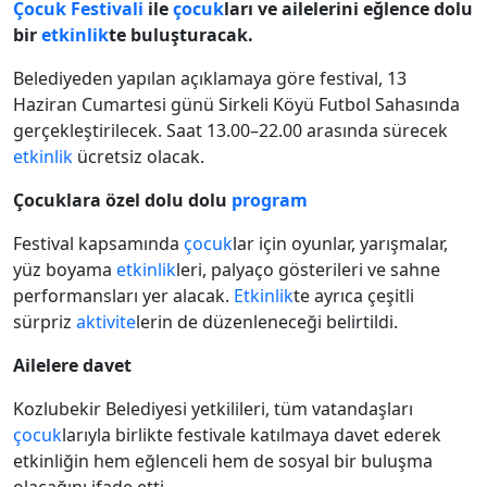
Çocuk Festivali
ile
çocuk
ları ve ailelerini eğlence dolu
bir
etkinlik
te buluşturacak.
Belediyeden yapılan açıklamaya göre festival, 13
Haziran Cumartesi günü Sirkeli Köyü Futbol Sahasında
gerçekleştirilecek. Saat 13.00–22.00 arasında sürecek
etkinlik
ücretsiz olacak.
Çocuklara özel dolu dolu
program
Festival kapsamında
çocuk
lar için oyunlar, yarışmalar,
yüz boyama
etkinlik
leri, palyaço gösterileri ve sahne
performansları yer alacak.
Etkinlik
te ayrıca çeşitli
sürpriz
aktivite
lerin de düzenleneceği belirtildi.
Ailelere davet
Kozlubekir Belediyesi yetkilileri, tüm vatandaşları
çocuk
larıyla birlikte festivale katılmaya davet ederek
etkinliğin hem eğlenceli hem de sosyal bir buluşma