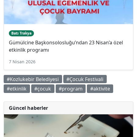
Batı Trakya
Gümülcine Başkonsolosluğu’ndan 23 Nisan’a özel
etkinlik programı
7 Nisan 2026
#Kozlukebir Belediyesi
#Çocuk Festivali
#etkinlik
#çocuk
#program
#aktivite
Güncel haberler